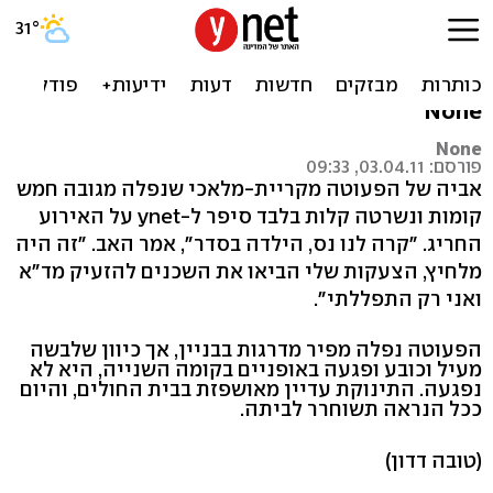
אבי הפעוטה שנפלה מחמש
קומות וניצלה: קרה לנו נס
None
None
פורסם: 03.04.11, 09:33
אביה של הפעוטה מקריית-מלאכי שנפלה מגובה חמש
קומות ונשרטה קלות בלבד סיפר ל-ynet על האירוע
החריג. "קרה לנו נס, הילדה בסדר", אמר האב. "זה היה
מלחיץ, הצעקות שלי הביאו את השכנים להזעיק מד"א
ואני רק התפללתי".
הפעוטה נפלה מפיר מדרגות בבניין, אך כיוון שלבשה
מעיל וכובע ופגעה באופניים בקומה השנייה, היא לא
נפגעה. התינוקת עדיין מאושפזת בבית החולים, והיום
ככל הנראה תשוחרר לביתה.
(טובה דדון)