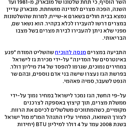
השר הוסיף, כי תחת שלטונו של מובארק, מ-1981 ועד
השנה, הפכה מצרים למדינה מושחתת. מובארק עדיין
נמצא בבית חולים בשארם א-שייח, למרות שהשלטונות
במצרים דרשו להעבירו לכלא בקהיר. הוא נשאר שם,
מפני שלא ניתן להעבירו לבירת מצרים בשל מצבו
הבריאותי.
התביעה במצרים
מנסה להוכיח
שהשליט המודח "פגע
באינטרסים של המדינה" על-ידי מכירת גז לישראל
במחירים נמוכים, שגרמו להפסד של 714 מיליון דולר.
בפרשת הגז נעצרו שישה בני אדם נוספים, ובהם שר
הנפט לשעבר, סמיה פאהמי.
על-פי החשד, הגז נמכר לישראל במחיר נמוך על-ידי
ממשלת מצרים, תוך קיצוץ באספקה לצרכנים
מקומיים, כשהמתווכים משלשלים לכיסם את הרווח.
לצורך השוואה, המחיר עליו התנהל המו"מ מול ישראל
בשנת 2008 עמד על 4 דולר למיליון BTU (יחידות