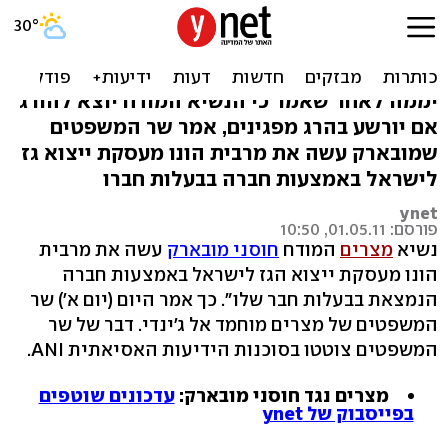
מצרים: "מובארק התעשר
מעסקת הגז עם ישראל"
יממה לאחר שאמר כי הנשיא המודח יוצא להורג
אם יורשע בהרג מפגינים, אמר שר המשפטים
שמובארק עשה את מרבית הונו מעסקת ייצוא גז
לישראל באמצעות חברה בבעלות חברו
ynet
פורסם: 01.05.11, 10:50
נשיא
מצרים
המודח
חוסני מובארק
עשה את מרבית
הונו מעסקת ייצוא הגז לישראל באמצעות חברה
הנמצאת בבעלות חבר שלו". כך אמר היום (יום א') שר
המשפטים של מצרים מוחמד אל ג'ינדי. דבר של שר
המשפטים צוטטו בסוכנות הידיעות האסיאתית ANI.
מצרים נגד חוסני מובארק:
עדכונים שוטפים
בפייסבוק של ynet