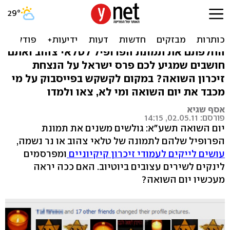
רוצים לכבד את השואה? צאו
מהאינטרנט
החלפתם את תמונת הפרופיל לטלאי צהוב ואתם
חושבים שמגיע לכם פרס ישראל על הנצחת
זיכרון השואה? במקום לקשקש בפייסבוק על מי
מכבד את יום השואה ומי לא, צאו ולמדו
אסף שגיא
פורסם: 02.05.11, 14:15
יום השואה תשע"א: גולשים משנים את תמונת
הפרופיל שלהם לתמונה של טלאי צהוב או נר נשמה,
עושים לייקים לעמודי זיכרון קיקיוניים
ומפרסמים
לינקים לשירים עצובים ביוטיוב. האם ככה יראה
מעכשיו יום השואה?