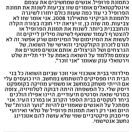
כתמונת פרופיל. אנשים שמחשיבים את עצמם
אינטלקטואלים אומרים שזו צביעות לשנות את תמונת
הפרופיל כי עוד כמה שעות כולם יחזרו לשיגרה
ולתמונת הביקיני מתאילנד 2008. אני אומר שזו לא
צביעות. מה שזה כן, זו יציאה ידי חובה בצורה הקלה
והחובבנית ביותר. לשנות את תמונת הפרופיל או
להצטרף לעמוד ששואף לשישה מיליון לייקים זה
לעשות את המינימום של המינימום שרק אפשר. זה לא
תורם לזכרון הקולקטיבי והאישי של השואה, של
הנרצחים ושל הניצולים. אותם אנשים פוטרים את
עצמם מללמוד על השואה באמת על ידי תליית שלט
וירטואלי ענק שאומר "אני זוכר".
מילדותי בבית אשכנזי אני זוכר שביום השואה כל בני
הבית היו מפסיקים להשתמש במחשב. היו כועסים עלי
אם הייתי משחק במחשב או משמיע מוזיקה בקומפקט
דיסק שלי. כל המשפחה היתה דבוקה לטלוויזיה, צופה
בסרטי שואה וסרטים תיעודיים. היינו אפילו הולכים
ביחד לטקסים בבית הספר הקרוב או במרכז העיר. אני
מסתכל על האנשים שאמורים להיות "נוער הנרות" של
היום ואני רק רואה תמונות פרופיל של טלאי ואירועי
פייסבוק פיקטיביים שמי שלא עושה להם אטנדינג
נחשב אנטישמי.