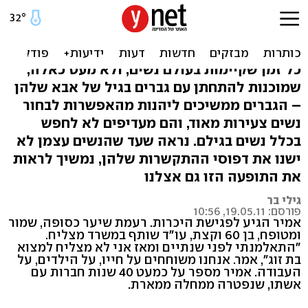
הגיע הזמן לחזור לזוגיות של
בני אותו גיל
כל זמן שקיימות בעולם נשים, ולא מעט כאלה,
שמוכנות להתחתן עם גברים בגיל של אבא שלהן
– הגברים ממשיכים ליהנות מהאפשרות לבחור
נשים צעירות מאוד, והם מעדיפים לא לחפש
בכלל נשים בגילם. נראה שעד שהנשים עצמן לא
ישנו את דפוסי ההתקשרות שלהן, נמשיך לראות
את התופעה הזו גם אצלנו
גילי בר
פורסם: 19.05.11, 10:56
אמיר הגיע לפגישת היכרות. רעמת שיער כסופה, שמור
ומטופח, בן 60 וקצת, עו"ד שותף במשרד מצליח.
"התאלמנתי לפני שנתיים ומאז אני לא מצליח למצוא
בת זוג", אמר. אנחנו משוחחים על חייו, על הילדים, על
העבודה. אמיר מספר על כמעט 40 שנות חברות עם
אשתו, שנפטרה ממחלה ממארת.