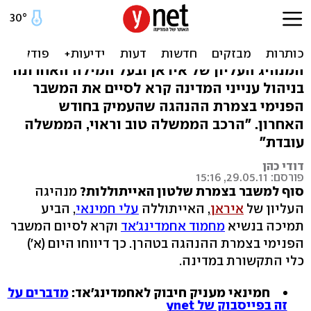
חמינאי בעד אחמדינג'אד: "יש
לנו ממשלה ראויה"
המנהיג העליון של איראן ובעל המילה האחרונה
בניהול ענייני המדינה קרא לסיים את המשבר
הפנימי בצמרת ההנהגה שהעמיק בחודש
האחרון. "הרכב הממשלה טוב וראוי, הממשלה
עובדת"
דודי כהן
פורסם: 29.05.11, 15:16
סוף למשבר בצמרת שלטון האייתוללות?
מנהיגה
העליון של
איראן
, האייתוללה
עלי חמינאי
, הביע
תמיכה בנשיא
מחמוד אחמדינג'אד
וקרא לסיום המשבר
הפנימי בצמרת ההנהגה בטהרן. כך דיווחו היום (א')
כלי התקשורת במדינה.
חמינאי מעניק חיבוק לאחמדינג'אד:
מדברים על
זה בפייסבוק של ynet