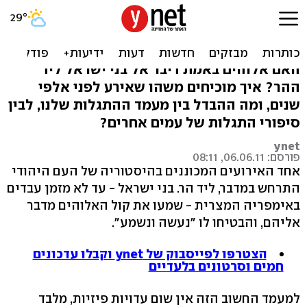
מעמד הר סיני - אמת או
בדיה?
האם אלוהים באמת דיבר אל בני ישראל ליד
ההר? איך מוכיחים משהו שאירע לפני אלפי
שנים, ומה ההבדל בין מעמד ההתגלות שלנו, לבין
סיפורי התגלות של עמים אחרים?
ynet
פורסם: 06.06.11, 08:11
אחד האירועים המכוננים בהיסטוריה של העם היהודי
התרחש במדבר, ליד הר. בני ישראל - עד לא מזמן עבדים
באימפריה המצרית - שמעו את קול האלוהים מדבר
אליהם, והבטיחו לו "נעשה ונשמע".
הצטרפו לפייסבוק של ynet וקבלו עדכונים
חמים וסרטונים בלעדיים
למעמד החשוב הזה אין שום עדויות פיזיות, מלבד