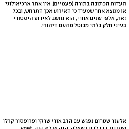
העדות הכתובה בתורה (פעמיים). אין אתר ארכיאולוגי
או ממצא אחר שמעיד כי האירוע אכן התרחש, ובכל
זאת, אלפי שנים אחרי, הוא נחשב לאירוע היסטורי
בעיני חלק בלתי מבוטל מהעם היהודי.
אלעזר שטרום נפגש עם הרב אורי שרקי ופרופסור קרלו
שטרנגר כדי לדון בשאלה: היה או לא היה. ynet