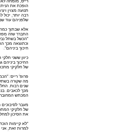
רייס, מומחה לאו
הופכת את הניתו
תנועה מצוין ויצ
רבה יותר, יכול ל
שלפניהם עוד שנ‭‬
אלא שבתוך כמה ש
"הכשל בשתל נבע 
וכתוצאה מכך התז
חיכוך ביניהם‭."‬
החיכוך ביניהם ג
של חלקיקי מתכת
פרופ' רייס: "הכ
מה שקורה בשתלי
שנים רבות. החלק
מכך לכאבים. בנו
המכתש המחובר ל
מעבר לסיבוכים ה
של חלקיקי המתכ
את הסיכון למחלו
"לא קיימות הוכח
למרות זאת, אני 