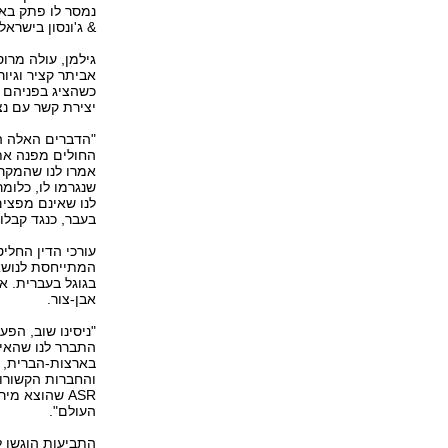
נמסר לו פתק באנ
& ג'ונסון בישראל.
גילמן, עולה מרו
אביתר קציר וגיו
כשהציג בפניהם א
יצירת קשר עם נציג‭‬
החולים מפנה את
אמרו לנו שהמקרה
שנגרמו לו, כלומ
לנו שאינם מפצים
בעבר, כנגד קבלות‭"‬
עורכי הדין החלי
המתייחסת לנושא
אבן-צור.
"ניסינו שוב, הפע
התברר לנו שהאינ
בארצות-הברית, בס
והחברות הקשורות
העולם‭."‬