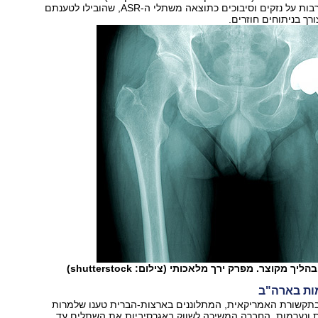
בהדרגה תלונות רבות על נזקים וסיבוכים כתוצאה משתלי ה‭,ASR-‬ שהובילו לטענתם
רך בניתוחים חוזרים.
 מקוצר. מפרק ירך מלאכותי (צילום: shutterstock)
ות בארה"ב
בתקשורת האמריקאית, המתלוננים בארצות-הברית טענו שלמרות
ת ונערמות, החברה המשיכה לשווק באגרסיביות את השתלים עד