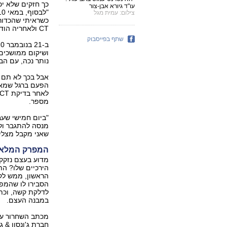
עו"ד גיורא אבן-צור
צילום: עמית מגל
כשראיתי שהכדורי
CT ולאחריה הודיע לי שאני צריך לעבור ניתוח נוסף להחלפת השתל‭."‬
שתף בפייסבוק
ושיקום ממושכים.
נותר נכה, עם הב
אבל בכך לא תם ס
מספר.
"ביום חמישי שעב
מנסה להתגבר ולק
שאני מקבל מצל‭‬
המפרק המלאכו
מדוע בעצם נזקק 
הירכיים שלו? הת
הראשון, ממש לקר
לדלקת קשה, וכתו
במבנה העצם.
מכתב השחרור עצמו
חברת ג'ונסון & ג