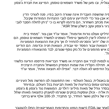
גלית, ובו מען של משרד השמאים טוסמן, המייצג את חברת ג'ונסון
סיה שהשפה העברית אינה שגורה היטב בפיו, פנה לעורכי הדין
רא אבן-צור כדי להתייעץ עימם לגבי ההנחיות המוזרות שקיבל.
ת מכתב השחרור, הם נדהמו לקרוא בו כי "ניתן לחולה הסבר לגבי
י ג'ונסון עקב כישלון שתל ."ASR
"הדברים האלה הדליקו אצלנו נורות אדומות‭,"‬ אומר עו"ד אבן-צור. "ממתי בית
 החולה ליצרן להמשך טיפול? כשפנינו למשרד השמאים טוסמן, הם
 שלו 'ידוע' והסכימו להחזיר לו אך ורק את ההוצאות הממוניות
ר הוצאות עבור הפסד ימי עבודה, הוצאות חניה וכדומה. הם הודיעו
 איש מהפונים על כל נזק נוסף שנגרם, לבד מהוצאותיו הממוניות
.
טו לנסות לברר אם החברה או משרד הבריאות פירסמו הודעה כלשהי
. תחילה הקלידו את שמות המפרק המושתל והחברה היצרנית
בגוגל בעברית. אבל החיפוש לא העלה דבר. "אפילו לא תוצאה אחת‭,"‬ אומר עו"ד
ם באנגלית, בגוגל העולמי - ואז התפוצצה לנו הפרשה מול העיניים:
טרנט עמוס בהודעות על מאות תביעות בכל העולם, ובמיוחד
דר גודל של מאות מיליוני דולרים, המוגשות נגד ג'ונסון & ג'ונסון
 אליה - וכולן עוסקות בנזקים שנגרמו לטענתן כתוצאה מאותו שתל
ASR שהוצא מירכיו של גילמן ואשר הוחדר, כך מתברר, לכ‭100-‬ אלף איש ברחבי
התביעות הוגשו לאחר שב‭FDA-‬ (רשות המזון והתרופות האמריקאית) החלו להצטבר