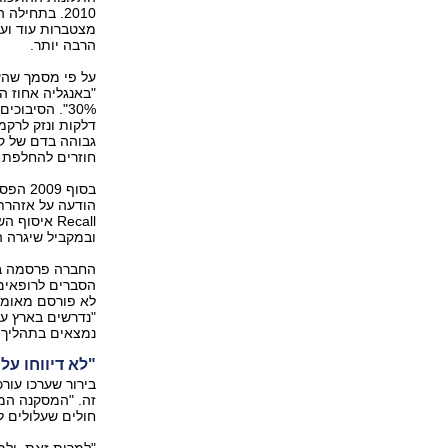
מצטברות עוד ועוד
הרבה יותר.
על פי מסמך שהע
‭."30%‬ הס
דלקות ונזק לרק
גבוהה בדם של קו
חוזרים להחלפת 
Recall‬ אי
ובמקביל שיגרה הוד‭‬
הסברים לרופאים 
לא פורסם מאומה
נמצאים בתהליך בי‭‬
"לא דיווחו על
חולים שעלולים לסב‭‬