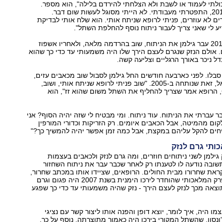
כך חזקים שלא יכולתי לעמוד או לשבת ולא הצלחתי להירדם בלילה‭,"‬ הוא מספר.
"לבסוף, במאי ‭,2010‬ התפטרתי מעבודתי. לא הייתי מסוגל לעשות שום דבר.
ם לא עוזרים, פניתי לרופא שניתח אותי. הוא שלח אותי לבדיקת
ב‭21-‬ בנובמבר 2010 עבר גילמן את הניתוח, שוב בהרדמה מלאה, ולאחריו אשפוז
 אולם הנזק שנגרם לעצם הירך שלו היה משמעותי עד כדי כך שהוא
דל ניכר באורך הרגליים וצליעה קשה.
בלו. לפני כארבעה חודשים החל גילמן לסבול שוב מכאבים עזים,
הפעם ברגל שמאל, זאת שנותחה ב‭.2005-‬ "שוב פניתי לרופא שניתח אותי, ושוב,
לאחר בדיקת ‭,CT‬ הרופא אמר שצריך להחליף את השתל משום שהוא זז‭,"‬ הוא
ר עברתי את הניתוח. עוד ניתוח. ומי מבטיח לי שזה יהיה הסוף? אני
ום מהמיטה, אבל הכאבים איומים. רק הזריקות וכדורי המורפין
יחים להקל עליהם במקצת, אבל כמה זמן אפשר יהיה להמשיך כך"?
תי גרם לנזק
גילמן לשני ניתוחים חוזרים, ומה גרם לנזק ולכאבים בעצמות
שובה נודעה לו לטענתו רק לאחר שכבר עבר את ניתוח השחזור
את שחרורו מבית החולים. הרופאים, שציידו אותו במכתב שחרור,
הסבירו לו שהמפרק המלאכותי שהוחדר לירכו הימנית בשנת 2007 היה פגום וגרם
צאה מכך לנזק לעצם הירך - נזק שהיה משמעותי עד כדי כך שפגע
 היה, איך לומר, יוצא דופן והפנה אותו ליצור קשר עם נציגי
'ונסון, שהשתל המקורי בירכו היה כאמור מתוצרתה. נוסף על כך,