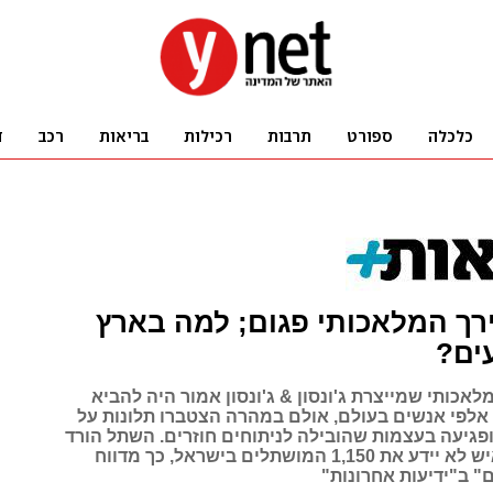
רך המלאכותי פגום; למה בארץ
ים?
אכותי שמייצרת ג'ונסון & ג'ונסון אמור היה להביא
אלפי אנשים בעולם, אולם במהרה הצטברו תלונות על
פגיעה בעצמות שהובילה לניתוחים חוזרים. השתל הורד
מהמדף, אך איש לא יידע את 1,150 המושתלים בישראל, כך מדווח
" ב"ידיעות אחרונות"