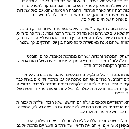
רתופדיה ששימש בעבר יו"ר איגוד האורתופדים בארץ. "עובדה זו
ח להשתלת המפרק למהיר ופשוט יותר וגם מעניקה למפרק טווח
יבות רבה יותר לאחר הניתוח. החברה האמינה שהוא גם בעל עמידות
החזיק מעמד יותר זמן, ולכן מתאים במיוחד לחולים צעירים,
ים ארוכות של חיים פעילים."
נים נכזבה התקווה. "הצרה היא שהמציאות הייתה בדיוק הפוכה.
התברר שזה מפרק שלא טוב לצעירים ולא מחזיק מעמד הרבה זמן‭,"‬ אומר פרופ' רייס.
מפגם בעיצוב שלו. ההתאמה בין הכדור והמכתש לא הייתה נכונה,
וזה שלהם אינה מאפשרת סיכה טובה בין שני החלקים, כך שנוצר
רם ל"גילוח" המתכת וכתוצאה מכך לפליטה מהירה של כמות גדולה
 לתוך הרקמות ולזרם הדם.
מות והמהירות של החלקיקים הנפלטים היו גבוהות בהרבה לעומת
ם דומים, העשויים אף הם מתכת על גבי מתכת וקיימים בשוק כבר
יקים הללו גורמים לתגובה דלקתית כימית מסביב למפרק וכתוצאה
סף, התגובה הדלקתית יכולה להוביל להתרופפות מהירה יחסית של
ירכיים".
אורתופדיים ולכאבים, עלה גם החשש, שלא הוכח, שלרמות גבוהות
ת הנפלטים אל זרם הדם עלולה להיות גם השפעה רעילה, המעלה
ת כגון אלצהיימר ומחלות לב.
ות לכך שהשתלים הללו עלולים לגרום להשפעות רעילות, אבל
באופן אישי אינני אוהב את הרעיון של שתלים העשויים מתכת על גבי