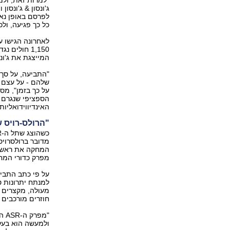
ג'ונסון & ג'ונסו
לפרסם באופן נאו
כל כך פגיעה, ‭‬
לאחרונה הגישו ע
המייצגת את ג'ונס
שלהם - על עצם 
על ‭‬
האינדיווידואליות יהיה ‭100-70‬ 
"הרולס-רויס ש
מדובר ברולסרויס
המחקה את ראש עצ
מפרק כדורי המחו
על פי כתב התביע
למנתח יתרונות ט
מעולה, מקצרים 
חוזרים מורכבים ו
"‭‬