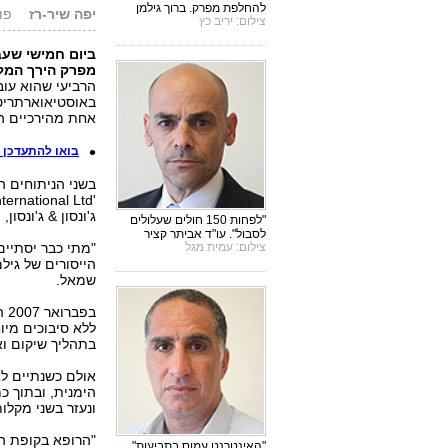
להחלפת מפרק. ברוך גילמן
יפה שיר-רז
פורסם:
צילום: יריב כץ
מפרק הירך המל
הרביעי שהוא עוב
באוסטיאוארתריטי
אחת מהירכיים ה
בואו להתעדכן 
ג'ונסון & ג'ונסו
"לפחות 150 חולים שעלולים
לסבול". עו"ד אביתר קציר
צילום: עמית מגל
שמאל.
בפ
ללא סיבוכים מיו
בתהליך שיקום וא
אולם כשנתיים לא
הימנית, ובתוך כ
ונעזר בשני מקלות
"הרופא בקופת הח
"האינטרנט עמוס בתביעות".