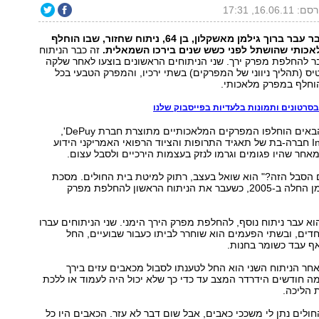
 16.06.11, 17:31
ביום חמישי שעבר עבר ברוך גילמן מאשקלון, בן ‭,64‬ ניתוח שחזור, שבו הוחלף
אכותי שהושתל לפני כשש שנים בירכו השמאלית.
זה כבר הניתוח
ר להחלפת מפרק ירך. שני הניתוחים הראשונים בוצעו לאחר שלקה
ס (תהליך ניווני של המפרקים) בשתי ירכיו, והמפרק הטבעי בכל
וחלף במפרק מלאכותי.
בסרטונים ותמונות בלעדיות בפייסבוק שלנו
בשני הניתוחים הבאים הוחלפו המפרקים המלאכותיים מתוצרת חברת ‭,'DePuy
International Ltd'‬ חברה-בת של תאגיד התרופות והציוד הרפואי האמריקני הידוע
ן, מאחר שהיו פגומים וגרמו לנזק בעצמות הירכיים ולסבל עצום.
"מתי כבר יסתיים הסבל הזה‭"?‬ הוא שואל בעצב, רתוק למיטת בית החולים. מסכת
הייסורים של גילמן החלה ב‭,2005-‬ כשעבר את הניתוח הראשון להחלפת מפרק
ברואר 2007 הוא עבר ניתוח נוסף, להחלפת מפרק הירך הימני. שני הניתוחים עברו
חדים, ובשתי הפעמים הוא שוחרר לביתו כעבור שבועיים, החל
ף עבד כשומר בחנות.
חר הניתוח השני הוא החל לטענתו לסבול מכאבים עזים בירך
מה חודשים הידרדר המצב עד כדי כך שלא יכול היה לעמוד או ללכת
 הליכה.
ולים נתן לי משככי כאבים, אבל שום דבר לא עזר. הכאבים היו כל