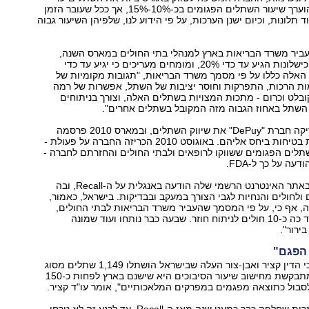
‭.2010‬ בתחילה הוערך שיעור השתלים הפגומים בכ‭,15%-10%-‬ אך ככל שעובר הזמן
 תלונות, וכיום ישנן הערכות, על פי הידוע לנו, שלפיהן השיעור גבוה
ביר משרד הבריאות בארץ למנהלי בתי החולים במארס השנה,
"באנגליה אחוז הכישלונות הגיע עד כדי ‭,20%‬ ומומחים מעריכים כי יגיע עד כדי
יבוכים האלה כללו על פי מסמך משרד הבריאות, "תגובות מקומיות של
מות הרכות, התפרקות וחוסר יציבות של השתל, אפשרות של רמה
בלט וכרום - מתכות המצויות בשתלים האלה, וצורך בניתוחים
השתל באחוז הגבוה מזה המקובל בשתלים אחרים".
בסוף 2009 הפסיקה חברת ‭"DePuy"‬ את שיווק השתלים, ובמארס 2010 פרסמה
הודעה על אזהרת בטיחות ביחס אליהם. באוגוסט 2010 הכריזה החברה על פעולת ‭-
סוף השתלים הפגומים ששווקו לרופאים ולבתי החולים והחזרתם לחברה -
עה על כך ל.FDA-
החברה פרסמה באתר האינטרנט הרשמי שלה הודעה באנגלית על ה‭,Recall-‬ ובה
ולחולים והנחיות לגבי הצורך במעקב ובבדיקות. בישראל, כאמור,
, אף כי, על פי המסמך שהעביר משרד הבריאות לבתי החולים,
"נדרשים בארץ עד כה כ‭10-‬ חולים לניתוח חוזר. שבעה כבר נותחו ועוד שמונה
רור."
 הפגם"
בירור שערכו עורכי הדין קציר ואבן-צור העלה שבישראל הושתלו ‭1,149‬ שתלים מסוג
ול כתוצאה מפגמים במפרקים המלאכותיים," אומר עו"ד קציר.
"למרות זאת, ולמרות שחלפה כבר כמעט שנה מאז ה‭,Recall-‬ עד לרגע זה לא טרחו