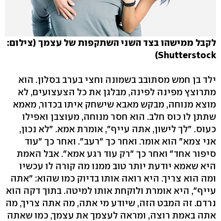
לקבל ממישהו בצד השני השתקפות של עצמך (צילום:
Shutterstock)
ילד בן חמש מסתובב בשמונה וחצי בערב בסלון. הוא
מתרוצץ מפינה לפינה, מבלגן את כל הצעצועים, לא
מוצא מנוחה, מבקש מאבא שישחק איתו בכדור, מאמא
שתתן לו כוס חלב. הוא חסר מנוחה, מעוצבן ואפילו
כעוס. "לך לישון, אתה עייף", אומרת אמא. "לא נכון,
אני צמא" הוא אומר. ואחר כך "רעב". ואחר כך "עוד
סיפור אחד" ואחר כך "רק עוד רגע אמא". אבל האמת
היא שאמא יודעת יותר טוב ממנו מה קורה לו עכשיו
ומה הוא צריך. היא רואה אותו בדיוק כמו שהוא: "אתה
עייף", היא אומרת ולוקחת אותו למיטה. בתוך דקה הוא
נרדם. זה המבט הזה, שיודע מי אתה, מה אתה צריך, מה
אתה באמת רוצה, ומראה לעצמך את עצמך, כמו שאתה