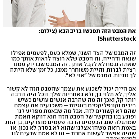
את המבט הזה תפגשו בריב הבא (צילום:
Shutterstock)
זה המבט של הצד השני, שמלא כעס, לפעמים אפילו
שנאה ודחייה. זה המבט שלא רוצה לראות אותך כמו
שאתה ובטח לא לקבל אותך. זה המבט שבדיוק ממנו
רצית לברוח, והיית משוחרר ממנו, כל זמן שלא היתה
לך זוגיות. המבט של "אוי לא".
אם היית יכול לשכנע את עצמך שהמבט הזה לא קשור
אליך, לא תלוי בך, ולא באחריות שלך, הכל היה הרבה
יותר קל, ואכן זה מה שהרבה אנשים עושים כשיש
ריבים וקונפליקטים בזוגיות – משכנעים את עצמם
שהם לא קשורים לזה. אבל מה שבאמת מפריע לנו
ופוגע בנו בהקשר של המבט הזה הוא דווקא האמת
שמתגלה שם. הכעסים הרבה פעמים מוצדקים, בן הזוג
באמת רואה משהו אצלנו שהוא לא בסדר, לא נכון, או
שהיה אפשר לעשות אחרת – וזו לא אמת שנעים לנו
לחיות איתה.