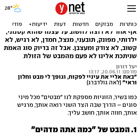
בין "אתה מדהים" ל"אוי לא"
- מבטים בזוגיות
אף אחד לא רוצה לחשוב על עצמו שהוא קטנוני,
ילדותי, מפונק, תובעני, מנצל, חמדן, לא רגיש, לא
קשוב, לא צודק ומעצבן. אבל זה בדיוק סוג האמת
שניתכת אלינו לא פעם מהמבט של הזולת
יעל דורון
פורסם: 20.06.11, 13:17
"באת אליי את עיניי לפקוח, וגופך לי מבט וחלון
וראי"
(לאה גולדברג)
כמו בשיר, הזוגיות מספקת לנו "מבטים" מכל מיני
סוגים – הדרך שבה הצד השני רואה אותך, מרגיש
אותך, חווה אותך, חושב עליך.
1. המבט של "כמה אתה מדהים"