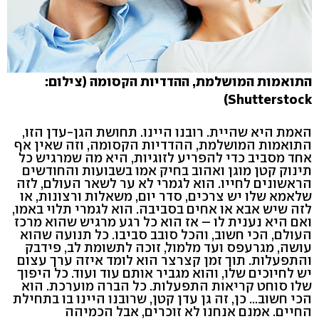
התואמות המושלמת, ההדדיות הקסומה (צילום:
Shutterstock)
האמת היא שהיית. רובנו היינו. תחושת הגן-עדן הזו,
התואמות המושלמת, ההדדיות הקסומה, וזה שאין אף
אחד מסביב כדי להפריע לזוגיות, היא מה שמרגיש כל
תינוק קטן מוגן ואהוב בחיק אמו בשבועות והחודשים
הראשונים לחייו. הוא לגמרי לא ער לשאר העולם, לזה
שלאמא שלו יש צרכים, סדר יום, משאלות ורצונות, או
לזה שיש אבא או אחים בסביבה. הוא לגמרי תלוי באמו,
ואם היא נענית לו – אז הוא כל רגע מרגיש שהוא מרכז
העולם, הכי חשוב, והכל סובב סביבו. כל תנועה שהוא
עושה, מגרעפס ועד מלמול, זוכה לתשומת לב, פידבק
והתפעלות. תוך זמן קצרצר הוא לומד איזה ערך עצום
יש לחיוכים שלו, והוא מגביר אותם עוד ועוד. כל היפוך
שלו סוחט קריאות התפעלות. כל הברה מוערכת. הוא
הכי חשוב... כן, זה גן עדן קטן, שרובנו היינו בו בתחילת
החיים. אמנם אנחנו לא זוכרים, אבל הכמיהה