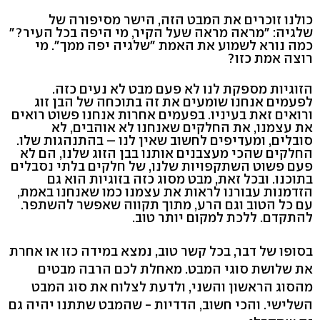
כולנו זוכרים את המבט הזה, הישר מסיפורה של
שלגיה: "מראה מראה שעל הקיר, מי היפה בכל העיר?"
כמה נורא לשמוע את האמת "שלגיה יפה ממך". מי
רוצה אמת כזו?
הזוגיות מספקת לנו לא פעם מבט לא נעים כזה.
לפעמים אנחנו שומעים את זה בתוכחה של הבן זוג
ורואים זאת בעיניו. בפעמים אחרות אנחנו פשוט רואים
את עצמנו, את החלקים שאנחנו לא אוהבים, לא
סובלים, ומעדיפים לחשוב שאין לנו – בהתנהגות שלו.
החלקים שהכי מעצבנים אותנו בבן הזוג שלנו, הם לא
פעם פשוט השתקפויות שלנו, של חלקים בלתי נסבלים
בתוכנו. ובכל זאת, מבט מסוג כזה בזוגיות הוא גם
הזדמנות עבורנו לראות את עצמנו כמו שאנחנו באמת,
עם כל הטוב וגם הרע, מתוך תקווה שאפשר להשתפר.
להתקדם. ללכת למקום יותר טוב.
בסופו של דבר, בכל קשר טוב, נמצא במידה כזו או אחרת
את שלושת סוגי המבט. מאחלת לכם הרבה מבטים
מהסוג הראשון והשני, ולדעת לצלוח את סוג המבט
השלישי. והכי חשוב, הדדיות - שהמבט שתתנו יהיה גם