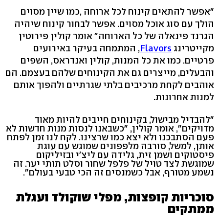
"אפשר להתאים קינוח לכל ארוחה ,כמו שיין מסוים
הולך עם סוג אוכל מסוים. אפשר לבחור קינוח שיהיה
הגרנד פינאלה של כל הארוחה" אומר קולין פירוטין
מקייטרינג
Flavors
, המתמחה בעיקר באירועים
פרטיים. כמו את כל המנות, קולין ואנדראס, השפים
והבעלים, מייצרים גם את הקינוחים שלהם בעצמם. הם
אוהבים לקחת מרכיבים בלתי שגרתיים ולהפוך אותם
למנות אחרונות.
"להבדיל מבישול, בקינוחים חייבים להיות מאוד
מדויקים", אומר קולין, "כשבאנו לנסות מנות חדשות לא
פעם הסתבכנו ולא יצא כמו שרצינו. לקח לנו זמן לפתח
אותן, למשל, סורבה מלפפונים שמוגש עם עוגת
פיסטוקים ושמן זית, גלידה עם ליצ'י ובזיליקום
שמוגשת לצד טויל של פלפל שחור וסלט תותי יער. זה
נשמע מטורף, אבל כשמנסים זה הכי טבעי בעולם".
סוכריות קופצות, מפלי שוקולד ועגלת
ממתקים