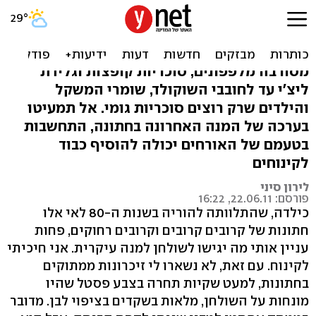
קינוחים בחתונה: מתוק לכל
גיל
מסורבה מלפפונים, סוכריות קופצות וגלידת
ליצ'י עד לחובבי השוקולד, שומרי המשקל
והילדים שרק רוצים סוכריות גומי. אל תמעיטו
בערכה של המנה האחרונה בחתונה, התחשבות
בטעמם של האורחים יכולה להוסיף כבוד
לקינוחים
לירון סיני
פורסם: 22.06.11, 16:22
כילדה, שהתלוותה להוריה בשנות ה-80 לאי אלו
חתונות של קרובים קרובים וקרובים רחוקים, פחות
עניין אותי מה יגישו לשולחן למנה עיקרית. אני חיכיתי
לקינוח. עם זאת, לא נשארו לי זיכרונות ממתוקים
בחתונות, למעט שקיות תחרה בצבע פסטל שהיו
מונחות על השולחן, מלאות בשקדים בציפוי לבן. מדובר