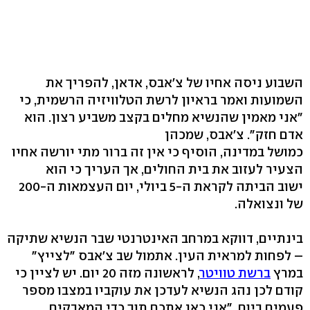
השבוע ניסה אחיו של צ'אבס, אדאן, להפריך את
השמועות ואמר בראיון לרשת הטלוויזיה הרשמית, כי
"אני מאמין שהנשיא מחלים בקצב משביע רצון. הוא
אדם חזק". צ'אבס, שמכהן
כמושל במדינה, הוסיף כי אין זה ברור מתי יורשה אחיו
הצעיר לעזוב את בית החולים, אך העריך כי הוא
ישוב הביתה לקראת ה-5 ביולי, יום העצמאות ה-200
של ונצואלה.
בינתיים, דווקא במרחב האינטרנטי שבר הנשיא שתיקה
– לפחות למראית העין. אתמול שב צ'אבס "לצייץ"
במרץ
ברשת טוויטר
, לראשונה מזה 20 יום. יש לציין כי
קודם לכן נהג הנשיא לעדכן את עוקביו במצבו מספר
פעמים ביום. "אני כאן אתכם תוך כדי המאבקים