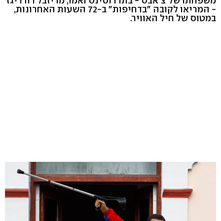
משפחתו של צ'אבס - בתו רוסינס ואמו, מריזבל רודריגז
- המריאו לקובה "בדחיפות" ב-72 השעות האחרונות,
במטוס של חיל האוויר.