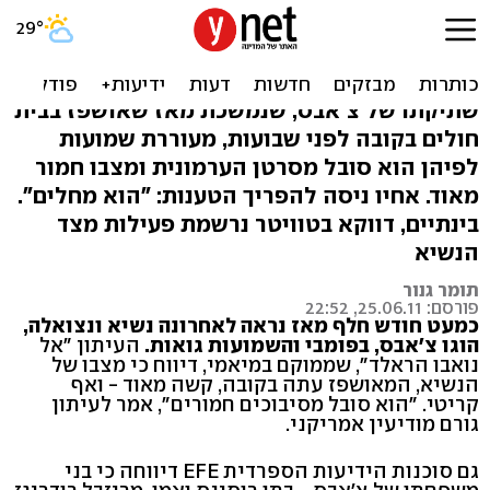
האם נשיא ונצואלה מאושפז
במצב קריטי?
שתיקתו של צ'אבס, שנמשכת מאז שאושפז בבית
חולים בקובה לפני שבועות, מעוררת שמועות
לפיהן הוא סובל מסרטן הערמונית ומצבו חמור
מאוד. אחיו ניסה להפריך הטענות: "הוא מחלים".
בינתיים, דווקא בטוויטר נרשמת פעילות מצד
הנשיא
תומר גנור
פורסם: 25.06.11, 22:52
כמעט חודש חלף מאז נראה לאחרונה נשיא ונצואלה,
הוגו צ'אבס, בפומבי והשמועות גואות.
העיתון "אל
נואבו הראלד", שממוקם במיאמי, דיווח כי מצבו של
הנשיא, המאושפז עתה בקובה, קשה מאוד - ואף
קריטי. "הוא סובל מסיבוכים חמורים", אמר לעיתון
גורם מודיעין אמריקני.
גם סוכנות הידיעות הספרדית EFE דיווחה כי בני