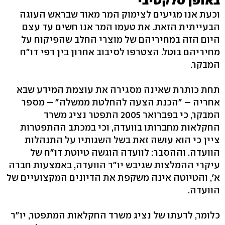
באופן סלקטיבי
וכעת אנו מגיעים לצימוק המר מאוד שבראש העוגה
הבעייתית הזאת. את טעמו המר אנו חשים עד עצם
היום הזה במחיריהם של מוצרי החלב שהפיקוח על
מחיריהם בוטל. הצטרפו לסיבוב אחרון בין דפי דו"ח
המבקר.
תחת כותרת שאינה מסגירה את עוצמת המידע שבא
אחריה – "הכנת הצעה להחלטת ממשלה" – מספר
המבקר, כי בפברואר 2005 התפטר נציג משרד
החקלאות מחברותו בוועדה, וכי במכתב ההתפטרות
ציין כי הוא עושה זאת בשל השגותיו על התנהלות
הוועדה. וההסבר: לוועדה הוגשה טיוטת דו"ח של
עיקרי ההמלצות שגיבש יו"ר הוועדה, באמצעות חברה
א', והטיוטה אינה משקפת את הדיונים המקצועיים של
הוועדה.
כלומר, לדעתו של נציג משרד החקלאות המתפטר, יו"ר