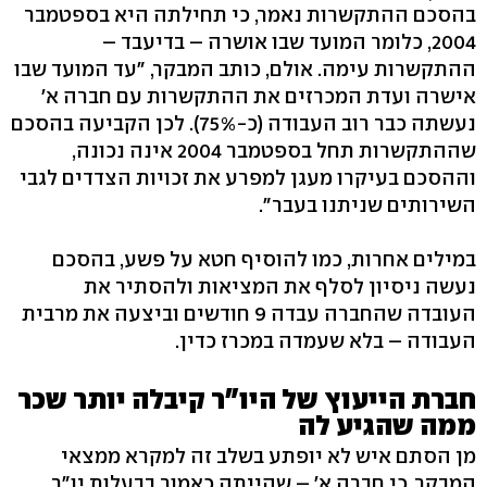
בהסכם ההתקשרות נאמר, כי תחילתה היא בספטמבר
2004, כלומר המועד שבו אושרה – בדיעבד –
ההתקשרות עימה. אולם, כותב המבקר, "עד המועד שבו
אישרה ועדת המכרזים את ההתקשרות עם חברה א'
נעשתה כבר רוב העבודה (כ-75%). לכן הקביעה בהסכם
שההתקשרות תחל בספטמבר 2004 אינה נכונה,
וההסכם בעיקרו מעגן למפרע את זכויות הצדדים לגבי
השירותים שניתנו בעבר".
במילים אחרות, כמו להוסיף חטא על פשע, בהסכם
נעשה ניסיון לסלף את המציאות ולהסתיר את
העובדה שהחברה עבדה 9 חודשים וביצעה את מרבית
העבודה – בלא שעמדה במכרז כדין.
חברת הייעוץ של היו"ר קיבלה יותר שכר
ממה שהגיע לה
מן הסתם איש לא יופתע בשלב זה למקרא ממצאי
המבקר, כי חברה א' – שהייתה כאמור בבעלות יו"ר