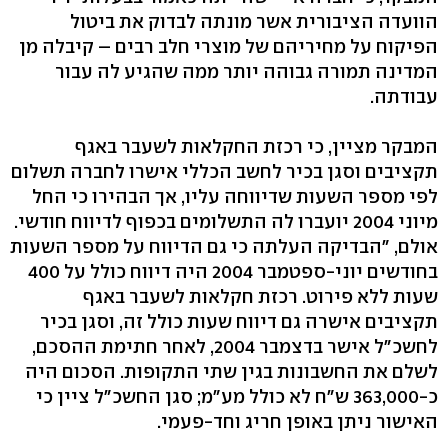
הוועדה הציבורית אשר מונתה לבדוק את ביטול
הפיקוח על מחיריהם של מוצרי חלב רבים – קיבלה מן
המדינה תמורה גבוהה יותר ממה שהגיע לה עבור
עבודתה.
המבקר מציין, כי רכזת החקלאות לשעבר באגף
תקציבים וסגן בכיר לחשב הכללי אישרו לחברה תשלום
לפי מספר השעות שדיווחה עליו, אך הבהירו כי החל
מיוני 2004 יועברו לה התשלומים בכפוף לדיווח חודשי.
אולם, "הבדיקה העלתה כי גם הדיווח על מספר השעות
בחודשים יוני-ספטמבר 2004 היה דיווח כולל על 400
שעות ללא פירוט. רכזת חקלאות לשעבר באגף
תקציבים אישרה גם דיווח שעות כולל זה, וסגן בכיר
לחשכ"ל אישר בדצמבר 2004, לאחר חתימת ההסכם,
לשלם את החשבונות בגין שתי התקופות. הסכום היה
כ-363,000 ש"ח לא כולל מע"מ; סגן החשכ"ל ציין כי
האישור ניתן באופן חריג וחד-פעמי.