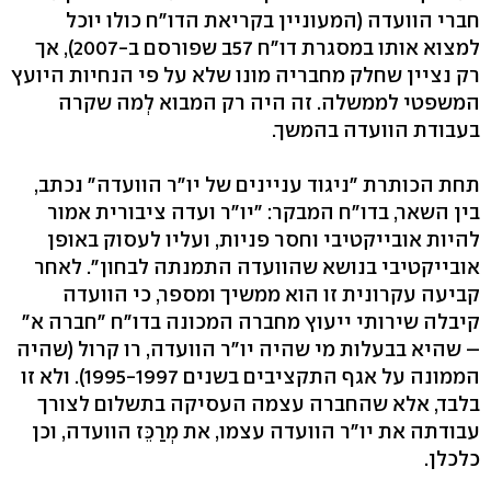
חברי הוועדה (המעוניין בקריאת הדו"ח כולו יוכל
למצוא אותו במסגרת דו"ח 57ב שפורסם ב-2007), אך
רק נציין שחלק מחבריה מונו שלא על פי הנחיות היועץ
המשפטי לממשלה. זה היה רק המבוא לְמה שקרה
בעבודת הוועדה בהמשך.
תחת הכותרת "ניגוד עניינים של יו"ר הוועדה" נכתב,
בין השאר, בדו"ח המבקר: "יו"ר ועדה ציבורית אמור
להיות אובייקטיבי וחסר פניות, ועליו לעסוק באופן
אובייקטיבי בנושא שהוועדה התמנתה לבחון". לאחר
קביעה עקרונית זו הוא ממשיך ומספר, כי הוועדה
קיבלה שירותי ייעוץ מחברה המכונה בדו"ח "חברה א"
– שהיא בבעלות מי שהיה יו"ר הוועדה, רו קרול (שהיה
הממונה על אגף התקציבים בשנים 1995-1997). ולא זו
בלבד, אלא שהחברה עצמה העסיקה בתשלום לצורך
עבודתה את יו"ר הוועדה עצמו, את מְרַכֵּז הוועדה, וכן
כלכלן.