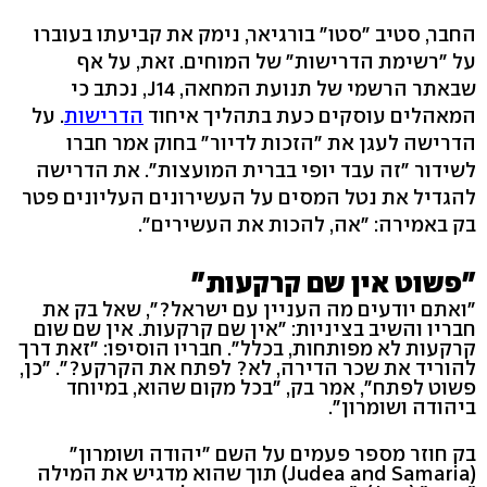
החבר, סטיב "סטו" בורגיאר, נימק את קביעתו בעוברו
על "רשימת הדרישות" של המוחים. זאת, על אף
שבאתר הרשמי של תנועת המחאה, J14, נכתב כי
המאהלים עוסקים כעת בתהליך איחוד
הדרישות
. על
הדרישה לעגן את "הזכות לדיור" בחוק אמר חברו
לשידור "זה עבד יופי בברית המועצות". את הדרישה
להגדיל את נטל המסים על העשירונים העליונים פטר
בק באמירה: "אה, להכות את העשירים".
"פשוט אין שם קרקעות"
"ואתם יודעים מה העניין עם ישראל?", שאל בק את
חבריו והשיב בציניות: "אין שם קרקעות. אין שם שום
קרקעות לא מפותחות, בכלל". חבריו הוסיפו: "זאת דרך
להוריד את שכר הדירה, לא? לפתח את הקרקע?". "כן,
פשוט לפתח", אמר בק, "בכל מקום שהוא, במיוחד
ביהודה ושומרון".
בק חוזר מספר פעמים על השם "יהודה ושומרון"
(Judea and Samaria) תוך שהוא מדגיש את המילה