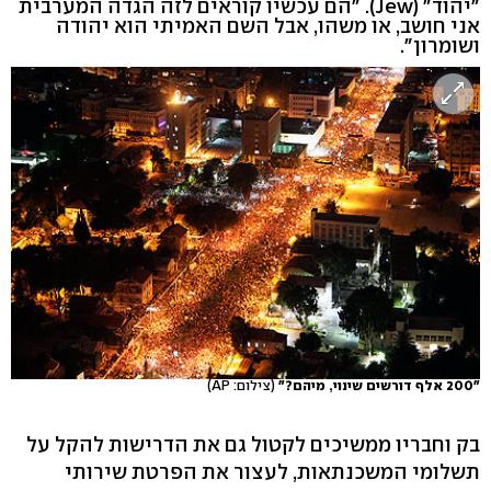
"יהוד" (Jew). "הם עכשיו קוראים לזה הגדה המערבית
אני חושב, או משהו, אבל השם האמיתי הוא יהודה
ושומרון".
"200 אלף דורשים שינוי, מיהם?"
(צילום: AP)
בק וחבריו ממשיכים לקטול גם את הדרישות להקל על
תשלומי המשכנתאות, לעצור את הפרטת שירותי