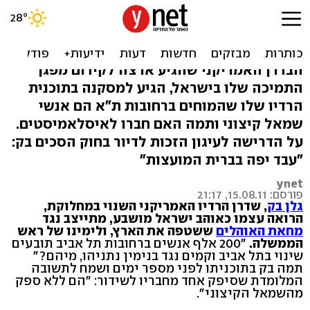
גלן בק על מחאת האוהלים:
לבנות ביהודה ושומרון
הבדרן האמריקני שהגיע ארצה לקידום מפגן
התמיכה שלו בישראל, הגיע למסקנה בתוכנית
הרדיו שלו שהמוחים ברחובות ת"א הם אנשי
שמאל קיצוני ותמה האם חברו לאיסלאמיסטים.
על הדרישה לעיגון הזכות לדיור בחוק הסכים בק:
"עבד יפה בברית המועצות"
ynet
פורסם: 15.08.11, 21:17
גלן בק
, שדרן הרדיו האמריקני השנוי במחלוקת,
הרואה עצמו כאוהב ישראל מושבע, מתייצב נגד
מחאת האוהלים
ששטפה את הארץ, ולימינו של ראש
הממשלה.
"200 אלף אנשים ברחובות תל אביב תובעים
שינוי בתל אביב וקמים נגד בנימין נתניהו, מיהם?"
תמה בק בתוכניתו לפני מספר ימים ושמח לתשובה
המלומדת שסיפק אחד מחבריו לשידור: "הם ללא ספק
מהשמאל הקיצוני".