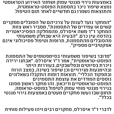
באמצעות גירוי מגנטי עמוק ושחזור האירוע הטראומטי
נמצא שיפור ניכר בתסמונת הפוסט-טראומטית,
והתוצאות נשמרו גם חודשיים לאחר תום הטיפול.
"המחקר נועד לענות על צרכיהם של הסובלים ממקרים
קשים או עמידים של התסמונת", מסביר ראש צוות
המחקר ד"ר משה איסרלס, מהמחלקה הפסיכיאטרית
בהדסה עין כרם. "הבעיה היא שבחלק משמעותי
מהסובלים מהתסמונת, תרופות וטיפול פסיכולוגי אינם
אפקטיביים מספיק".
"מדובר בשיפור משמעותי בסימפטומים של התסמונת
הפוסט-טראומטית", אמר ד"ר איסרלס. "אבחנו ירידה
ניכרת בסיוטים ובפלשבקים, בעוררות היתר
ובהימנעות מגירויים וכן שיפור בשינה, במצב הרוח
ובתפקוד הכללי". תוצאות דומות התקבלו בשאלונים
נוספים המודדים את עוצמת התסמינים
הפוסט-טראומטיים ודיכאון. זהו מחקר ראשון מסוגו
בגירוי מגנטי מוחי עמוק לטיפול בפוסט-טראומה,
תחום שבו נעשו מחקרים מעטים באמצעות גירוי מגנטי
בכלל".
לדברי ד"ר איסרלס, מחקרים רבים זיהו פעילות מוחית