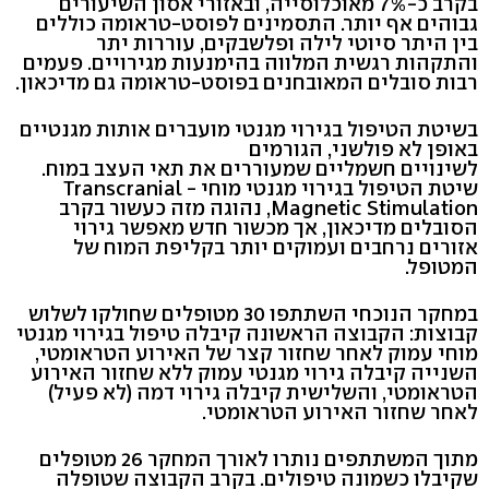
בקרב כ-7% מאוכלוסייה, ובאזורי אסון השיעורים
גבוהים אף יותר. התסמינים לפוסט-טראומה כוללים
בין היתר סיוטי לילה ופלשבקים, עוררות יתר
והתקהות רגשית המלווה בהימנעות מגירויים. פעמים
רבות סובלים המאובחנים בפוסט-טראומה גם מדיכאון.
בשיטת הטיפול בגירוי מגנטי מועברים אותות מגנטיים
באופן לא פולשני, הגורמים
לשינויים חשמליים שמעוררים את תאי העצב במוח.
שיטת הטיפול בגירוי מגנטי מוחי - Transcranial
Magnetic Stimulation, נהוגה מזה כעשור בקרב
הסובלים מדיכאון, אך מכשור חדש מאפשר גירוי
אזורים נרחבים ועמוקים יותר בקליפת המוח של
המטופל.
במחקר הנוכחי השתתפו 30 מטופלים שחולקו לשלוש
קבוצות: הקבוצה הראשונה קיבלה טיפול בגירוי מגנטי
מוחי עמוק לאחר שחזור קצר של האירוע הטראומטי,
השנייה קיבלה גירוי מגנטי עמוק ללא שחזור האירוע
הטראומטי, והשלישית קיבלה גירוי דמה (לא פעיל)
לאחר שחזור האירוע הטראומטי.
מתוך המשתתפים נותרו לאורך המחקר 26 מטופלים
שקיבלו כשמונה טיפולים. בקרב הקבוצה שטופלה