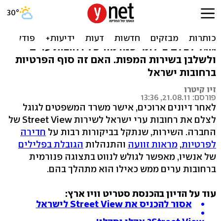
Street View אושר בישראל
שירות גוגל סטריט וויו מאפשר למצלמות של
גוגל לצלם צילומי פנורמה של רחובות ערים
ולשלבן בשירות המפות. האם זה סוף הפרטיות
ברחובות ישראל
זיו קיטרו
פורסם: 21.08.11, 13:36
לאחר דיונים ארוכים, אישר משרד המשפטים לגוגל
לצלם את רחובות ערי ישראל לשירות Street View של
החברה. השירות, שנתקל בביקורות רבות על
חדירה
לפרטיות
,
מראות זוועה
והתנהלות
הגובלת בפלילים
של אנשיו, מאפשר לגולש לנווט בתצוגה פנורמית
ברחובות ערים ממש כאילו הוא מתהלך בהם.
עוד על הדיון בהכנסת סטריט וויו ארץ:
אסור להכניס את Street View לישראל