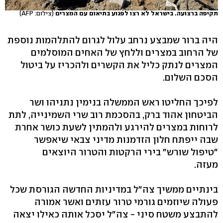
תקיפה ברצועה. בישראל לא רצו לפגוע בתיאום עם המצרים
(צילום: AFP)
היה ברור שמבצע נרחב עלול לגרום להתלהמות נוספת
של הרחוב במצרים וללחץ של האחים המוסלמים
המצרים לנתק כליל את הקשרים ולהכריז על ביטול
הסכם השלום.
לפיכך החליטו ראש הממשלה בנימין נתניהו ושר
הביטחון אהוד ברק, בהסכמת רוב שרי השמינייה, לתת
לרוחות במצרים להירגע ולהמתין לשעת כושר אחרת
שבה ייפתח חלון הזדמנות מדיני צבאי שיאפשר
"טיפול שורש" בירי הרקטות והטרור היוצאים
מעזה.
בינתיים ממשיך צה"ל במדיניות החדשה הגורסת שכל
פעולה שיוזמים גורמי טרור עזתים ואשר אמורה
להתבצע משטח סיני - צה"ל יסכל אותה כאילו יצאה