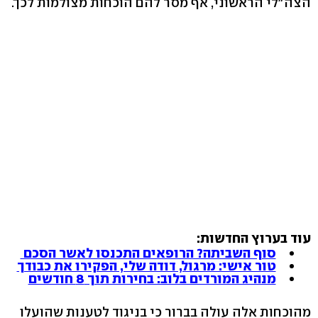
הצה"לי הראשוני, אף מסר להם הוכחות מצולמות לכך.
עוד בערוץ החדשות:
סוף השביתה? הרופאים התכנסו לאשר הסכם
טור אישי: מרגול, דודה שלי, הפקירו את כבודך
מנהיג המורדים בלוב: בחירות תוך 8 חודשים
מהוכחות אלה עולה בברור כי בניגוד לטענות שהועלו