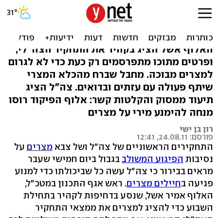
תחקיר הפיגוע: מחבלים
מצרים, הוכחות מצולמות
האלוף אשל הציג בקהיר את התחקיר הצה"לי,
ופרטים מתוכו מתפרסמים רק כעת כדי לא לגרום
למצרים מבוכה. מחבל שברח מהכלא המצרי
שיתף פעולה עם עזתים ובדואים. צה"ל הציג
תיעוד ממסוק והקלטות קשר: אלוף הפיקוד רוסו
מנחה להימנע מירי על מצרים
רון בן ישי
פורסם: 24.08.11, 12:41
התחקירים הראשוניים של צה"ל ושל צבא
מצרים
על
נסיבות
הפיגוע המשולב
בגבול ביום חמישי שעבר
מראים בבירור כי צה"ל עשה כל שביכולתו כדי למנוע
פגיעה ב
חיילים מצרים
. ראש אגף התכנון במטכ"ל,
האלוף אמיר אשל, שנסע בדחיפות לקהיר בתחילת
השבוע כדי להציג למצרים את ממצאי התחקיר