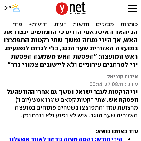
למרות הפסקת האש: 2 רקטות
התפוצצו בנגב
הג'יהאד האיסלאמי הודיע כי החמושים ינצרו את
האש, אך הירי מעזה נמשך. שתי רקטות התפוצצו
במועצה האזורית שער הנגב, בלי לגרום לנפגעים.
ראש המועצה: "הפסקת האש משמעה הפסקת
ירי למרחבים עירוניים ולא ליישובים צמודי גדר"
אילנה קוריאל
עודכן: 27.08.11, 00:14
ירי הרקטות לעבר ישראל נמשך, גם אחרי ההודעה על
הפסקת אש:
שתי רקטות קסאם שוגרו אמש (יום ו')
מרצועת עזה והתפוצצו בשטחים פתוחים במועצה
האזורית שער הנגב. איש לא נפגע ולא נגרם נזק.
עוד באותו נושא:
הירי חוּדש: רקטה מעזה נורתה לאזור אשקלון