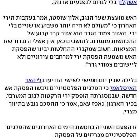
אשקלון
בלי לגרום לנפגעים או נזק.
ראש מועצת שער הנגב, אלון שוסטר, אמר בעקבות הירי
האחרון כי "מעולם לא היה יותר משבוע או שניים בלי
ירי. האזור צמוד הגדר הוא אזור קרב קבוע של
התכתשות מתמדת. לתושבים כאן אין אשליה וברור שזו
המציאות. חשוב שמקבלי ההחלטות יבינו שהפסקת
האש משמעה הפסקת ירי למרחבים עירוניים ולא
ליישובים צמודי גדר".
בלילה שבין יום חמישי לשישי הודיעו ב
ג'יהאד
האיסלאמי
כי הפלגים הפלסטיניים גיבשו הפסקת אש
חדשה, שבמסגרתה הופסק ירי הרקטות לנגב המערבי.
בכיר הארגון, נאפז עאם, אמר כי ההסכם גובש בתיווך
מצרי.
זו הפעם השנייה בחמשת הימים האחרונים שהפלגים
הפלסטיניים מכריזים על הפסקת