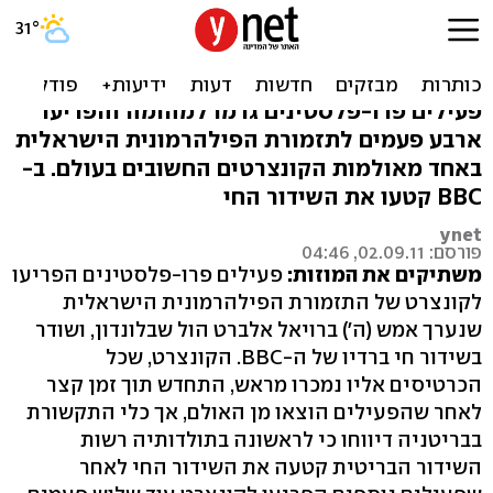
מפגינים הפריעו
לפילהרמונית בלונדון. צפו
פעילים פרו-פלסטינים גרמו למהומה והפריעו
ארבע פעמים לתזמורת הפילהרמונית הישראלית
באחד מאולמות הקונצרטים החשובים בעולם. ב-
BBC קטעו את השידור החי
ynet
פורסם: 02.09.11, 04:46
משתיקים את המוזות:
פעילים פרו-פלסטינים הפריעו
לקונצרט של התזמורת הפילהרמונית הישראלית
שנערך אמש (ה') ברויאל אלברט הול שבלונדון, ושודר
בשידור חי ברדיו של ה-BBC. הקונצרט, שכל
הכרטיסים אליו נמכרו מראש, התחדש תוך זמן קצר
לאחר שהפעילים הוצאו מן האולם, אך כלי התקשורת
בבריטניה דיווחו כי לראשונה בתולדותיה רשות
השידור הבריטית קטעה את השידור החי לאחר