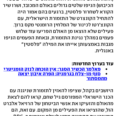
הכיבוש) הניפו שלטים גדולים באולם המכובד, ושרו שיר
הקורא לשחרור פלסטין, ברגעים בהם אמור היה
להתחיל הקונצרט של התזמורת הישראלית, עם
הקונצ'רטו לכינור של המלחין הרומנטי מקס ברוך.
פעילים שלא הוצאו מן האולם הפריעו עוד שלוש
פעמים במהלך נגינת התזמורת, ובאחת הפעמים הניפו
מגבות באמצעותן אייתו את המילה "פלסטין"
באנגלית.
עוד בערוץ החדשות:
פאלמר הכשיר הסגר: אין הוכחה לנזק הומניטרי
סוף מו-צלח בגרמניה: הפרה איבון יצאה
מהמסתור
היושבים בקהל, שציפו להאזין לתזמורת שניגנה עם
הכנר הישראלי המפורסם גיל שחם, קראו להם לצאת
מהאולם והזעיקו את אנשי הביטחון של הרויאל אלברט
הול, שהוציאו את הפעילים מן המקום. עם זאת, הם