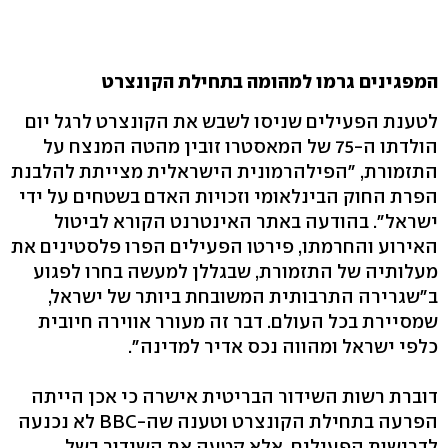
המפגינים גרמו למהומה בתחילת הקונצרט
לטענת הפעילים שניסו לשבש את הקונצרט לרגל יום
הולדתו ה-75 של המאסטרו זובין מהטה המנצח על
התזמורת, "הפילהרמונית הישראלית מצייתת להלבנת
הפרת החוק הבינלאומי וזכויות האדם בשטחים על ידי
ישראל". בהודעה באתר האינטרנט הקורא לביטול
האירוע והחרמתו, פירטו הפעילים הפרו פלסטינים את
מעלותיה של התזמורת, שבגללן למעשה בחרו לפגוע
ב"שגרירה התרבותית המשובחת ביותר של ישראל,
שמסיירת בכל העולם. דבר זה מעורר אווירה חיובית
כלפי ישראל ומהווה נכס אדיר למדינה".
דוברת רשות השידור הבריטית אישרה כי אכן הייתה
הפרעה בתחילת הקונצרט וטענה שה-BBC לא נכנעה
לדרישות הפעילים, אלא קטעה את השידור בשל