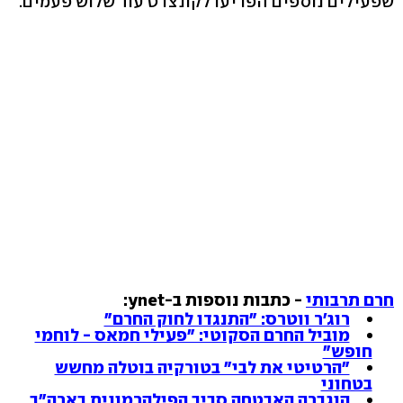
שפעילים נוספים הפריעו לקונצרט עוד שלוש פעמים.
חרם תרבותי
- כתבות נוספות ב-ynet:
רוג'ר ווטרס: "התנגדו לחוק החרם"
מוביל החרם הסקוטי: "פעילי חמאס - לוחמי
חופש"
"הרטיטי את לבי" בטורקיה בוטלה מחשש
בטחוני
הוגברה האבטחה סביב הפילהרמונית בארה"ב