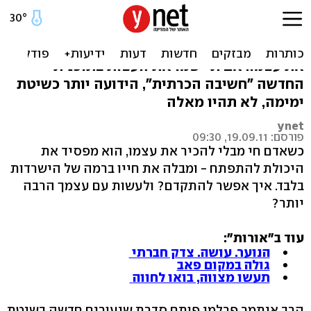
שיטת ימימה: פגוש את עצמך
אדם יכול לחיות חיים שלמים מבלי באמת להכיר
את עצמו. אם תיישמו את העצות בתוכנית
החדשה "חשיבה הכרתית", הידועה יותר כשיטת
ימימה, לא תהיו מאלה
ynet
פורסם: 19.09.11, 09:30
כשאדם חי מבלי להכיר את עצמו, הוא מפסיד את
היכולת להתפתח - ומבלה את חייו ברמה של הישרדות
בלבד. איך אפשר להתקדם? ולעשות עם עצמך הרבה
יותר?
עוד ב"אורות":
הנוער. עושה. צדק חברתי
גולה במקום פאב
תעשו מצווה, בואו לחווה
הרב איתמר פרלמן פותח סדרת שיעורים חדשה בשיטת