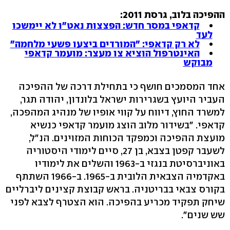
ההפיכה בלוב, גרסת 2011:
קדאפי במסר חדש: הפצצות נאט"ו לא יימשכו
לעד
לא רק קדאפי: "המורדים ביצעו פשעי מלחמה"
האינטרפול הוציא צו מעצר: מועמר קדאפי
מבוקש
אחד המסמכים חושף כי בתחילת דרכה של ההפיכה
העביר היועץ בשגרירות ישראל בלונדון, יהודה תגר,
למשרד החוץ, דיווח על קווי אופיו של מנהיג המהפכה,
קדאפי. "בשידור מלוב הוצג מועמר קדאפי כנשיא
מועצת ההפיכה וכמפקד הכוחות המזוינים. הנ"ל,
לשעבר קפטן בצבא, בן 27, סיים לימודי היסטוריה
באוניברסיטת בנגזי ב-1963 והשלים את לימודיו
באקדמיה הצבאית הלובית ב-1965. ב-1966 השתתף
בקורס צבאי בבריטניה. בראש קבוצת קצינים ליברליים
שיחק תפקיד מכריע בהפיכה. הוא הצטרף לצבא לפני
שש שנים".