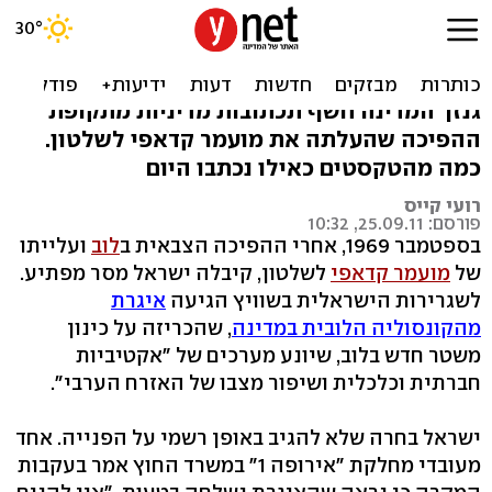
ישראל, 1969: "חשש בעקבות
ההפיכה בלוב"
גנזך המדינה חשף תכתובות מדיניות מתקופת
ההפיכה שהעלתה את מועמר קדאפי לשלטון.
כמה מהטקסטים כאילו נכתבו היום
רועי קייס
פורסם: 25.09.11, 10:32
בספטמבר 1969, אחרי ההפיכה הצבאית ב
לוב
ועלייתו
של
מועמר קדאפי
לשלטון, קיבלה ישראל מסר מפתיע.
לשגרירות הישראלית בשוויץ הגיעה
איגרת
מהקונסוליה הלובית במדינה
, שהכריזה על כינון
משטר חדש בלוב, שיונע מערכים של "אקטיביות
חברתית וכלכלית ושיפור מצבו של האזרח הערבי".
ישראל בחרה שלא להגיב באופן רשמי על הפנייה. אחד
מעובדי מחלקת "אירופה 1" במשרד החוץ אמר בעקבות