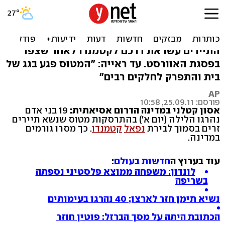
נפאל: 19 הרוגים בהתרסקות
מטוס תיירים
התיירים עשו את דרכם לקטמנדו לאחר שצפו
בפסגת האוורסט. עד ראייה: "המטוס פגע בגג של
בית והתפרק לחלקים רבים"
AP
פורסם: 25.09.11, 10:58
אסון קטלני במדינה הדרום אסיאתית:
19 בני אדם
נהרגו הלילה (יום א') בהתרסקות מטוס שנשא תיירים
זרים בסמוך לבירת
נפאל
קטמנדו
. כך מסרו גורמים
במדינה.
עוד בערוץ ה
חדשות בעולם
:
לונדון: משפחה ממוצא פלסטיני נספתה
בשריפה
נשיא תימן חזר לארצו; 40 נהרגו בעימותים
הכתובת היתה על מסך הברזל: פוטין חוזר