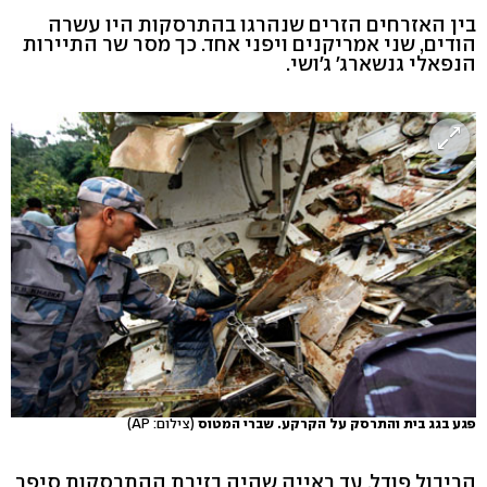
בין האזרחים הזרים שנהרגו בהתרסקות היו עשרה
הודים, שני אמריקנים ויפני אחד. כך מסר שר התיירות
הנפאלי גנשארג' ג'ושי.
פגע בגג בית והתרסק על הקרקע. שברי המטוס
(צילום: AP)
הריבול פודל, עד ראייה שהיה בזירת ההתרסקות סיפר