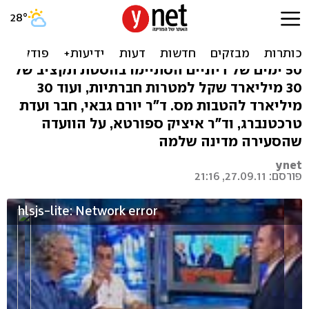
טרכטנברג אכזב? פרשני
"סוגרים חשבון" דנים
50 ימים של דיוניים הסתיימו בהסטת תקציב של
30 מיליארד שקל למטרות חברתיות, ועוד 30
מיליארד להטבות מס. ד"ר יורם גבאי, חבר ועדת
טרכטנברג, וד"ר איציק ספורטא, על הוועדה
שהסעירה מדינה שלמה
ynet
פורסם: 27.09.11, 21:16
hlsjs-lite: Network error