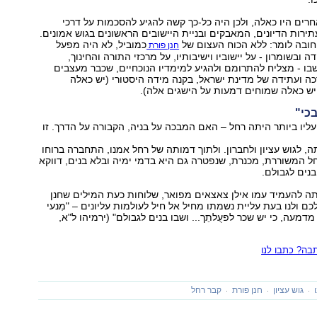
רים היו כאלה, ולכן היה כל-כך קשה להגיע להסכמות על דרכי
ירות הדיונים, המאבקים ובניית היישובים הראשונים בגוש אמונים.
חובה לומר: ללא הכוח העצום של
כמוביל, לא היה מפעל
חנן פורת
 ובשומרון - על יישוביו וישיבותיו, על מרכזי התורה והחינוך,
בו - מצליח להתרומם ולהגיע למימדיו הנוכחיים, שכבר מעצבים
ה ועתידה של מדינת ישראל, בקנה מידה היסטורי (יש כאלה
יש כאלה שמוחים דמעות על הישגים אלה).
כי"
יו ביותר היתה רחל – האם המבכה על בניה, הקבורה על הדרך. זו
ה, לגוש עציון ולחברון. ולתוך דמותה של רחל אמנו, התחברה ברוחו
 המשוררת, מכנרת, שנפטרה גם היא בדמי ימיה ובלא בנים, דווקא
נים לגבולם.
ה להעמיד עמו אילן צאצאים מפואר, שלוחות כעת המילים שחנן
ם ולנו בעת עליית נשמתו מחיל אל חיל לעולמות עליונים – "מִנעי
 מדמעה, כי יש שכר לפעֻלתֵך... ושבו בנים לגבולם" (ירמיהו ל"א,
ה? כתבו לנו
גוש עציון
חנן פורת
קבר רחל