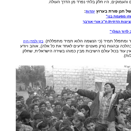
והעמוקים, היו חלק בלתי נפרד מן הדרך העולה.
של חנן פורת
בערוץ
:
יהדות
וחו מפעמת בנו"
יונות הדתית/ ח"כ אורי אורבך
ב לדוד המלך"
שר ומתפלל תמיד (כי הנשמה הלוא תמיד מתפללת).
בקי ולמדן היה
הלכה ובהגות (ורק מעטים יודעים לאחד את כל אלה), אוהב ויודע
ין עוד בכול עולם הישיבות מבין כמוהו בשירה הישראלית, שחלק
ות).