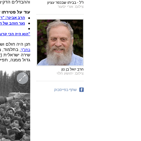
וההבדלים הדקים 
ז"ל - בביתו שבכפר עציון
צילום: אורי יסעור
עוד על פטירתו 
הרב אבינר: "ר
נער הזהב של הצ
"הוא היה הכי קרו
חנן היה חולם ו
, בתלמוד, ב
בתנ"ך
שירה ישראלית (א
גדול ממנה, תפיל
הרב יואל בן נון
צילום: יהושע הלוי
שתף בפייסבוק