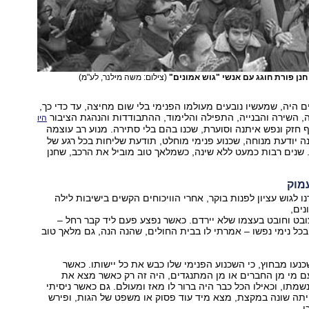
חנן פורת חוגג עם אנשי "גוש אמונים"
(צילום: משה מילנר, לע"מ)
ם היה, שמעשיו נובעים מעולמו הפנימי בלי שום מחיצה, עד כדי כך,
 השירה והבנייה, התפילה והלימוד, ההתבודדות והנהגת הציבור
היו
ף חזק ונפש איתנה וסוערת, שכנו בהם בלי סתירה. מנוע רב עוצמה
ה יודעת מנוחה, שכנוע פנימי מוחלט, תודעת שליחות בכל רגע של
. שנים רבות כמעט ללא שינה, כשמלאך טוב מוביל את הרכב, שחנן
מוק
 לגוש עציון לפנות בוקר, אחרי הוויכוחים הקשים בישיבות לילה
נים,
צובט וחובט בעצמו שלא יירדם. כאשר נפצע פעם ליד קבר רחל –
בכל נימי נפשו – אמרתי לו בבית החולים, שהנה הנה, גם מלאך טוב
נעו מבחוץ, כי השכנוע הפנימי שלו כבש את כל יישותו. כאשר
ם מי מן החברים או מן המתנגדים, היה זה רק כאשר מצא את
מתו, וכאילו הכל כבר היה ברור לו מאז ומעולם. גם כאשר ניסיתי
ייתה שונה במקצת, מצא מיד עוד פסוק או משפט של הגות, ופירש
ו.