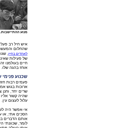
מנוע ההתיישבות. 
איש חיל רב פעלי
שהחלום והמעשה,
, שגו
לאחדים בחייו
של פעילות שאיננ
חיים בעולמנו זה
אוחז בהגה שלו.
שכנוע פנימי ע
פעמים רבות חזרנו
ארוכות בגוש אמו
שרים יחד, וחנן 
שהיה קשור אליו 
עלול לעצום עין.
אי-אפשר היה לשכ
הסכים אתי, או ע
אותם הדברים בנש
לומר, שכוונתי ה
אותי כעולה מתוכ