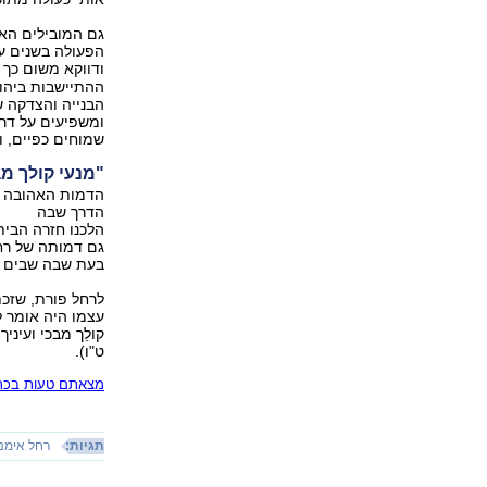
גם המובילים האח
הפעולה בשנים עת
ודווקא משום כך 
ההתיישבות ביהודה
הבנייה והצדקה ש
ומשפיעים על דרכ
שמוחים כפיים, ו
"מנעי קולך מב
הדמות האהובה על
הדרך שבה
הלכנו חזרה הבית
גם דמותה של רחל
בעת שבה שבים ב
לרחל פורת, שזכת
עצמו היה אומר לכ
קולֵך מבכי ועיניך
ט"ו).
מצאתם טעות בכתב
תגיות:
רחל אימנו