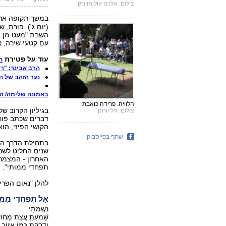
צילום: אלכס קולומויסקי
במשך תקופה אר
השבת "מעט מן הא
עם קטעי שירה, צ
עוד על פטירת
ח
הרב אבינר: "ר
נער הזהב של הצ
באמונה שלימה/ הרב
הלוויה. פרידה כואבת
בגיליון הקרוב ש
צילום: גיל יוחנן
דברים שכתב פור
הקושי הפיזי, הו
שתף בפייסבוק
בתחילת הדרך הי
שנים החליט לשנו
האחרון - המצמרר
תפחדי ממותי".
להלן "נאום הפרי
אַל תִּפְחֲדִי מִמ
נשְִׁמתָיִ
שָׁמעַתְַּ עֲצַת מְחוֹש
ודְָבַקְתְּ כְּמוֹ אֵזוֹב