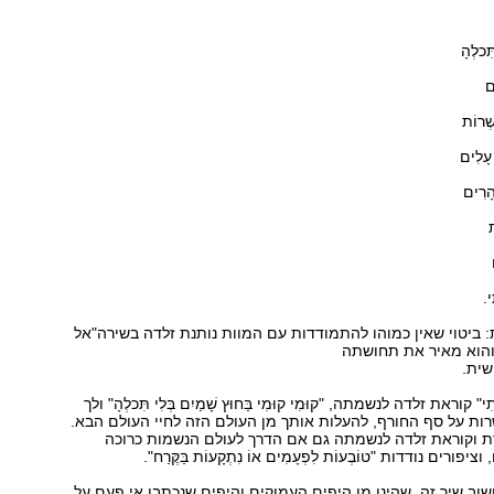
ִּכלְהָ
ם
שְׁרוֹת
 עָלִים
הָרִים
ת
י.
: ביטוי שאין כמוהו להתמודדות עם המוות נותנת זלדה בשירה"אל
והוא מאיר את תחושתה
ית.
ֹתִי" קוראת זלדה לנשמתה, "קוּמִי קוּמִי בַּחוּץ שָׁמַיִם בְּלִי תִּכלְהָ" ולך
שרות על סף החורף, להעלות אותך מן העולם הזה לחיי העולם הבא.
 חוזרת וקוראת זלדה לנשמתה גם אם הדרך לעולם הנשמות כרוכה
יפורים נודדות "טוֹבְעוֹת לִפְעָמִים אוֹ נִתְקָעוֹת בַּקֶּרַח".
ושוב שיר זה, שהינו מן היפים העמוקים והיפים שנכתבו אי פעם על