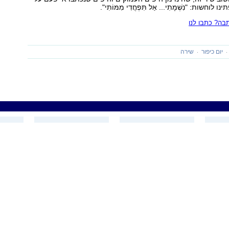
 לוחשות: "נִשְׁמָתִי... אַל תִּפְחֲדִי מִמּוֹתִי".
ה? כתבו לנו
יום כיפור
שירה