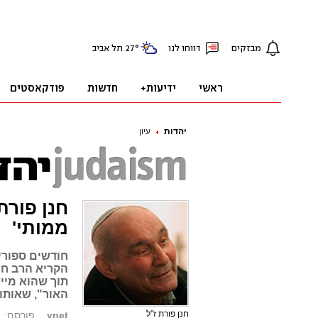
יהדות
עיון
חנן פורת
ממותי'
חודשים ספורי
הקריא הרב חנן
תוך שהוא מיי
האור", שאותו ייסד
חנן פורת ז"ל
ynet
פורסם: 05.10.11, 14:17