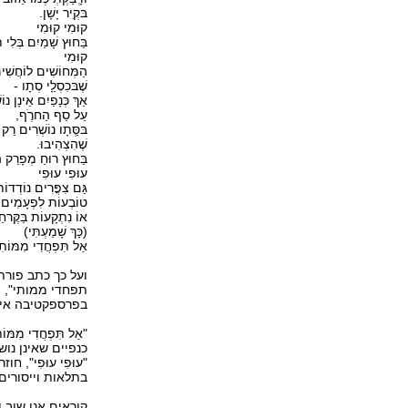
בּקְִיר יָשָׁן.
קוּמִי קוּמִי
בַּחוּץ שָׁמַיִם בְּלִי ת
קוּמִי
הַמְּחוֹשִׁים לוֹחֲשִׁי
שֶׁבּכִסְלַָי סְתָו -
אַךְ כְּנָפַיִם אֵינָן נוֹ
עַל סַף הַחרֶֹף,
בּסְַּתָו נוֹשְׁרִים רַק
שֶׁהִצְהִיבוּ.
בַּחוּץ רוּחַ מְפָרֵק 
עוּפִי עוּפִי
גַּם צִפֳּרִים נוֹדְדוֹ
טוֹבְעוֹת לִפְעָמִים
אוֹ נִתְקָעוֹת בַּקֶּרחַ
(כָּךְ שָׁמַעְתִּי)
אַל תִּפְחֲדִי מִמּוֹתִ
ועל כך כתב פורת
תפחדי ממותי", 
בפרספקטיבה איש
"אַל תִּפְחֲדִי מִמּו
כנפיים שאינן נו
"עוּפִי עוּפִי",
בתלאות וייסורים, וצ
קוראים אנו שוב 