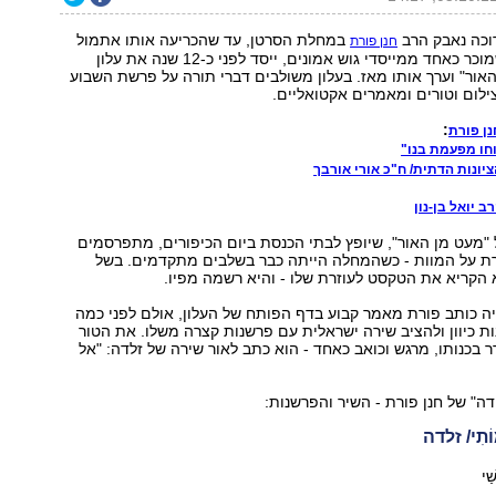
וכה נאבק הרב
במחלת הסרטן, עד שהכריעה אותו אתמול
חנן פורת
(יום ג'). פורת, שמוכר כאחד ממייסדי גוש אמונים, ייסד לפני כ-12 שנה את עלון
ור" וערך אותו מאז. בעלון משולבים דברי תורה על פרשת השבוע
ילום וטורים ומאמרים אקטואליים.
:
נן פורת
וחו מפעמת בנו"
יונות הדתית/ ח"כ אורי אורבך
 יואל בן-נון
ל "מעט מן האור", שיופץ לבתי הכנסת ביום הכיפורים, מתפרסמים
ת על המוות - כשהמחלה הייתה כבר בשלבים מתקדמים. בשל
א הקריא את הטקסט לעוזרת שלו - והיא רשמה מפיו.
ה כותב פורת מאמר קבוע בדף הפותח של העלון, אולם לפני כמה
ת כיוון ולהציב שירה ישראלית עם פרשנות קצרה משלו. את הטור
 בכנותו, מרגש וכואב כאחד - הוא כתב לאור שירה של זלדה: "אל
דה" של חנן פורת - השיר והפרשנות:
ּוֹתִי/ זלדה
ַׁי