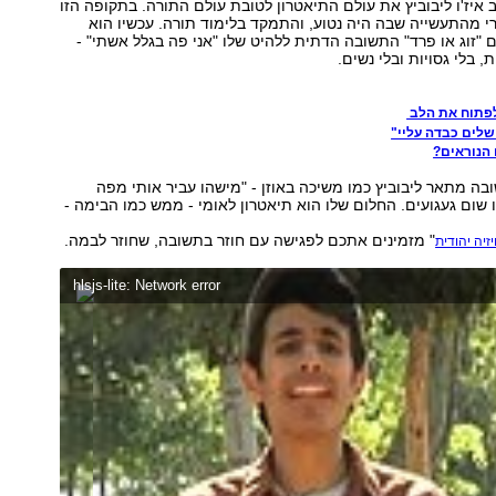
נים עזב איז'ו ליבוביץ את עולם התיאטרון לטובת עולם התורה. בתקופה הזו
 מהתעשייה שבה היה נטוע, והתמקד בלימוד תורה. עכשיו הוא
ם "זוג או פרד" התשובה הדתית ללהיט שלו "אני פה בגלל אשתי" -
, בלי גסויות ובלי נשים.
לפתוח את הלב
ושלים כבדה עליי"
 הנוראים?
 מתאר ליבוביץ כמו משיכה באוזן - "מישהו עביר אותי מפה
ו שום געגועים. החלום שלו הוא תיאטרון לאומי - ממש כמו הבימה -
" מזמינים אתכם לפגישה עם חוזר בתשובה, שחוזר לבמה.
יזיה יהודית
hlsjs-lite: Network error