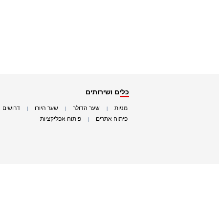
כלים ושירותים
מניות
שער הדולר
שער היורו
דרושים
|
|
|
|
פיתוח אתרים
פיתוח אפליקציות
|
|