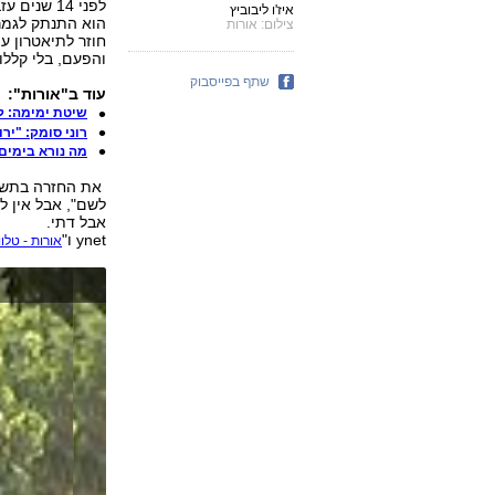
לפני 14 ש
איז'ו ליבוביץ
הוא התנתק לגמרי
צילום: אורות
חוזר לתיאטרון ע
והפעם, בלי קללות
שתף בפייסבוק
עוד ב"אורות":
שיטת ימימה: 
רוני סומק: "יר
מה נורא בימים
את החזרה בתשובה
לשם", אבל אין ל
אבל דתי.
ynet ו"
אורות - טלוו