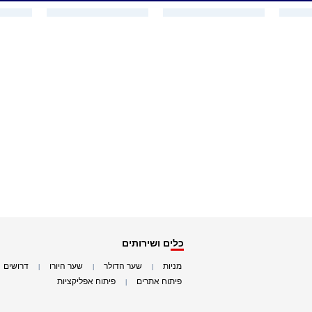
כלים ושירותים
מניות
שער הדולר
שער היורו
דרושים
|
|
|
|
פיתוח אתרים
פיתוח אפליקציות
|
|