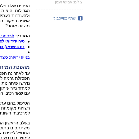
צילום: אבישי זיגמן
הפחים שלנו מלאי
הגדולות והיפות 
ולהשתנות בעתיד
שתף בפייסבוק
אשפה במקור. חלק
מה זה אומר?
המדריך
לבנייה י
טיח ידידותי לס
גם בישראל, בחמ
בנייה ירוקה: כיצד 
מהפכת המיחז
עד לאחרונה הפס
הפסולת גרמה לז
נדרשו פיתרונות 
למחזר נייר עיתו
עם שאר רכיבי הז
הטיפול בהם עתי
רשויות מקומיות
למרכיביה השונים
בשלב הראשון הה
משתתפים בתוכנית
המנוצל ליצירת 
למוצרים נדרשים