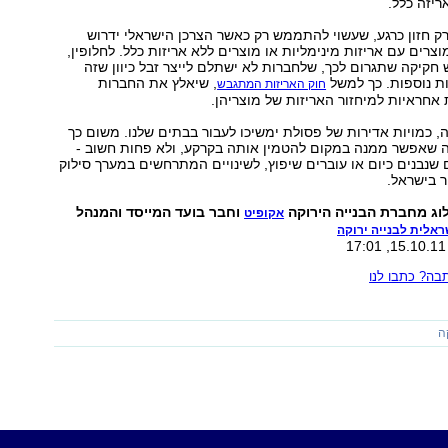
ריזה כלל.
ק חזון כרגע, שעשוי להתממש רק כאשר הצרכן הישראלי ידרוש
וצרים עם אריזות מינימליות או מוצרים ללא אריזות כלל. לחלופין,
חקיקה שתגרום לכך, שלחברות לא ישתלם לייצר זבל כיוון שזה
יות נוספות. כך למשל
, שיאלץ את החברות
חוק האריזות המתגבש
אחראיות למיחזור האריזות של מוצריהן.
, כמויות אדירות של פסולת ימשיכו לעבור בבתים שלנו. משום כך
 שאפשר ממנה במקום להטמין אותה בקרקע, ולא פחות חשוב -
שנבנים כיום או עוברים שיפוץ, לשינויים המתרחשים במערך סילוק
 בישראל.
וג מחברת הבנייה הירוקה
וחבר בועד המייסד והמנהל
אקופיט
אלית לבנייה ירוקה
ה? כתבו לנו
ה