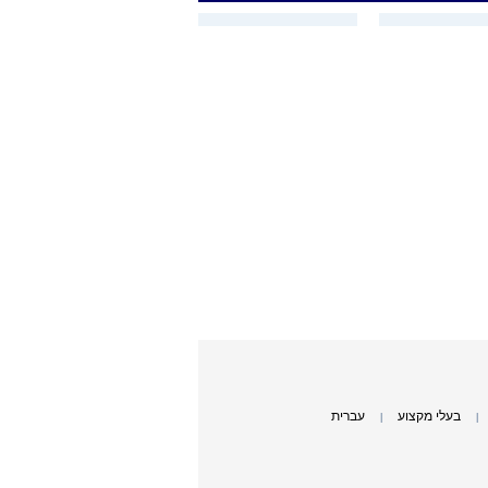
בעלי מקצוע
עברית
|
|