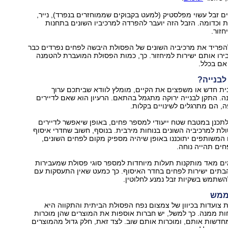
 זבל עשוי מפלסטיק (למעט בקבוקים שממוחזרים בנפרד), נייר,
ת וכדומה. הזבל הזה יועבר להפרדה למרכיביו השונים בתחנות
זור.
הפריד את מרכיביה השונים של הפסולת היבשה לפחים נפרדים כבר
רו אותם ישירות למיחזור. כך, כמות הפסולת המועברת להטמנה
אם בכלל.
לבנייה?
ית חדש או משפצים את הקיים, מומלץ לוודא שביתכם ערוך
 התקן לבנייה ירוקה מתגמל בהתאם. הרעיון הוא שאם לדיירים
, הם מתרגלים לשינויים בקלות.
תכנן במטבח שטח ייעודי למספר פחים, באופן שיאפשר לדיירים
ת למרכיביה השונים בנוחות מירבית. בנוסף, חשוב שחדרי איסוף
המשותפים יתוכננו באופן שיהיה מספיק מקום לפחים השונים,
ים תהייה נוחה.
ים מאד מותקנות תעלות מיוחדות למספר סוגי פסולת שמעבירות
תים ישירות לפחים בחדר האיסוף. כך כמעט שאין התעסקות עם
השתמש בשקיות זבל נמנע לחלוטין.
תממש
צועדות בכיוון של צמצום נפח הפסולת הביתית והתקווה היא
ות ממנה. כך למשל, יש חברות אוספות את המוצרים שהן מוכרות
חדשות אותם, ומוכרות אותם שוב. לצד זאת, חלק גדול מהמוצרים