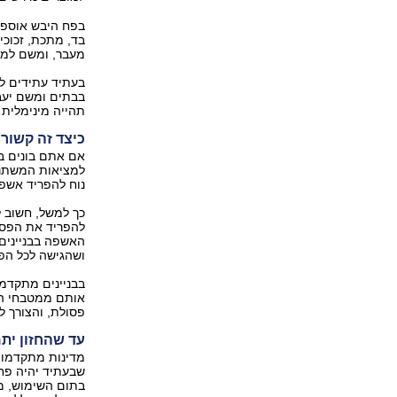
בפח היבש אוספים
בד, מתכת, זכוכי
מעבר, ומשם למיח
בעתיד עתידים ל
בבתים ומשם יעבי
תהייה מינימלית 
כיצד זה קשור 
אם אתם בונים ב
למציאות המשתנה.
נוח להפריד אשפה
כך למשל, חשוב ל
להפריד את הפסול
האשפה בבניינים 
ושהגישה לכל הפח
בבניינים מתקדמ
אותם ממטבחי הב
פסולת, והצורך ל
עד שהחזון י
מדינות מתקדמות 
שבעתיד יהיה פח
בתום השימוש, מ