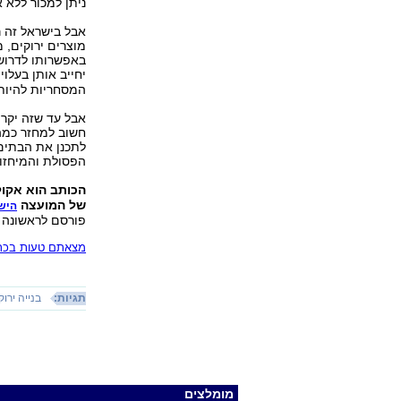
ניתן למכור ללא א
אבל בישראל זה ר
מוצרים ירוקים, מ
באפשרותו לדרוש 
יחייב אותן בעלו
המסחריות להיות 
אבל עד שזה יקרה
חשוב למחזר כמה
לתכנן את הבתים 
הפסולת והמיחזור
הכותב הוא אקול
של המועצה
הישר
פורסם לראשונה 15.10.11, 17:01
מצאתם טעות בכתב
תגיות:
בנייה ירוק
מומלצים