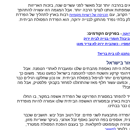
ם בהרבה יותר זבל מאשר לפני עשרים שנה, בזכות האריזות
שמפתות אותנו לצרוך הרבה יותר. אבל המגמה הזו עשויה להתהפך
 הקרוב, עם
רבות בארץ לתהליך של הפרדת
הכניסה של רשויות מקומיות
 בלתי נפרד מהתקן לבנייה ירוקה, הוא הפרדת הפסולת הביתית.
- בפרקים הקודמים:
רוקה
ביבה? חומרי בנייה לבית ירוק
סין - כשהבית ירוק לא צריך מזגן
נתכנן לנו בית בריא?
ור בישראל
ולת היתה נאספת מהבתים שלנו ומועברת לאתרי הטמנה. אבל
יהומי קרקע והשטח הפנוי להטמנה בישראל כמעט נגמר. משום כך
מתקדמים יותר לטיפול בפסולת הביתית. אז נכון שחלקנו רגילים כבר
ן, וכמעט עשור חלף מאז שהתרגלנו למחזר בקבוקי פלסטיק, אבל מה
בל?
ד להפתר במסגרת הפרויקט של הפרדת אשפה במקור, בו החלו
 רבות בארץ ובמסגרתו האשפה הביתית שלנו אמורה להיות מופרדת
 כבר בבתינו.
פרדה מתבצעת לשני פחים: זבל רטוב וזבל יבש. תושבים שכבר
, אוספים בפח הרטוב נאסף זבל אורגני, בעיקר שאריות מזון,
אנרגיה וקומפוסט לחקלאות. כך בעצם הופכת הפסולת ממטרד,
, כלומר
.
למשאב