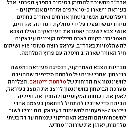
ארה"ב ממשיכה להחזיק בסיסים במפרץ הפרסי, אבל
בעיראק יישארו כ-10 אלפים אזרחים אמריקנים -
דיפלומטים, אנשי ביטחון אזרחים ואחרים בחוזים
מיוחדים שיופעלו על ידי מחלקת המדינה. אזרחים,
אנשי צבא לשעבר, יאמנו את העיראקים ואילו הצבא
האמריקני מקווה לארח חיילים וקצינים עיראקים
להשתלמויות בארה"ב. עיראק רוצה מטוסי F16 ושיקום
חיל האוויר שארה"ב חיסלה עם פרוץ המלחמה.
מבחינת הצבא האמריקני, הנסיגה מעיראק נתפשת
כניצחון. אחרי שנים של מלחמה סיזיפית שהחזירה
לוושינגטון את הרוחות של
מלחמת וייטנאם
, הצליחה
מערכת הביטחון בוושינגטון לייצב את המצב בעיראק,
לאמן את הכוחות המקומיים ולהחזיר את חייליה
הביתה כדי שיוכלו להתחיל להתאמן בעצמם אחרי
שיצאו 5-7 פעמים למשימות בעיראק. הם יוכלו לשוב
למשפחותיהם והצבא האמריקני שנמתח עד דק בשתי
מלחמות, יארגן את שורותיו מחדש.