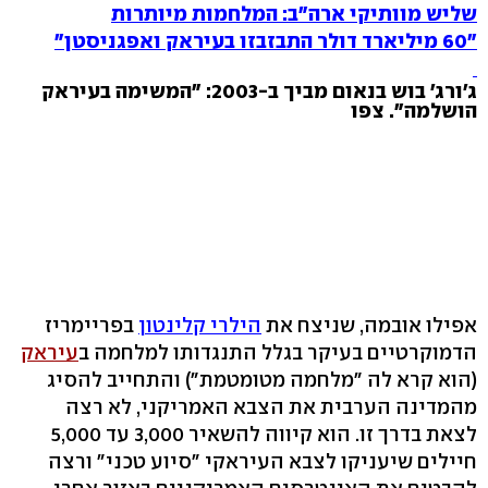
שליש מוותיקי ארה"ב: המלחמות מיותרות
"60 מיליארד דולר התבזבזו בעיראק ואפגניסטן"
ג'ורג' בוש בנאום מביך ב-2003: "המשימה בעיראק
הושלמה". צפו
אפילו אובמה, שניצח את
הילרי קלינטון
בפריימריז
הדמוקרטיים בעיקר בגלל התנגדותו למלחמה ב
עיראק
(הוא קרא לה "מלחמה מטומטמת") והתחייב להסיג
מהמדינה הערבית את הצבא האמריקני, לא רצה
לצאת בדרך זו. הוא קיווה להשאיר 3,000 עד 5,000
חיילים שיעניקו לצבא העיראקי "סיוע טכני" ורצה