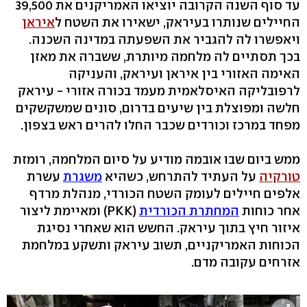
עד סוף השנה הקרובה יוציאו האמריקנים את 39,500
החיילים שנותרו בעיראק, ישאירו את השטח ל
איראן
ויאפשרו לה להגביר את השפעתה במדינה השכנה.
בכך תסתיים לה מלחמה מיותרת, ששברה את מאזן
האימה האזורי בין איראן ועיראק, והעניקה
לרפובליקה האיסלאמית מעמד בכורה אזורי - עיראק
חלשה ומפוצלת בין שיעים בדרום, סונים שמשקשקים
מפחד במרכז וכורדים שכבר החלו להרים ראש בצפון.
ממש ביום שבו אובמה מודיע על סיום המלחמה, רומזת
טורקיה
על העתיד להתרחש, כשהיא
משגרת
עשרת
אלפים חיילים לעומק השטח הכורדי, מנהלת מרדף
אחר כוחות
המחתרת הכורדית
(PKK) ומאיימת ליצור
איזור חיץ בתוך עיראק. החשש הוא שאחרי נסיגת
הכוחות האמריקניים, תשוב עיראק ותשקע במלחמת
אזרחים עקובה מדם.