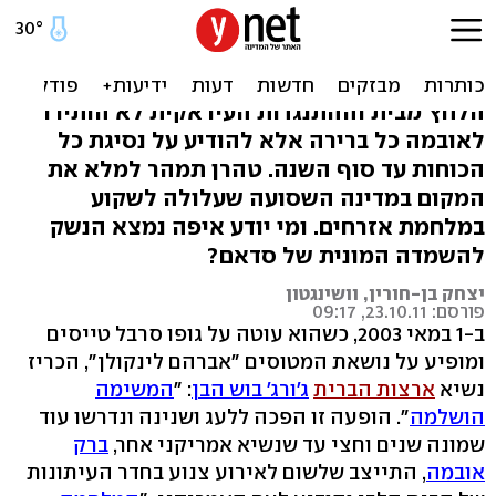
כשאיראן מריחה ואקום. על
נסיגת ארה"ב מעיראק
הלחץ מבית וההתנגדות העיראקית לא הותירו
לאובמה כל ברירה אלא להודיע על נסיגת כל
הכוחות עד סוף השנה. טהרן תמהר למלא את
המקום במדינה השסועה שעלולה לשקוע
במלחמת אזרחים. ומי יודע איפה נמצא הנשק
להשמדה המונית של סדאם?
יצחק בן-חורין, וושינגטון
פורסם: 23.10.11, 09:17
ב-1 במאי 2003, כשהוא עוטה על גופו סרבל טייסים
ומופיע על נושאת המטוסים "אברהם לינקולן", הכריז
נשיא
ארצות הברית
ג'ורג' בוש הבן
: "
המשימה
הושלמה
". הופעה זו הפכה ללעג ושנינה ונדרשו עוד
שמונה שנים וחצי עד שנשיא אמריקני אחר,
ברק
אובמה
, התייצב שלשום לאירוע צנוע בחדר העיתונות