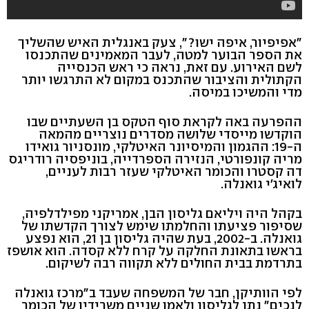
"אפיפיור, איפה ישו?", צעק באנגלית האיש שהשליך
את הספר הבוער למטה, לעבר המאמינים שהתכנסו
לשם האירוע. עם זאת, נראה כי ראש הכנסייה
הקתולית והציבור שהתכנס במקום לא התרגשו יותר
מדי והמשיכו במיסה.
ההפרעה באה לקראת סוף הטקס בן השעתיים שבו
הוקדשו מייסדי שלושה מסדרים נוצריים מהמאה
ה-19: ההגמון והמיסיונר האיטלקי, מונסניור גואידו
מריה קונפורטי, הנזירה הספרדייה, בוניפסיה רודריגס
דה קסטרו והכומר האיטלקי שעזר רבות לעניים,
לואיג'י גואנלה.
בקהל היה ויליאם גליסון הבן, אמריקני מפילדלפיה,
שסיפור פציעתו והחלמתו שימש לצורך הקדשתו של
גואנלה. ב-2002, בעת שהיה גליסון בן 21, הוא נפצע
בראשו בתאונת החלקה על קרח ללא קסדה. הוא אושפז
בתרדמת בבית החולים ללא תקווה רבה לשיקום.
לפי הוותיקן, חבר של המשפחה שעבד ב"מרכז גואנלה
לנכים" נתן לגליסון ולאמו שניים משרידיו של הכומר