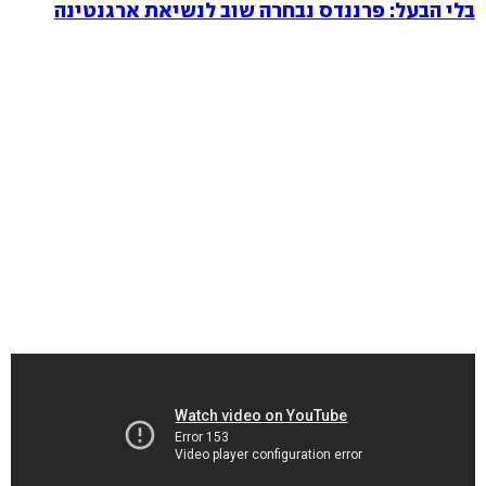
בלי הבעל: פרננדס נבחרה שוב לנשיאת ארגנטינה