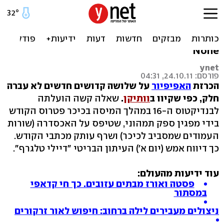
צפו במפגין שורף "הברית
החדשה" מול האפיפיור
None
ynet
פורסם: 24.10.11, 04:31
הכרזת
האפיפיור
על שלושה קדושים חדשים לא עברה
חלק, כפי שקיוו ב
וותיקן
.
שאלה קשה הועלתה
לבנדיקטוס ה-16 במהלך המיסה בכיכר פטרוס הקודש
בידי מפגין ספק תמהוני, שטיפס על האכסדרה (שורות
העמודים שמסביב לכיכר) ושרף עותק מכתבי הקודש.
כך דיווח אמש (יום א') העיתון הבריטי "דיילי טלגרף".
עוד ידיעות מהעולם:
פסטה ואורז מבתים עזובים. כך חי קדאפי
במסתור
ניצולים מעבירים לילה ברחוב: חיפוש לאור זרקורים