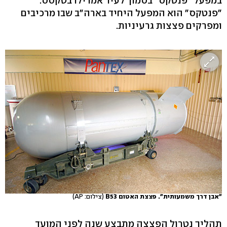
במפעל "פנטקס" בסמוך לעיר אמרילו בטקסס.
"פנטקס" הוא המפעל היחיד בארה"ב שבו מרכיבים
ומפרקים פצצות גרעיניות.
"אבן דרך משמעותית". פצצת האטום B53
(צילום: AP)
תהליך נטרול הפצצה מתבצע שנה לפני המועד