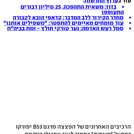
עוד ב
ערוץ החדשות
:
בזזז: משאית התהפכה, 25 מיליון דבורים
התעופפו
מחדר הקירור ללב המדבר: קדאפי הובא לקבורה
עוד מומחים מאיימים להתפטר: "משפילים אותנו"
סמל רעש האדמה: נער טורקי חולץ - ומת בביה"ח
הרכיבים האחרונים של הפצצה מדגם B53 יפורקו