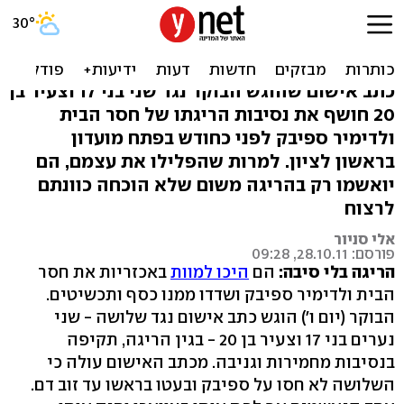
אישום: 2 נערים וצעיר הרגו
חסר בית בלי סיבה
כתב אישום שהוגש הבוקר נגד שני בני 17 וצעיר בן
20 חושף את נסיבות הריגתו של חסר הבית
ולדימיר ספיבק לפני כחודש בפתח מועדון
בראשון לציון. למרות שהפלילו את עצמם, הם
יואשמו רק בהריגה משום שלא הוכחה כוונתם
לרצוח
אלי סניור
פורסם: 28.10.11, 09:28
הריגה בלי סיבה:
הם
היכו למוות
באכזריות את חסר
הבית ולדימיר ספיבק ושדדו ממנו כסף ותכשיטים.
הבוקר (יום ו') הוגש כתב אישום נגד שלושה - שני
נערים בני 17 וצעיר בן 20 - בגין הריגה, תקיפה
בנסיבות מחמירות וגניבה. מכתב האישום עולה כי
השלושה לא חסו על ספיבק ובעטו בראשו עד זוב דם.