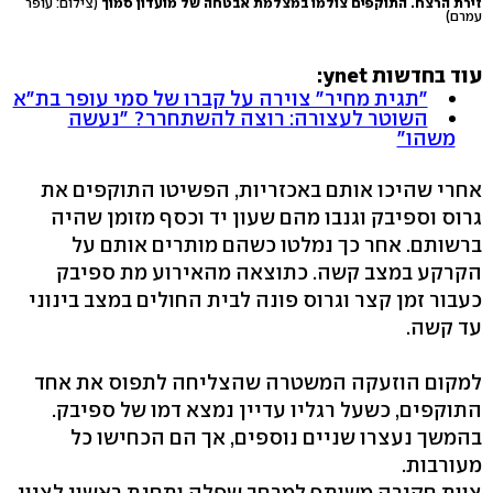
זירת הרצח. התוקפים צולמו במצלמת אבטחה של מועדון סמוך
(צילום: עופר
עמרם)
עוד בחדשות ynet:
"תגית מחיר" צוירה על קברו של סמי עופר בת"א
השוטר לעצורה: רוצה להשתחרר? "נעשה
משהו"
אחרי שהיכו אותם באכזריות, הפשיטו התוקפים את
גרוס וספיבק וגנבו מהם שעון יד וכסף מזומן שהיה
ברשותם. אחר כך נמלטו כשהם מותרים אותם על
הקרקע במצב קשה. כתוצאה מהאירוע מת ספיבק
כעבור זמן קצר וגרוס פונה לבית החולים במצב בינוני
עד קשה.
למקום הוזעקה המשטרה שהצליחה לתפוס את אחד
התוקפים, כשעל רגליו עדיין נמצא דמו של ספיבק.
בהמשך נעצרו שניים נוספים, אך הם הכחישו כל
מעורבות.
צוות חקירה משותף למרחב שפלה ותחנת ראשון לציון,