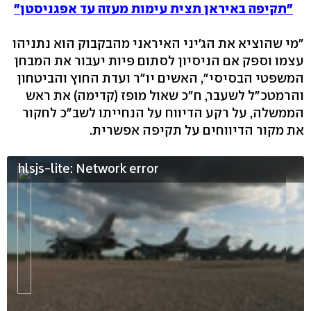
"תקיפה באיראן תצית עימות מעזה עד אפגניסטן"
"מי שהוציא את הג'יני האיראני מהבקבוק הוא נתניהו
עצמו וספק אם הניסיון לסתום פיות יעבור את המבחן
המשפטי הבסיסי", האשים יו"ר ועדת החוץ והביטחון
והרמטכ"ל לשעבר, ח"כ שאול מופז (קדימה) את ראש
הממשלה, על רקע הדיווח על הנחייתו לשב"כ לחקור
את מקור הדיווחים על תקיפה אפשרית.
hlsjs-lite: Network error