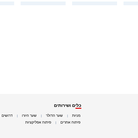
כלים ושירותים
מניות
שער הדולר
שער היורו
דרושים
|
|
|
|
פיתוח אתרים
פיתוח אפליקציות
|
|