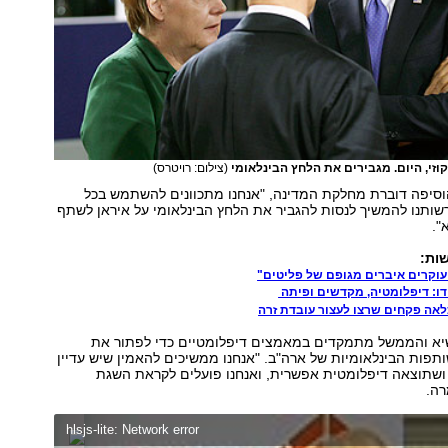
וזי, היום. מגבירים את הלחץ הבינלאומי
(צילום: רויטרס)
הוסיפה דוברת מחלקת המדינה, "אנחנו מתכוונים להשתמש בכל
ותנו להמשיך לנסות להגביר את הלחץ הבינלאומי על איראן לשתף
".
ות:
 עוקרים איברים מגופם של פליטים"
דו: דיפלומטיה, מקדשים ופיתה
לאה פקחים שרצו לעצור עובדת זרה
נשיא והממשל מתמקדים במאמצים דיפלומטיים כדי לפתור את
פות הבינלאומיות של ארה"ב. "אנחנו ממשיכים להאמין שיש עדיין
 ושתוצאה דיפלומטית אפשרית, ואנחנו פועלים לקראת השגת
רה.
hlsjs-lite: Network error