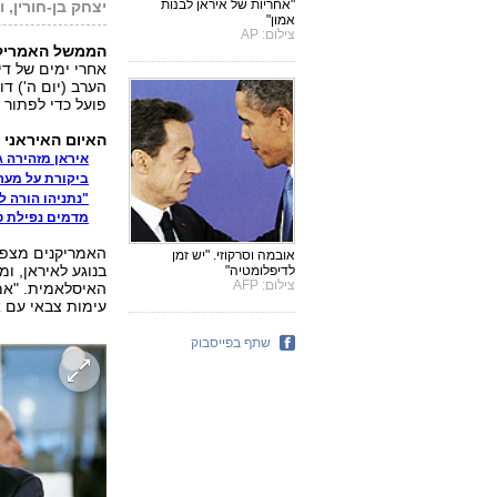
"אחריות של איראן לבנות
יצחק בן-חורין, ו
אמון"
צילום: AP
הממשל האמריקני
אחרי ימים של די
הערב (יום ה') ד
פועל כדי לפתור 
האיום האיראני - 
איראן מזהירה 
ביקורת על מער
"נתניהו הורה 
מדמים נפילת ט
האמריקנים מצפים
אובמה וסרקוזי. "יש זמן
בנוגע לאיראן, ו
לדיפלומטיה"
צילום: AFP
האיסלאמית. "אמר
עימות צבאי עם אי
שתף בפייסבוק