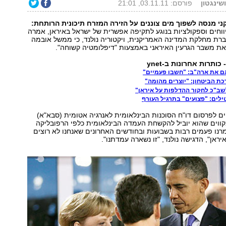
ושינגטון
פורסם: 03.11.11, 21:01
 מנסה לשפוך מים צוננים על הזירה המזרח תיכונית הרותחת:
ווחים וספקולציות בנוגע לתקיפה אפשרית של ישראל באיראן, אמרה
וברת מחלקת המדינה האמריקנית, ויקטוריה נולנד, כי ממשל אובמה
את משבר הגרעין האיראני באמצעות "דיפלומטיה קשוחה".
כותרות אחרונות ב-ynet
גם את ארה"ב: "חשבו פעמיים"
כת הביטחון: "יוצרים מהומה"
לשב"כ לחקור ההדלפות על איראן"
ילים: "פצועים" בתרגיל העורף
 לפרסום דו"ח הסוכנות הבינלאומית לאנרגיה אטומית (סבא"א)
מקווים שהוא יוביל להקשחת העמדה הבינלאומית כלפי הרפובליקה
נו פעמים רבות בשבועות ובחודשים האחרונים שאנחנו לא רוצים
ראן", הדגישה נולנד, "זו נשארה עמדתנו".