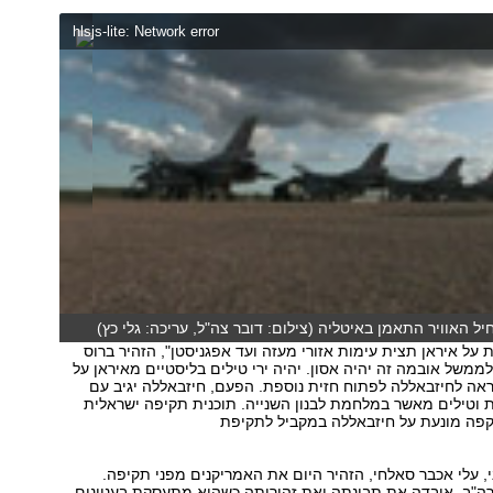
hlsjs-lite: Network error
ל האוויר התאמן באיטליה (צילום: דובר צה"ל, עריכה: גלי כץ)
על איראן תצית עימות אזורי מעזה ועד אפגניסטן", הזהיר ברוס
לממשל אובמה זה יהיה אסון. יהיה ירי טילים בליסטיים מאיראן על
ראה לחיזבאללה לפתוח חזית נוספת. הפעם, חיזבאללה יגיב עם
 וטילים מאשר במלחמת לבנון השנייה. תוכנית תקיפה ישראלית
קפה מונעת על חיזבאללה במקביל לתקיפת
, עלי אכבר סאלחי, הזהיר היום את האמריקנים מפני תקיפה.
ה"ב, איבדה את תבונתה ואת זהירותה כשהיא מתעסקת בעניינים