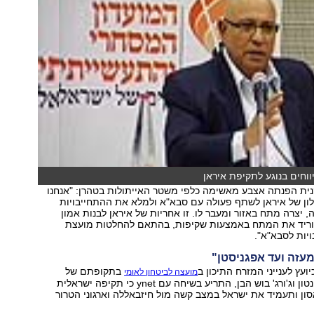
ווחים בנוגע לתקיפת איראן
ית הפנתה אצבע מאשימה כלפי משטר האייתולות בטהרן: "אנחנו
ון של איראן לשתף פעולה עם סבא"א ולמלא את ההתחייבויות
, יצרה מתח באזור ומעבר לו. זו אחריות של איראן לבנות אמון
הוריד את המתח באמצעות שקיפות, בהתאם להחלטות מועצת
בויות לסבא"א".
מעזה ועד אפגניסטן"
ועץ לענייני המזרח התיכון ב
בתקופתם של
מועצה לביטחון לאומי
הנשיאים ביל קלינטון וג'ורג' בוש הבן, התריע בשיחה עם ynet כי תקיפה ישראלית
סון ותעמיד את ישראל במצב קשה מול חיזבאללה וארגוני הטרור