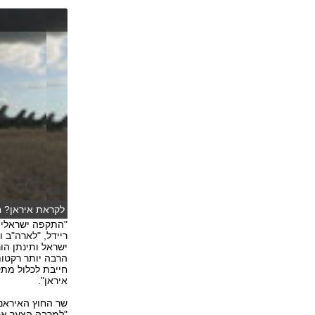
לקראת איראן? חי
"התקפה ישראלית 
ריידל, "לארה"ב ו
ישראל ותינתן הו
הרבה יותר רקטות
חייבת לכלול מת
איראן".
שר החוץ האיראני
"למרבה הצער אר