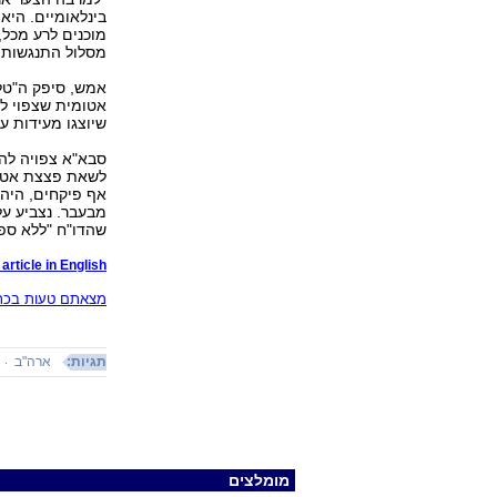
בינלאומיים. היא
מוכנים לרע מכל,
מסלול התנגשות ע
אמש, סיפק ה"טלג
אטומית שצפוי ל
שיוצגו מעידות על
סבא"א צפויה לה
לשאת פצצת אטום.
אף פיקחים, היה 
מבעבר. נצביע על
שהדו"ח "ללא ספק
article in English
מצאתם טעות בכתב
תגיות:
ארה"ב
מומלצים