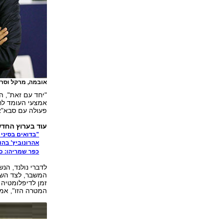
אובמה, מרקל וסרק
"יחד עם זאת", 
אמצעי העומד לרש
פעולה עם סבא"א
עוד בערוץ החדש
"בדואים בסיני
אהרונוביץ' בהו
כפר שמריהו: כ
לדברי נולנד, ה
המשבר, לצד השות
זמן לדיפלומטיה
המטרה הזו", אמ