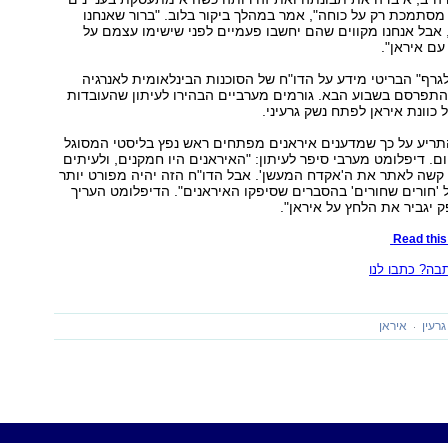
 מסתמכת רק על כוחה", אמר במהלך ביקור בלוב. "ברור שאנחנו
 אבל אנחנו מקווים שהם יחשבו פעמיים לפני שישימו עצמם על
ם איראן".
רף" הבריטי מידע על הדו"ח של הסוכנות הבינלאומית לאנרגיה
התפרסם בשבוע הבא. גורמים מערביים הבהירו לעיתון שהעובדות
 כוונת איראן לפתח נשק גרעיני.
תריע על כך שמדענים איראנים מפתחים ראש נפץ בליסטי המסוגל
 דיפלומט מערבי סיפר לעיתון: "האיראנים היו חמקנים, ולעיתים
קשה לאתר את ה'אקדח המעשן'. אבל הדו"ח הזה יהיה מפורט יותר
 'חורים שחורים' בהסברים שסיפקו האיראנים". הדיפלומט העריך
 יגביר את הלחץ על איראן".
Read this 
ה? כתבו לנו
גרעין
איראן