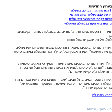
בערוץ החדשות:
ה
 של קצב לעליון - ביום חמישי
הודה: דקרתי את הנער בירושלים
 צפו בחג הקורבן בעולם המוסלמי
אחדות הסטודנטים את הלימודים גם במכללות סמינר הקיבוצים,
קר,
אל, תל חי, עמק יזרעאל ואחווה.
 ועדי המנהלה באוניברסיטאות והחלטנו שמחר השערים יהיו נעולים
דמית תושבת", אמרה אבלין מילוא, יו"ר ועד המנהלה באוניברסיטת
 יו"ר ועד המנהלה באוניברסיטת חיפה, הוסיף כי האוניברסיטאות
בת: "אנחנו לא יכולים למנוע את כניסת המרצים אבל אני בטוח
ה שלנו ולא יקיימו שיעורים".
ר אגודת הסטודנטים בתל אביב: "שערי האוניברסיטה יהיו סגורים מחר
להנהלת האוניברסיטה לחדול מיד משיטת ההעסקה הפוגענית של
בור להעסקה ישירה".
ה? כתבו לנו
ת
חינוך
שביתה