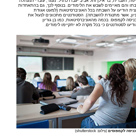
 חיפה, העברית, בר אילן ותל אביב יעבדו כרגיל. מנגד, עובדי המנהלה
בתו והם מאיימים לשבש את הלימודים. בנוסף לכך, גם בהתאחדות
ית הודיעו על השבתה בכל האוניברסיטאות (למעט אגודת
ון, אשר מתנגדת להשבתה). הסטודנטים מתכוונים לנעול את
ניסה לקמפוס. בכמה מהאוניברסיטאות, כמו בן גוריון
דיעו לסטודנטים כי בכל מקרה לא יתקיימו לימודים.
כניסה לקמפוסים
(צילום: shutterstock)