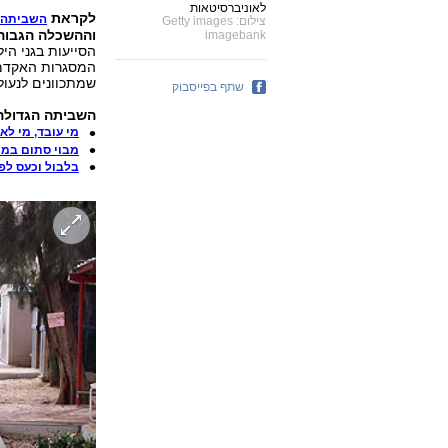
לאוניברסיטאות
לקראת
השביתה 
צילום: Getty images
וההשכלה הגבוה
imagebank
הסייעות בגני היל
המסגרות האקדמי
שמתכוונים לנעו
שתף בפייסבוק
השביתה הגדולה - 
מי עובד, מי ל
מבוי סתום במ
בלבול וכעס לפ