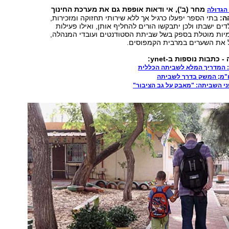
מחר (ב'), אי ודאות אופפת גם את מערכת החינוך
הגדולה
ה:
בתי הספר יפעלו כרגיל אך ללא שירותי תחזוקה ומזכירות,
דים ישבתו ולכן יתבקשו הורים להחליף אותן, ואילו פעילות
ות מוטלת בספק בשל שביתת הסטודנטים ועובדי המנהלה,
ל את השערים במרבית הקמפוסים.
כתבות נוספות ב-ynet:
א: המדריך המלא לשביתה הכללית
ו"מ; המשק בדרך לשביתה
ני השביתה: "מאבק על גב הציבור"