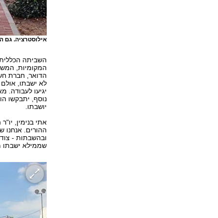
אילוסטרציה. גם ה
השביתה הכללית 
המקומיות, המשר
הדואר, חברת חשמ
לא ישבתו, אולם 
יגיעו לעבודה. מ
נוסף, יתבקשו הו
יושבתו.
אתי בנימין, יו"
ההורים. אנחנו 
ובהשבתות - צודקו
שממילא ישבתו מ