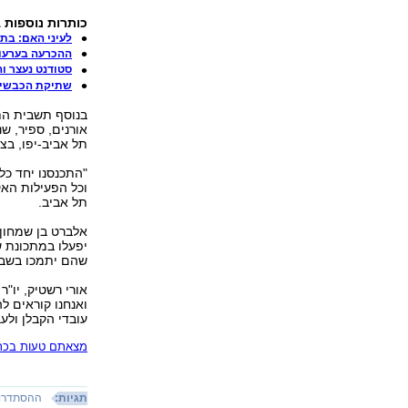
כותרות נוספות 
לעיני האם: בת 3 נשרפה למוות ברכב בשפל
ההכרעה בערעורו
סטודנט נעצר ו
שתיקת הכבשים:
בנוסף תשבית הת
אורנים, ספיר, שנ
תל אביב-יפו, בצל
"התכנסנו יחד כל
וכל הפעילות האק
תל אביב.
אלברט בן שמחון,
יפעלו במתכונת ש
שהם יתמכו בשבית
אורי רשטיק, יו"
ואנחנו קוראים 
עובדי הקבלן ולע
מצאתם טעות בכתב
תגיות:
ההסתדרו