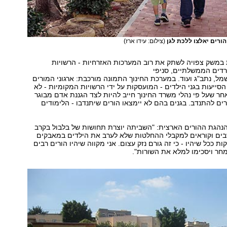
הורים יאלצו ללכת לגן
(צילום: עידו ארז)
במשק צפויה לשתק את רוב המערכות האזרחיות - הרשויות
דים הממשלתיים, סניפי
ל, נתב"ג ועוד. במערכת החינוך התמונה מורכבת: ארגוני המורים
הסייעות בגני הילדים - המועסקות על ידי הרשויות המקומיות - לא
אחר שעל פי נהלי משרד החינוך חייב להיות לצד הגננת אדם מבוגר
רים להתנדב. בגנים בהם לא יימצאו הורים שיתנדבו - הלימודים
ר הנהגת ההורים הארצית: "השביתה יוצרת תחושות של בלבול בקרב
שבים וקוראים למקבלי ההחלטות שלא לערב את הילדים במאבקים
ת ככל שיהיו - כי זה גורם נזק עצום. אני מקווה שיהיו הורים רבים
חר ויסכימו למלא את השורות".