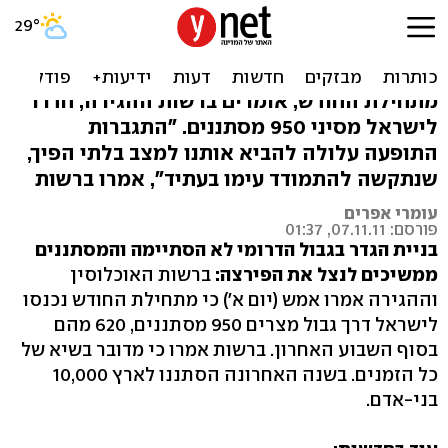
שיא חדש: 620 מסתננים חדרו
לישראל מסיני
מתחילת החודש, אומרים ברשות ההגירה, חדרו
לישראל מסיני 950 מסתננים. "התגברות
התופעה עלולה להביא אותנו למצב בלתי הפיך,
שנתקשה להתמודד עימו בעתיד", אמרו ברשות
עומרי אפרים
פורסם: 07.11.11, 01:37
בניית הגדר בגבול הדרומי לא הסתיימה והמסתננים
ממשיכים לנצל את הפירצה:
ברשות האוכלוסין
וההגירה אמרו אמש (יום א') כי מתחילת החודש נכנסו
לישראל דרך גבול מצרים 950 מסתננים, 620 מהם
בסוף השבוע האחרון. ברשות אמרו כי מדובר בשיא של
כל הזמנים. בשנה האחרונה הסתננו לארץ 10,000
בני-אדם.