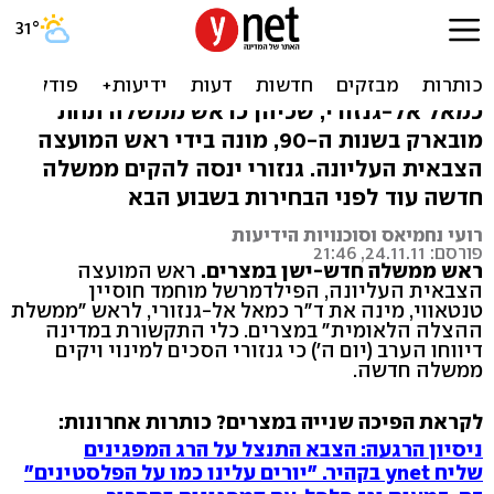
מצרים: המועצה הצבאית
מינתה ראש ממשלה
כמאל אל-גנזורי, שכיהן כראש ממשלה תחת
מובארק בשנות ה-90, מונה בידי ראש המועצה
הצבאית העליונה. גנזורי ינסה להקים ממשלה
חדשה עוד לפני הבחירות בשבוע הבא
רועי נחמיאס וסוכנויות הידיעות
פורסם: 24.11.11, 21:46
ראש ממשלה חדש-ישן במצרים.
ראש המועצה
הצבאית העליונה, הפילדמרשל מוחמד חוסיין
טנטאווי, מינה את ד"ר כמאל אל-גנזורי, לראש "ממשלת
ההצלה הלאומית" במצרים. כלי התקשורת במדינה
דיווחו הערב (יום ה') כי גנזורי הסכים למינוי ויקים
ממשלה חדשה.
לקראת הפיכה שנייה במצרים? כותרות אחרונות:
ניסיון הרגעה: הצבא התנצל על הרג המפגינים
שליח ynet בקהיר. "יורים עלינו כמו על הפלסטינים"