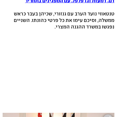
דם, דמעות וגז פלפל. עם המפגינים בתחריר
טנטאווי נועד הערב עם גנזורי, שכיהן בעבר כראש
ממשלה, וסיכם עימו את כל פרטי כהונתו. השניים
נפגשו במשרד ההגנה המצרי.