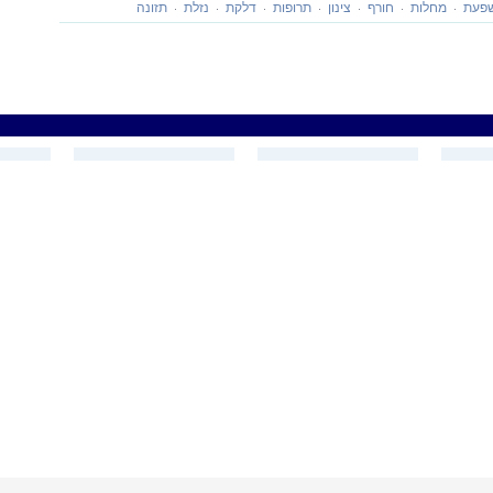
פעת
מחלות
חורף
צינון
תרופות
דלקת
נזלת
תזונה