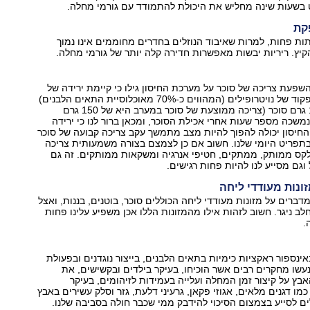
 בשעות שינה מחליש את היכולת להתמודד עם גורמי מחלה.
ות פחות, למרות שאיבוד הנוזלים בחדרים מחוממים אינו נמוך
יץ. ריריות יבשות מאפשרות חדירה קלה יותר של גורמי מחלה.
פעת צריכה של סוכר על מערכת החיסון גילו כי קיימת ירידה של
יותר מ-50% בתפקוד של נויטרופילים (המהווים כ-70% מאוכלוסיית התאים הלבנים)
אחרי אכילת 100 גרם סוכר (צריכה ממוצעת של סוכר במערב היא של 150 גרם
משכה מספר שעות אחרי אכילת הסוכר, ומכאן ברור לנו כי ירידה
חיסון יכולה להפוך להיות מצב מתמשך עקב צריכה קבועה של סוכר
בתפריט היומי שלנו. חשוב אם כן לצמצם בצורה משמעותית צריכה
לקס ממותק, ממתקים, חטיפי אנרגיה ומשקאות ממותקים. זה גם
גם מסייע לנו להיות פחות רגישים.
דברים על מזונות מעודדי ליחה הכוללים סוכר, בוטנים, בננות, ואצל
לב ניגר. חשוב לזהות אילו מהמזונות הללו אכן משפיע עלינו פחות
.
ספור ראקציות כימיות בתאים הלבנים, בייצור נוגדנים ובפעולת
עשו מחקרים רבים אשר הוכיחו, בעיקר בילדים ובקשישים, את
ץ על קיצור זמן המחלה ועלייה בעמידות לזיהומים, בעיקר
 כמו דגנים מלאים, אגוזי פקאן, גרעיני דלעת, גזר וסלק עשירים באבץ
לים לסייע בצמצום הסיכוי להידבק ממי שכבר חולה בסביבה שלנו.