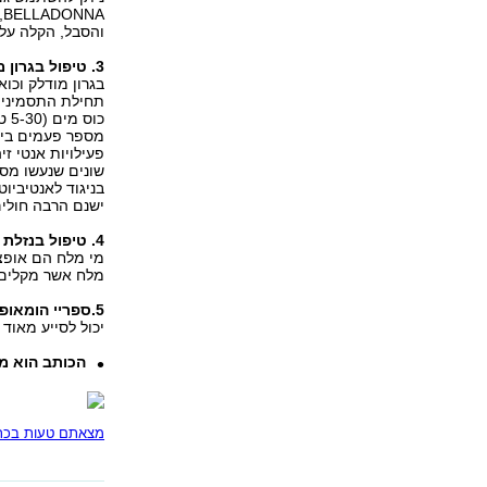
והסבל, הקלה על 
3. טיפול בגרון מודלק או כואב
בגרון מודלק וכו
תחילת התסמינים
כו
מספר פעמים ביום
פעילויות אנטי ז
שונים שנעשו מס
בניגוד לאנטיביוט
ישנם הרבה חולים
4. טיפול בנזלת
מי מלח הם אופצי
מלח אשר מקלים 
5.ספריי הומאופתי על בסיס צמח האאופורביום (EUPHORBIUM)
יכול לסייע מאוד 
הכותב הוא מ
מצאתם טעות בכתב