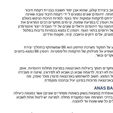
ב ביצירת קולגן, שהוא אבן יסוד חשובה בבניית רקמת חיבור
תה. זיהומים שונים נמנעים ל ידי רקמת חיבור טובה שאינה
תם לרקמות עמוקות יותר בגוף. למרות הויכוח הניטש בעולם
המדעי לגבי יעילות ויטמין C במניעת שפעת, קיימים מחקרים רבים המראים את
הגנה נגד זיהומים ויראליים שונים על ידי הגברת ייצור אינטרפרון
המונע התרבות של וירוסים בתאי הגוף. ויטמין C נמצא בכמויות נדיבות בפלפל
צים, עלים ירוקים גויאבה, קיווי, פקעות וורדים.
הוויטמין המשפיע על תפקוד מערכת החיסון הוא B6 שמשתתף בתהליך יצירת
הנוגדנים בגוף ומשפיע על פעילותן של הרקמות הלימפטיות. ויטמין B6 נמצא בדגנים
קדים ובשר.
קרים תומך ביעילות האכינצאה במניעת מחלות זיהומיות. אופן
ת לא רציף, לדוגמה שבוע כן ושבוע לא לסירוגין. שיטה זו מגבירה
ל המונע. חשוב להשתמש באכינצאה מיצרן מוכר ואמין, מה
כינצאה מרוכזת במינון יעיל ובהכנה מוקפדת.
ANAS BA
יאופתית (נמצאת בשוק בשמות מסחריים שונים) אשר נמצאה כיעילה
בדרכי הנשימה ואף כמקצרת מחלה. למניעה יש ליטול אחת לשבוע
לים כל שש שעות עד להטבה.