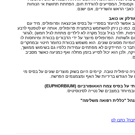
,BELLADONNA וקמומיל, המסייעים להורדת חום, הפחתת תחושת אי הנוחות
כאבי הראש והשרירים, אם ישנם.
אב אפשר להיעזר בספריי על בסיס אכינצאה ופרופוליס, מיד עם
. כמו כן ניתן להשתמש בתמצית פרופוליס, אותה יש לטפטף לרבע
ס מים (5-30 טיפות, תלוי בגיל ובכל מקרה לא לילדים מתחת לגיל חמש) ,לגרגר
 ולשתות. הפרופוליס מיוצר על ידי הדבורים בכוורת ומיוחסות לו
יהומיות מסוגים שונים. הוא משמש בכוורת כחומר חיטוי ובמחקרים
תבר כי החיידקים לא מפתחים עמידות כלפיו גם בשימוש ממושך,
יקה, ולכן הוא יכול לסייע בזמן מחלה ואף כמניעה כאשר מסביב
.
ה טיפולית טובה. קיימים היום בשוק מוצרים שונים על בסיס מי
על הגודש בריריות של האף ומצמצמים הפרשה.
ובמיוחד במצבים של נטייה לסינוסיטיס.
נהל "כללית רפואה משלימה"
ה? כתבו לנו