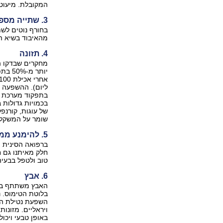
המקובלת. מיעוט
3. שתייה מספקת
בחורף נוטים לשת
מהאיבוד בשיא הק
4. תזונה
מחקרים שבדקו הש
ליום). ההשפעה נ
בתפקוד מערכת ה
בכמויות גדולות 
של עוגות, קורנפ
שומר על המשקל ו
5. להימנע ממזונות מעודדי ליחה
ברפואה הסינית מ
חלק מאיתנו גם ח
טוב ולטפל בבעיה
6. אבץ
האבץ משתתף באינ
בלוטת הטימוס. נ
השפעת נטילת האב
ויראליים. מזונות
באופן טבעי ויכו