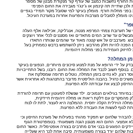
ת החורף נחשבות כמצב של עודף קור מנקודת מבטן של מספר
ולכן שתיית תה קינמון או ג'ינג'ר מגבירה את החום הפנימי
פני מחלות חורף. מומלץ בעיקר למי שסובל מקור תמידי בגפיים
אינו מומלץ לסובלים מצרבות והפרעות אחרות במערכת העיכול.
 של תערובת צמחי המרפא מנטה, אנג'ליקה, אכילאה אלף העלה
מבשלים עד שרוב המים מתאדים ואז מסנננים לכלי אחר ויוצקים
ש. מערבבים על אש קטנה מאוד עד שהמים שנותרו התאדו
הפכה להיות חלק מהדבש. ניתן להשתמש בדבש כממתיק בעל
לחיזוק העמידות בפני מחלות זיהומיות.
מן המחלה?
דק על ידי הרופא על מנת למנוע סיכונים מיותרים, הנפוצים בעיקר
. בנוסף חשוב לכבד את המחלה ואת החום. רובנו, בשל התחייבויות
סר רצון, לא נחים בזמן המחלה, נוטלים תרופה שמסלקת את
שיכים כרגיל. בהבנה הוליסטית מדובר בהתנהגות לא אחראית אשר
חיסון לבצע את עבודתה ללא הפרעות.
 במיוחד בגילאים הנמוכים. ילד שנשלח לפעוטון עם תרופה להורדת
 מהמקרים עם דלקת ריאות או מחלה זיהומית חיידקית,
לה הוירלית הקלה יחסית. ההמלצה היא לעצור, לתת לו לנוח
לתת לגוף לעשות את העבודה ללא הפרעות.
להבהיר שלחום יש תפקיד מהותי בפעילות של מערכת החיסון וכי
א אמצעי. החום הוא מנגנון הגנה משמעותי. בטמפרטורת הגוף
לה (36.8) חיידקים הפוגעים בבני אדם מתרבים בצורה אופטימלית. כאשר החום
ות שלהם יורד בצורה משמעותית. סיבה אחת לכך היא שעלייה