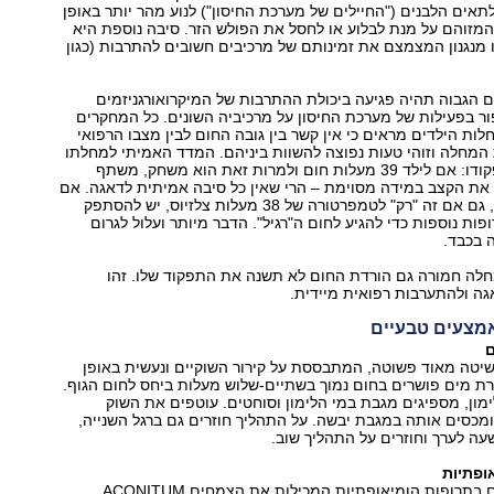
ים הלבנים ("החיילים של מערכת החיסון") לנוע מהר יותר באופן
מזוהם על מנת לבלוע או לחסל את הפולש הזר. סיבה נוספת היא
 מנגנון המצמצם את זמינותם של מרכיבים חשובים להתרבות (כגון
 הגבוה תהיה פגיעה ביכולת ההתרבות של המיקרואורגניזמים
ור בפעילות של מערכת החיסון על מרכיביה השונים. כל המחקרים
ות הילדים מראים כי אין קשר בין גובה החום לבין מצבו הרפואי
המחלה וזוהי טעות נפוצה להשוות ביניהם. המדד האמיתי למחלתו
של הילד הוא תפקודו: אם לילד 39 מעלות חום ולמרות זאת הוא משחק, משתף
 את הקצב במידה מסוימת – הרי שאין כל סיבה אמיתית לדאגה. אם
הורדנו את החום, גם אם זה "רק" לטמפרטורה של 38 מעלות צלזיוס, יש להסתפק
פות נוספות כדי להגיע לחום ה"רגיל". הדבר מיותר ועלול לגרום
ה בכבד.
חלה חמורה גם הורדת החום לא תשנה את התפקוד שלו. זהו
ה ולהתערבות רפואית מיידית.
מצעים טבעיים
יטה מאוד פשוטה, המתבססת על קירור השוקיים ונעשית באופן
ת מים פושרים בחום נמוך בשתיים-שלוש מעלות ביחס לחום הגוף.
מון, מספיגים מגבת במי הלימון וסוחטים. עוטפים את השוק
כסים אותה במגבת יבשה. על התהליך חוזרים גם ברגל השנייה,
ה לערך וחוזרים על התהליך שוב.
ניתן להשתמש גם בתרופות הומיאופתיות המכילות את הצמחים ACONITUM