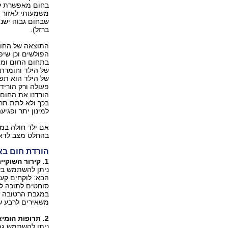
בחום מאפשרת לתא
משמעותי לאזור ה
שבחום גבוה ישנו
ברזל).
התוצאה של החום
הפולשים וכן שיפ
בתחום החום ומחל
של הילד וחומרת 
פעולה ורק הוריד
בכך ולא לתת תרו
למינון יתר ופגיע
אם ילד חולה במ
בהחלט מצב לדאג
הורדת חום בא
1. קירור השוקיים
ניתן להשתמש בש
הבא: לוקחים קער
סוחטים לתוכה לי
במגבת הרטובה ומ
משאירים לרבע שע
2. תרופות הומיאופתיות