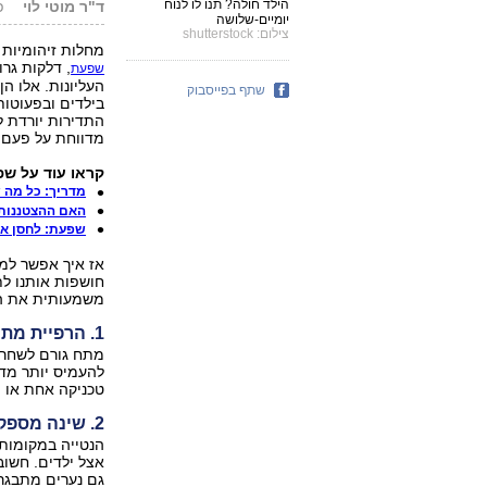
הילד חולה? תנו לו לנוח
ד"ר מוטי לוי
פו
יומיים-שלושה
צילום: shutterstock
מחלות זיהומיות 
, דלקות גר
שפעת
העליונות. אלו ה
שתף בפייסבוק
בילדים ובפעוטו
התדירות יורדת 
מדווחת על פעם 
קראו עוד על שפ
מדריך: כל מה 
האם ההצטננות
שפעת: לחסן או
אז איך אפשר למנ
חושפות אותנו לת
משמעותית את הנ
1. הרפיית מתחים
מתח גורם לשחרור
להעמיס יותר מדי
טכניקה אחת או י
2. שינה מספקת
הנטייה במקומותי
אצל ילדים. חשוב
גם נערים מתבגרי