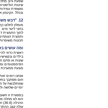
שפעת ורוב מחלו
שיטות הוליסטיות 
ומשפרת עמידות ב
ובכלל. הקינמון 
12. "דבש משופר"
מומלץ לחלוט כף
בחצי ליטר מים. 
לתוך התמצית דב
ותמצית הצמחים 
תכונות משופרות 
ומה עושים בז
ראשית כדאי להיב
בילדים ובקשישים
שונות או סתם חו
הסימפטומים וממ
מונעת ממערכת ה
אנחנו רואים זאת
חום מסתבך בחלק
שמתלבשת על המח
יומיים-שלושה ו
במסגרת זו חשוב 
הוא לא מחלה אל
הרגי
עולה קצב ההתרב