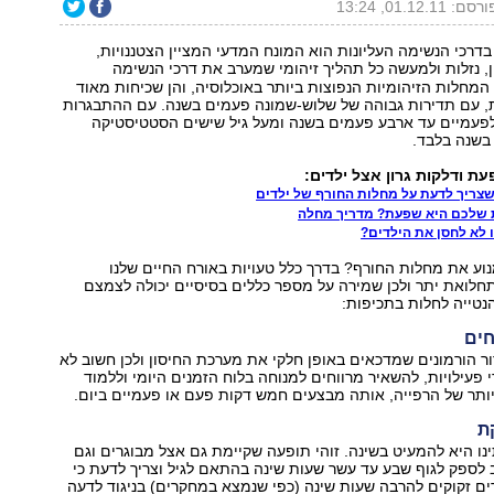
רסם: 01.12.11, 13:24
בדרכי הנשימה העליונות הוא המונח המדעי המציין הצטננויות,
ון, נזלות ולמעשה כל תהליך זיהומי שמערב את דרכי הנשימה
ן המחלות הזיהומיות הנפוצות ביותר באוכלוסיה, והן שכיחות מאוד
ת, עם תדירות גבוהה של שלוש-שמונה פעמים בשנה. עם ההתבגרות
לפעמיים עד ארבע פעמים בשנה ומעל גיל שישים הסטטיסטיקה
בשנה בלבד.
עת ודלקות גרון אצל ילדים:
שצריך לדעת על מחלות החורף של ילדים
 שלכם היא שפעת? מדריך מחלה
 לא לחסן את הילדים?
וע את מחלות החורף? בדרך כלל טעויות באורח החיים שלנו
חלואת יתר ולכן שמירה על מספר כללים בסיסיים יכולה לצמצם
טייה לחלות בתכיפות:
 הורמונים שמדכאים באופן חלקי את מערכת החיסון ולכן חשוב לא
 פעילויות, להשאיר מרווחים למנוחה בלוח הזמנים היומי וללמוד
ותר של הרפייה, אותה מבצעים חמש דקות פעם או פעמיים ביום.
נו היא להמעיט בשינה. זוהי תופעה שקיימת גם אצל מבוגרים וגם
 לספק לגוף שבע עד עשר שעות שינה בהתאם לגיל וצריך לדעת כי
ם זקוקים להרבה שעות שינה (כפי שנמצא במחקרים) בניגוד לדעה