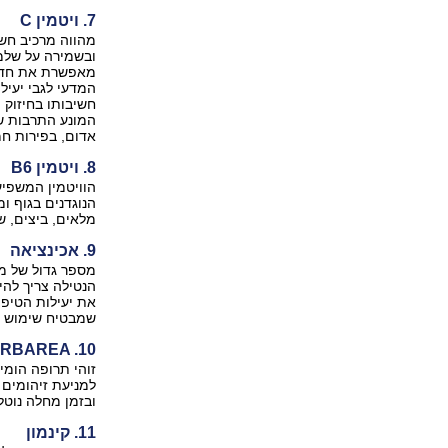
7. ויטמין C
מהווה מרכיב חשו
ובשמירה על שלמו
מאפשרת את חדיר
חשיבותו בחיזוק ה
אדום, בפירות חמו
8. ויטמין B6
מלאים, ביצים, ש
9. אכינציאה
מספר גדול של מח
הנטילה צריך להיו
את יעילות הטיפו
שמבטיח שימוש בא
RBAREA .10
זוהי תרופה הומ
למניעת זיהומים 
ובזמן מחלה נוט
11. קינמון