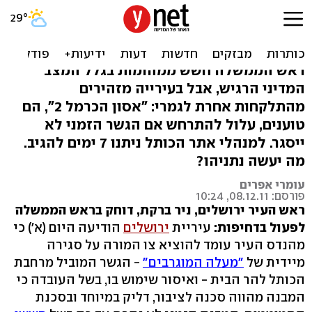
מהנדס העיר ירושלים: צו
סגירה לגשר המוגרבים
ראש הממשלה חשש ממהומות בגלל המצב
המדיני הרגיש, אבל בעירייה מזהירים
מהתלקחות אחרת לגמרי: "אסון הכרמל 2", הם
טוענים, עלול להתרחש אם הגשר הזמני לא
ייסגר. למנהלי אתר הכותל ניתנו 7 ימים להגיב.
מה יעשה נתניהו?
עומרי אפרים
פורסם: 08.12.11, 10:24
ראש העיר ירושלים, ניר ברקת, דוחק בראש הממשלה
לפעול בדחיפות:
עיריית
ירושלים
הודיעה היום (א') כי
מהנדס העיר עומד להוציא צו המורה על סגירה
מיידית של
"מעלה המוגרבים"
- הגשר המוביל מרחבת
הכותל להר הבית - ואיסור שימוש בו, בשל העובדה כי
המבנה מהווה סכנה לציבור, דליק במיוחד ובסכנת