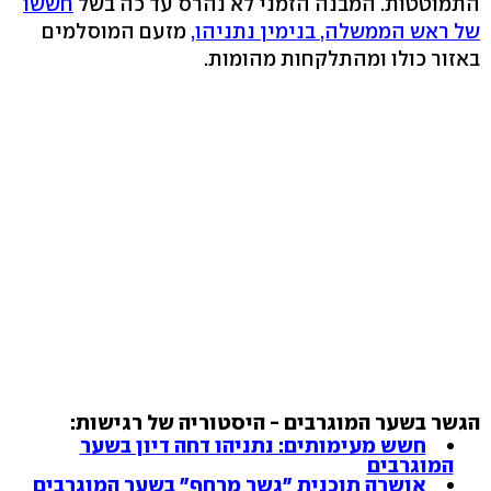
התמוטטות. המבנה הזמני לא נהרס עד כה בשל
חששו
של ראש הממשלה, בנימין נתניהו,
מזעם המוסלמים
באזור כולו ומהתלקחות מהומות.
הגשר בשער המוגרבים - היסטוריה של רגישות:
חשש מעימותים: נתניהו דחה דיון בשער
המוגרבים
אושרה תוכנית "גשר מרחף" בשער המוגרבים