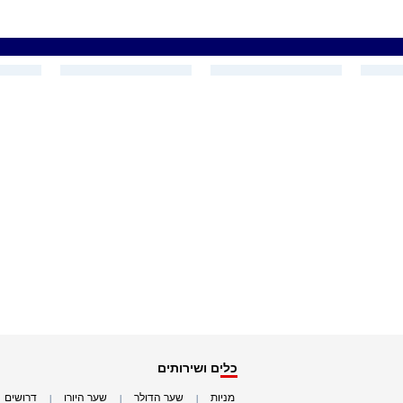
כלים ושירותים
מניות
שער הדולר
שער היורו
דרושים
|
|
|
|