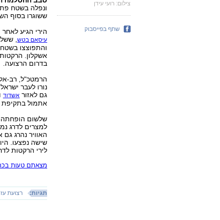
סבב ההסלמה הנו
צילום: רועי עידן
ונפלה בשטח פתוח
ששוגרו בסוף השב
שתף בפייסבוק
הירי הגיע לאחר 
, ששלח
עיסאם בטש
והתפוצצו בשטחי
אשקלון. הרקטות 
בדרום הרצועה.
הרמטכ"ל, רב-אל
גם לאזור
אשדוד
אתמול בתקיפת צ
שלשום הופחתה ה
למצרים לדרג נמו
האוויר נהרג גם א
שישה נפצעו. היו
לירי הרקטות לדר
מצאתם טעות בכתב
תגיות:
רצועת עז