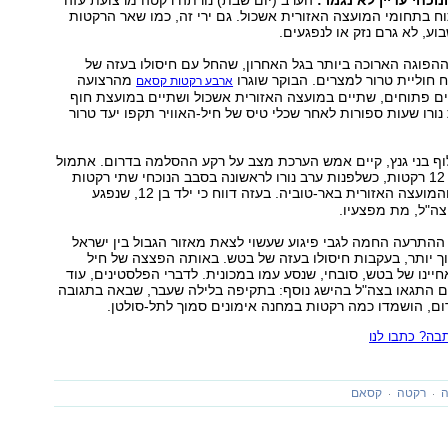
כחי עדיין לא נגמר:
הערב (יום שבת) נורתה רקטה מרצועת עזה
 בתחומי המועצה האזורית אשכול. גם ירי זה, כמו שאר הרקטות
וע, לא גרם נזק או לנפגעים.
ההפוגה הארוכה ביותר בגל האחרון, שהחל עם חיסולו בעזה של
 חוליית טרור למצרים. הבוקר שוגרו
מהרצועה
ארבע רקטות קסאם
ם פתוחים, שתיים במועצה האזורית אשכול ושתיים במועצת חוף
נורו שעות ספורות לאחר שכלי טיס של חיל-האוויר תקפו יעד טרור
וף בני גנץ, קיים אמש הערכת מצב על רקע ההסלמה בדרום. אתמול
נורו לעבר ישראל 12 רקטות, כשלפנות ערב נורו לראשונה בסבב הנוכחי שתי רקטות
והמועצה האזורית באר-טוביה. בעזה דווח כי ילד בן 12, שנפגע
ה"ל, מת מפצעיו.
התרעה החמה לגבי פיגוע שעשוי לצאת מאזור הגבול בין ישראל
ך יותר, בעקבות חיסולו בעזה של בטש. באותה הפצצה של חיל
חיינו של בטש, סובחי, שנסע עמו במכונית. לדברי הפלסטינים, עוד
ם התגאו בצה"ל בהישג נוסף: בתקיפה בלילה שעבר, שבאה בתגובה
ום, הושמדו כמה רקטות במחנה אימונים סמוך לתל-סולטן.
ה? כתבו לנו
ה
רקטה
קסאם