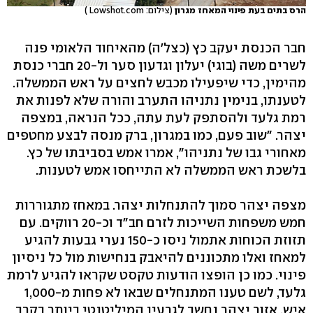
הרס בתים בעת פינוי המאחז מגרון
(צילום: Lowshot.com )
חבר הכנסת יעקב כץ (כצל'ה) מהאיחוד הלאומי פנה
לשרים משה (בוגי) יעלון וגדעון סער ול-20 חברי כנסת
מהימין, כדי שיפעילו מכבש לחצים על ראש הממשלה.
לטענתו, בנימין נתניהו התערב והורה שלא לפנות את
רמת גלעד ולהסתפק לעת עתה, ככל הנראה, במצפה
יצהר. "שוב פעם, כמו במגרון, ברק מנסה לבצע מחטפים
מאחורי גבו של נתניהו", אמרו אמש בסביבתו של כץ.
בלשכת ראש הממשלה לא התייחסו אמש לטענות.
מצפה יצהר סמוך להתנחלות יצהר. במאחז מתגוררות
חמש משפחות השייכות לזרם חב"ד וכ-20 רווקים. עם
תזוזת הכוחות אתמול ניסו כ-150 נערי גבעות להגיע
למאחז ואלו מתכוננים להיאבק בנחישות מול כל ניסיון
פינוי. כמו כן הופצו הודעות טקסט שקראו להגיע לרמת
גלעד, לשם טענו המתנחלים שבאו לא פחות מ-1,000
איש. אזור יצהר נחשב לגרעין המיליטנטי ביותר בקרב