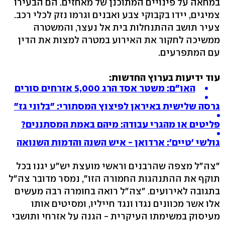
במחאה על פינויים המתוכנן של מאחזים. הם הבעירו
צמיגים, יידו בקבוקי צבע ואבנים וגרמו נזק לכלי רכב.
צעיר תושב ההתנחלות בית אל נעצר, והמשטרה
ממשיכה לחקור את האירוע במטרה למצות את הדין
עם המתפרעים.
עוד ידיעות בערוץ החדשות:
האו"ם: משטר אסד הרג 5,000 אזרחים סורים
גרסה שלישית באיראן לפיצוץ המסתורי: "בלוני גז"
פליטים או מהגרי עבודה: מיהם באמת המסתננים?
גולשי 'טיים': ארדואן - איש השנה והדמות השנואה
"צה"ל מצפה שהרבנים וראשי מועצת יש"ע יגנו בכל
תוקף את ההתנהגות החמורה הזו", נמסר מדובר צה"ל
בתגובה לאירועים. "צה"ל רואה בחומרה רבה מעשים
אלו אשר מכוונים נגדו ונגד חייליו, ומסיטים אותו
מעיסוק במשימתו העיקרית - הגנה על אזרחי ותושבי