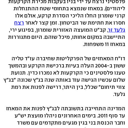
פלסטיני נרצח על ידי בניו בעקבות מכירת הקרקעות
ליהודים). במאחז שנמצא בתחומי שטח ההתנחלות
קרני שומרון החלו הליכי הסדרת קרקע, אולם אלו
חסרו את חתימת שר הביטחון. זמן קצר לאחר
רצח
גלעד זר
, קב"ט המועצה האזורית שומרון, בפיגוע ירי,
התיישבה במקום אחותו, מיכל שוהם. היום מתגוררות
במאחז 11 משפחות.
דו"ח המאחזים של הפרקליטות שחיברה עו"ד טליה
ששון ב-2004 העלה בעיות ברכישת הקרקע ובהמשך
טענו פלסטינים כי הקרקעות לא נמכרו כדין. תנועת
שלום עכשיו הגישה עוד באותה שנה בג"ץ שכונה "בג"ץ
צווי תיחום" שכלל, בין היתר, דרישה לפנות את רמת
גלעד.
המדינה התחייבה בתשובתה לבג"ץ לפנות את המאחז
עד סוף 2011. בימים האחרונים ניהלו מועצת יש"ע
וחבר הכנסת בני בגין מגעים מתקדמים עם משרד