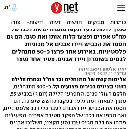
מתנחלים פצעו את מח"ט
אפרים ופרצו לבסיס
סמוך לרמת גלעד תקפו מתנחלים את רכבו של
מח"ט אפרים ופצעו קלות אותו ואת סגנו. הם גם
חסמו את הכביש ויידו אבנים אל מכוניות
פלסטיניות. באירוע אחר פרצו כ-50 מתנחלים
לבסיס בשומרון ויידו אבנים. צעיר אחד נעצר
יאיר אלטמן ויואב זיתון
עודכן: 13.12.11, 06:13
אלימות קשה של מתנחלים נגד צה"ל נגמרה הלילה
בשני קצינים בכירים פצועים קל.
כ-300 מתנחלים,
חלקם רעולי פנים, התפרעו הלילה (יום ג') בכביש 55,
סמוך למאחז רמת גלעד, בעקבות חשש שיפונה. הם
חסמו את הכביש, יידו אבנים לעבר כלי רכב פלסטיניים,
ואף תקפו את רכבו של מפקד חטיבת אפרים. הפעילים
פתחו את דלת הג'יפ שבו נסע הקצין, השליכו אבנים