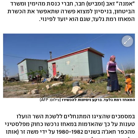
"אמנה" זאב (זמביש) חבר, חברי כנסת מהימין ומשרד
הביטחון, בניסיון למצוא פשרה שתאפשר את הכשרת
המאחז רמת גלעד, שגם הוא יועד לפינוי.
המאחז רמת גלעד. ברקע ניסיונות להכשירו
(צילום: AFP)
במסמכים שהציגו המתנחלים ללשכת השר הועלו
טענות על כך שהאדמות במאחז נרכשו כחוק מפלסטיני
מהכפר חאג'ה בשנים 1980-1982 על ידי משה זר (אותו