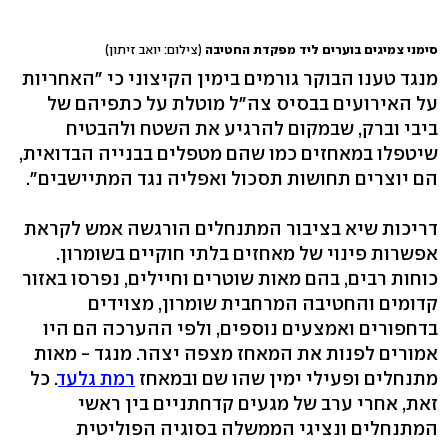
סימני צמיגים בוערים ליד מפקדת החטיבה
(צילום: יואב זיתון)
מנגד טענו הבוקר גורמים בימין הקיצוני כי "האחריות
על האירועים בבסיס צה"ל מוטלת על כתפיהם של
ביבי וברק, שבמקום להרגיע את השטח ולהבטיח
שיטפלו במאחזים כמו שהם מטפלים בבנייה הבדואית,
הם יוצרים תחושות תסכול ואפליה נגד המתיישבים".
דריכות שיא בציבור המתנחלים הורגשה אמש לקראת
אפשרות פינוי של מאחזים בלתי חוקיים בשומרון.
כוחות רבים, בהם מאות שוטרים וחיילים, נפרסו באזור
קדומים והחטיבה המרחבית שומרון, מצוידים
בדחפורים ואמצעים נוספים, ולפי ההערכה הם היו
אמורים לפנות את המאחז מצפה יצהר. מנגד - מאות
מתנחלים ופעילי ימין שהו שם ובמאחז
רמת גלעד
. כל
זאת, אחרי ערב של מגעים קדחתניים בין ראשי
המתנחלים ונציגי הממשלה בסוגיה הפוליטית