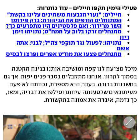
פעילי הימין תקפו חיילים - עוד כותרות:
חיילים: "נערי הגבעות משתינים עלינו בקשת"
המתנחלים הודפים את הביקורת: ברק פירומן
השר מרידור: ואם פלסטינים היו מתפרעים כך?
מתנחלים זרקו בלוק על המח"ט; נתניהו זימן
דיון
נתניהו: לפעול נגד תוקפי צה"ל; לבני: אתה
אשם
מתנחלים פצעו את מח"ט אפרים ופרצו לבסיס
מיכל מציעה לנו קפה ומושיבה אותנו בגינה הקטנה
בסמוך לקרוון. אנחנו מתקבלים בסבר פנים יפות, אך גם
בחשדנות ברורה. בעבר, היא מספרת, נכוותה לא פעם
מעיתונאים שלטענתה עיוותו וסילפו את דבריה, ומאז,
כך נדמה, איבדה את אמונה בתקשורת.