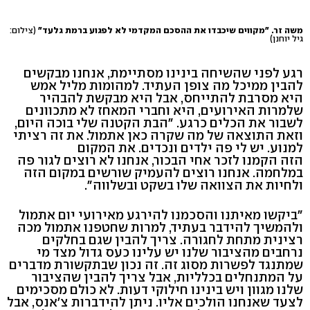
משה זר. "מקווים שיכבדו את ההסכם המקדמי לא לפגוע ברמת גלעד"
(צילום:
גיל יוחנן)
רגע לפני שהשיחה בינינו מסתיימת, אנחנו מבקשים
להבין ממיכל מה צופן העתיד. למהומות מליל אמש
היא מסרבת להתייחס, אבל היא מבקשת להבהיר
שלמרות האירועים, היא וחברי המאחז לא מתכוונים
לשבור את הכלים כרגע. "הבת הקטנה שלי בוכה היום,
וזאת התוצאה של מה שקרה כאן אתמול. את זה רציתי
למנוע. יש לי פה ילדים ונכדים. את המקום
הזה הקמנו לזכר אחי הבכור, אנחנו לא רוצים לגור פה
במלחמה. אנחנו רוצים להעמיק שורשים במקום הזה
ולחיות את הצוואה שלו בשקט ובשלווה".
"ביקשו מאיתנו והסכמנו להירגע מאירועי יום אתמול
ולהמשיך להידבר בעתיד, למרות שחטפנו אתמול מכה
רצינית מתחת לחגורה. צריך להבין שגם בחלקים
נרחבים מהציבור שלנו יש עלינו כעס גדול מצד מי
שמתנגד לפשרות מסוג זה. זה נכון שבתקשורת מדברים
על המתנחלים בכלליות, אבל צריך להבין שהציבור
שלנו מגוון ויש בינינו חילוקי דעות. לא כולם מסכימים
לצעד שאנחנו הולכים אליו. ניתן להידברות צ'אנס, אבל