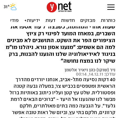
"מנסים למנוע מלחמת
אחים". ביקור ברמת גלעד
שעות אחרי המהומה, כשבצה"ל עוד אספו את
השברים, במאחז המועד לפינוי רק ציוץ
הציפורים הפר את השקט. התושבים לא מבינים
למה הם אשמים: "מנענו אסון נורא. ניהלנו מו"מ
בניגוד לאידיאולוגיה שלנו והגענו להבנות, ברק
שיקר לנו במצח נחושה"
ניר (שוקו) כהן ויאיר אלטמן
עודכן: 14.12.11, 00:14
40 דקות נסיעה מתל-אביב, אנחנו יורדים מהדרך
הראשית ומטפסים בכביש צר, במעלה גבעה קטנה
ופסטורלית. שלט עץ קטן ועליו כיתוב באותיות ברזל
מבשר לנו שהגענו אל היעד - "ברוכים הבאים לרמת
גלעד". על הגבעה כמה בתים מאולתרים, חלקם
קרוונים, חלקם בתי עץ, וביום של ראות טובה אפשר