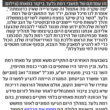
וזו עמדתם של תושבי רמת גלעד. ביקור במאחז (צילום:
אלי מנדלבאום)
"מה שקרה פה אתמול זה שערורייה שאין כדוגמתה",
אומרת לנו מיכל שוהם, יו"ר ועד התושבים של רמת
גלעד. "השר ברק שיקר במצח נחושה לשרים בממשלה
והלך לעשות פינוי יישובים פרובוקטיבי על הגב שלנו,
למרות שלכולם ידוע שזה מנוגד לגמרי להבנות שהגענו
אליהם. אנחנו נמצאים היום בעיצומו של תהליך קשה
מאוד מבחינתנו של הידברות לגבי רמת גלעד, הסכמנו
להוריד את הראש וללכת נגד האידיאולוגיה שלנו, הכול
כדי לא להגיע למאבק מול הצבא, ובסוף אנחנו חוטפים
סטירת לחי מצלצלת".
בשבועות האחרונים התקיים משא ומתן על מאחז רמת
גלעד, ובין היתר היו שותפים בו חברי כנסת מהימין,
השר בני בגין, מועצת יש"ע, מנכ"ל "אמנה" זאב (זמביש)
חבר ומשרד הביטחון. המטרה הייתה להגיע לפשרה על
עתידו של היישוב הקטן, אולם אתמול הורגשה דריכות
שיא בקרב ציבור המתנחלים לאחר שהחל לזרום מידע
על הכוונה לפנות מאחזים בלתי חוקיים בשומרון, בהם
רמת גלעד. במהלך היום הגיעו המונים לאזור מחשש
לפינוי, ובשעות הלילה הם
חסמו את הכביש
הסמוך