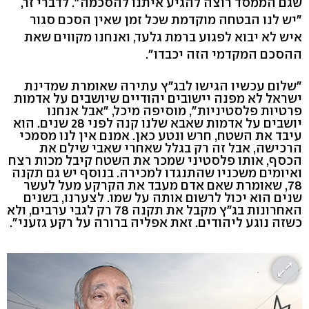
שגם הממסד רוצה להגיע איתנו להסכמה". לדברי זר,
"יש לנו הבטחה מוקדמת שכל זמן שאין הסכם סגור
איש לא יבוא לפגוע ברמת גלעד, ואנחנו מקווים שאת
ההסכם המקדמי הזה יכבדו".
"שלום עכשיו הגישו לבג"ץ עתירה שאומרת שמדינת
ישראל לא מפנה יישובים יהודיים שיושבים על אדמות
פרטיות פלסטיניות", מוסיפה מיכל, "אבל אנחנו
יושבים על אדמות שאבא שלנו קנה לפני 28 שנים. הוא
עיבד את השטח, חרש ונטע כאן. אמנם אין לנו מסמכי
הרכישה, אבל זה רק בגלל שאחרי שאבי שילם את
הכסף, אותו פלסטיני שמכר את השטח קיבל מכות רצח
ואיומים משכניו שהתנגדו למכירה. בנוסף יש גם תקנה
78, שאומרת שאם אדם מעבד את הקרקע מעל לעשר
שנים הוא יכול לרשום אותה על שמו. לצערנו, בשנים
האחרונות בג"ץ מקבל את תקנה 78 רק לגבי ערבים, ולא
כשזה נוגע ליהודים. זאת אפליה ברורה על רקע גזעני".