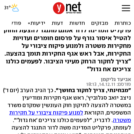
סגלוביץ' על חוק ההסתרה:
"צריך לחקור בחושך"
פרקליט המדינה לדור אמנם מתנגד להצעת החוק
להטיל איסור גורף על פרסום חומרים ועדויות
מחקירות משטרה ולמנוע פיקוח ציבורי על
החקירות, אבל ראש אגף החקירות תומך בהצעה.
"צריך לחקור הרחק מעיני הציבור. לפעמים כולנו
צריכים אח גדול"
אביעד גליקמן
פורסם: 14.12.11, 18:13
"מבחינתי, צריך לחקור בחושך".
כך הגיב הערב (יום ד')
ניצב יואב סגלוביץ', ראש אגף חקירות ומודיעין
במשטרה להצעה לתיקון חוק העונשין שמקדם משרד
המשפטים, הקוראת
למנוע פיקוח ציבורי על חקירות
משטרה
. לדבריו, "לפעמים כולנו צריכים 'אח גדול'".
לעומתו, פרקליט המדינה משה לדור התנגד להצעה