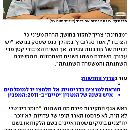
סגלוביץ'. כולם צריכים אח גדול
(צילום: חיים צח)
"מבחינתי צריך לחקור בחושך, הרחק מעיני כל
הציבור", אמר סגלוביץ' במהלך כנס שעסק בנושא. "יש
זכויות של קורבנות עבירה, אך השיח הציבורי קטן מדי
עבורן. השתנה משהו בשנים האחרונות. התקשורת
השתנתה והמשטרה השתנתה".
עוד ב
ערוץ החדשות
:
הוראה למרצים בבריטניה: אל תלחצו יד למוסלמים
איש השנה של המגזין "טיים" ב-2011: המפגין
ראש אגף החקירות פירט מה השתנה: "חומר דיגיטלי
לא היה, לא פרסמו הארד קופי של עדויות. לא זוכר
יח"צנים בתיקים שמתראיינים בשם הלקוח או בשם