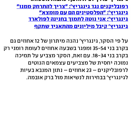
רפובליקנים נגד גינגריץ': "צריך להתרחק ממנו"
גינגריץ': "הפלסטינים הם עם מומצא"
גינגריץ': אני נוטה לתמוך בחנינה לפולארד
גינגריץ' קיבל מיליונים מהתאגיד שתקף
על פי הסקר, גינגריץ' נהנה מיתרון של 12 אחוזים גם
בקרב בני 35-54 ומפגר בשבעה אחוזים לעומת רומני רק
בקרב בני 18-34. עם זאת, הסקר מצביע על תמיכה
נמוכה יחסית של מצביעים עצמאים הנוטים
לרפובליקנים – 23 אחוזים – נתון המנבא בעיות
לגינגריץ' בבחירות לנשיאות מול ברק אובמה.