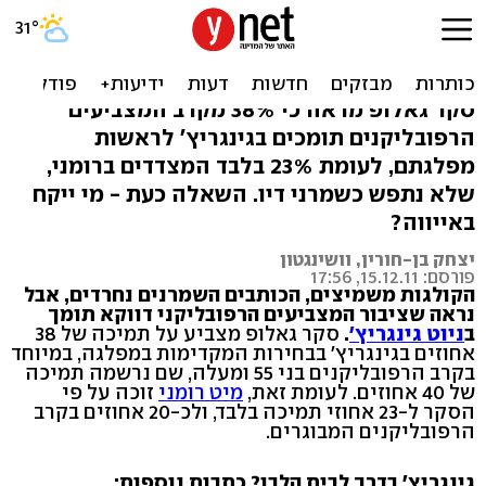
המבוגרים בעד גינגריץ', את
מי מעדיפים הצעירים?
סקר גאלופ מראה כי 38% מקרב המצביעים
הרפובליקנים תומכים בגינגריץ' לראשות
מפלגתם, לעומת 23% בלבד המצדדים ברומני,
שלא נתפש כשמרני דיו. השאלה כעת - מי ייקח
באייווה?
יצחק בן-חורין, וושינגטון
פורסם: 15.12.11, 17:56
הקולגות משמיצים, הכותבים השמרנים נחרדים, אבל
נראה שציבור המצביעים הרפובליקני דווקא תומך
ב
ניוט גינגריץ'
.
סקר גאלופ מצביע על תמיכה של 38
אחוזים בגינגריץ' בבחירות המקדימות במפלגה, במיוחד
בקרב הרפובליקנים בני 55 ומעלה, שם נרשמה תמיכה
של 40 אחוזים. לעומת זאת,
מיט רומני
זוכה על פי
הסקר ל-23 אחוזי תמיכה בלבד, ולכ-20 אחוזים בקרב
הרפובליקנים המבוגרים.
גינגריץ' בדרך לבית הלבן? כתבות נוספות: