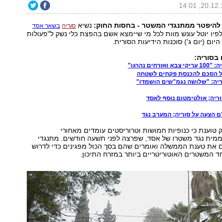
 להיפטר ממתנגדי המשטר - בחסות החוק:
נשיא
סוריה
בשאר אסד
יו יוטל עונש מוות לכל מי שיימצא אשם בהפצת כלי נשק ל"פעולות
היום (יום ג') סוכנות הידיעות הסורית.
בסוריה:
רחים נהרגו"
ל הסכם להכנסת פקחים לשטחה
ריה; אולטימטום נוסף לאסד
ם הצעה על סוריה; המערב נגד
וענת כי כנופיות חמושות וטרוריסטים עומדים מאחורי
ית נגד משטרו של אסד, שפרצה לפני תשעה חודשים. מתנגדי
את טענת הממשלה ואומרים שהם בסך הכול מפגינים כדי לדרוש
חד המשטרים האוטוריטריים ביותר במזרח התיכון.