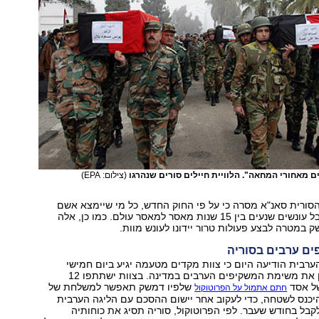
ם מאחורי המחאה". הלוויית חיילים סורים שנהרגו
(צילום: EPA)
הסורית סאנ"א מסרה כי על פי החוק החדש, כל מי שיימצא אשם
בהברחת נשק יקבל עונשים שנעים בין 15 שנות מאסר למאסר עולם. כמו כן, אלה
שק במטרה לבצע פעולות טרור יידונו לעונש מוות.
ים ערבים בסוריה
הערבית הודיעה היום כי צוות מקדים מטעמה יגיע ביום חמישי
לסוריה כדי להכין את משימת המשקיפים הערבים במדינה. בצוות ישתתפו 12
של אסד
שלפיו דמשק תאפשר למשלחת של
חתם אתמול על הפרוטוקול
יכנס לשטחה, כדי לעקוב אחר יישום ההסכם עם הליגה הערבית
בל בחודש שעבר. לפי הפרוטוקול, סוריה תסיג את כוחותיה