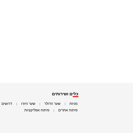
כלים ושירותים
מניות
שער הדולר
שער היורו
דרושים
|
|
|
|
פיתוח אתרים
פיתוח אפליקציות
|
|