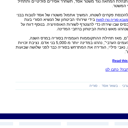
נהלת המחאה נגד משטר אסד, תשחרר אסירים פוליטיים ותתחיל
 המשטר.
הכנסת פקחים לשטחו, המשיך אתמול משטרו של אסד לטבוח בבני
בידי שירותי הביטחון של הנשיא הסורי בעת
סיס שבו שירתו כדי להצטרף לשורות האופוזיציה. בנוסף דווח על
"ם, מאז תחילת ההתקוממות העממית בסוריה במרס השנה,
במסגרת "אביב העמים הערבי", נהרגו במדינה יותר מ-5,000 בני אדם. נציבת זכויות
נאבי פיליי, הגדירה את המתרחש בסוריה כבר לפני שלושה שבועות
.
Read this 
ה? כתבו לנו
רבי
בשאר אסד
סוריה