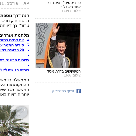
טרוריסטים? הפגנה נגד
AP
פורסם: 20.12.11, 14:01
אסד באידליב
צילום: רויטרס
הנה דרך נוספת
פרסם חוק חדש לפ
טרור". כך דיווחה 
מלחמת אזרחים 
יום דמים בסוריה: "100 עריקי צבא ואז
סוריה חתמה ע
20 הרוגים בסוריה: "שלושה נגמ"שים הושמדו"
עשרות הרוגים בסו
רוסיה הגישה לאו"
המשקיפים בדרך. אסד
צילום: EPA
הממשלה בדמשק ט
ההתקוממות העממ
המשטר מכחישים 
שתף בפייסבוק
יותר חירויות בא