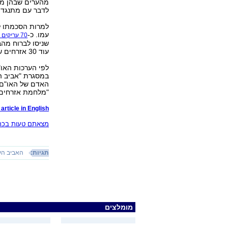
מהערים שבהן מת
לדבר עם מתנגדי
למרות הסכמתו ל
עמו. כ-
70 עריקים מצבא סוריה נורו למוות
שניסו לברוח מהב
עוד 30 אזרחים שנהרגו מאש כוחות הביטחון ברחבי המדינה.
לפי הערכות האו
האדם של האו"ם, 
"מלחמת אזרחים"
article in English
מצאתם טעות בכתב
תגיות:
האביב הע
מומלצים