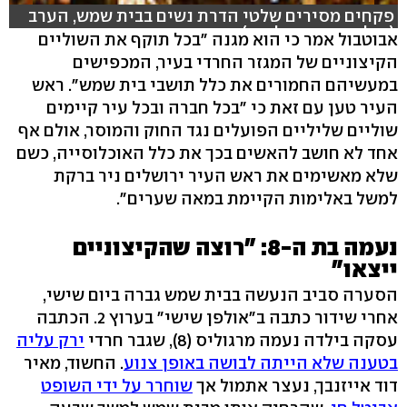
פקחים מסירים שלטי הדרת נשים בבית שמש, הערב
(צילום: משה הולצמן)
אבוטבול אמר כי הוא מגנה "בכל תוקף את השוליים
הקיצוניים של המגזר החרדי בעיר, המכפישים
במעשיהם החמורים את כלל תושבי בית שמש". ראש
העיר טען עם זאת כי "בכל חברה ובכל עיר קיימים
שוליים שליליים הפועלים נגד החוק והמוסר, אולם אף
אחד לא חושב להאשים בכך את כלל האוכלוסייה, כשם
שלא מאשימים את ראש העיר ירושלים ניר ברקת
למשל באלימות הקיימת במאה שערים".
נעמה בת ה-8: "רוצה שהקיצוניים
ייצאו"
הסערה סביב הנעשה בבית שמש גברה ביום שישי,
אחרי שידור כתבה ב"אולפן שישי" בערוץ 2. הכתבה
עסקה בילדה נעמה מרגוליס (8), שגבר חרדי
ירק עליה
בטענה שלא הייתה לבושה באופן צנוע
. החשוד, מאיר
דוד אייזנבך, נעצר אתמול אך
שוחרר על ידי השופט