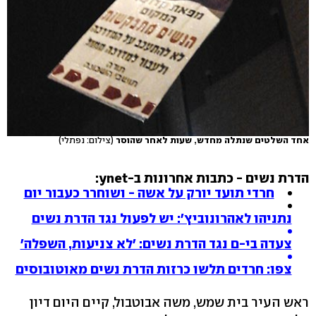
אחד השלטים שנתלה מחדש, שעות לאחר שהוסר
(צילום: נפתלי)
הדרת נשים - כתבות אחרונות ב-ynet:
חרדי תועד יורק על אשה - ושוחרר כעבור יום
נתניהו לאהרונוביץ': יש לפעול נגד הדרת נשים
צעדה בי-ם נגד הדרת נשים: 'לא צניעות, השפלה'
צפו: חרדים תלשו כרזות הדרת נשים מאוטובוסים
ראש העיר בית שמש, משה אבוטבול, קיים היום דיון