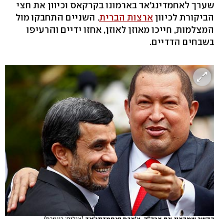
שערך לאחמדינג'אד בארמונו בקרקאס וכיוון את חצי
הביקורת לכיוון
ארצות הברית
. השניים התחבקו מול
המצלמות, חייכו מאוזן לאוזן, אחזו ידיים והרעיפו
בשבחים הדדיים.
הקשר שמדאיג את ארה"ב. צ'אבס ואחמדינג'אד
(צילום: רויטרס)