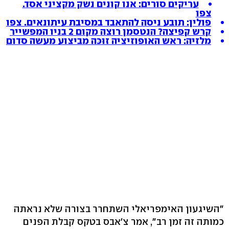
עריקים סורים: אנו קונים נשק מקציני אסד.
צפו
פולין: תובע ניסה להתאבד במסיבת עיתונאים. צפו
קרש קפיצה? הנטסמן רוצה מקום 2 בניו המפשייר
מלזיה: ראש האופוזיציה זוּכּה מביצוע מעשה סדום
"השיגעון האימפריאלי השתחרר בצורה שלא נראתה
כמותה זה זמן רב", אמר צ'אבס בטקס קבלת הפנים