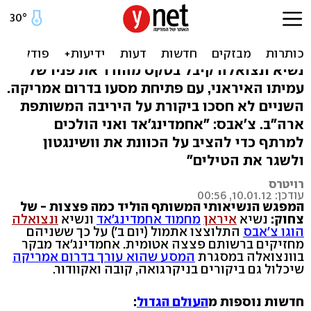
אחמדינג'אד וצ'אבס התבדחו:
יש לנו פצצת אטום
נשיא ונצואלה קיבל בטקס מהודר את פניו של
עמיתו האיראני, עם פתיחת מסעו בדרום אמריקה.
השניים לא חסכו ביקורת על היריבה המשותפת
ארה"ב. צ'אבס: "אחמדינג'אד ואני הולכים
למרתף כדי להציב על הכוונת את וושינגטון
ולשגר את הטילים"
רויטרס
עודכן: 10.01.12, 00:56
המפגש הנשיאותי המשותף הוליד כמה פצצות - של
צחוק:
נשיא
איראן
מחמוד אחמדינג'אד
ונשיא
ונצואלה
הוגו צ'אבס
התלוצצו אתמול (יום ב') על כך ששניהם
מחזיקים ברשותם פצצה אטומית. אחמדינג'אד מבקר
בוונצואלה במסגרת
המסע שהוא עורך בדרום אמריקה
שיכלול גם ביקורים בניקרגואה, קובה ואקוודור.
חדשות נוספות מ
העולם הגדול
: