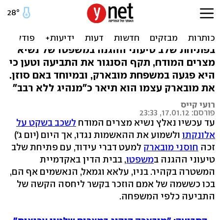
משפט מובארק: גמאל ועלאא
בכו כשאימא הוזכרה
בפתיחת שלב טיעוני ההגנה במשפטו של נשיא
מצרים המודח, תקף הסנגור את התביעה וטען כי
היא פגעה במשפחת מובארק, ובמיוחד באם סוזן.
את מובארק עצמו הוא תיאר כ"מנהיג ללא רבב"
רועי קייס
פורסם: 17.01.12, 23:33
עד עכשיו נאלץ נשיא מצרים המודח
לשכב בשקט על
אלונקתו
ולשמוע את ההאשמות נגדו, אך היום (יום ג')
זכה
חוסני מובארק
למעט דברי עידוד, עם פתיחת שלב
טיעוני ההגנה ב
משפטו
, בבית הדין באקדמיית
המשטרה בקהיר. בניו, עלאא וגמאל, הנאשמים אף הם,
בכו כששמה של אמם הוזכר בקשר ליחסה הקשה של
התביעה כלפי המשפחה.