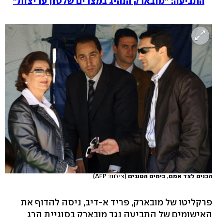
התביעה: "מובארק הנהיג במצרים שלטון עריצות"
הבנים לצד אמם, בימים הטובים
(צילום: AFP)
פרקליטו של מובארק, פריד א-דיב, ניסה להדוף את
האישומים של התביעה נגד מובארק בסוגיית הרג