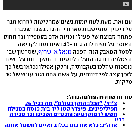
עם זאת, מעת לעת קמות נשים שמחליטות לקרוא תגר
על דיכוין ומתיישבות מאחורי ההגה. בשנה שעברה
פתחה קבוצה של פעילי זכויות אדם בקמפיין נגד החוק
האוסר על נשים לנהוג, וכ-40 נשים נענו לקריאה.
לסמל המאבק הזה הפכה
מנאל א-שריף
, שסרטון שבו
הצטלמה נוהגת הועלה ליוטיוב. בהמשך דווח על נשים
נוספות שהלכו בעקבותיה, וחלקן אפילו נכלאו בשל כך
לזמן קצר. לפי דיווחים, על אשה אחת נגזר עונש של 10
מלקות.
עוד חדשות מהעולם הגדול:
צ'יץ', "הכלב הזקן בעולם", מת בגיל 26
הפיליפינים: פיצוץ קטן ליד בית כנסת במנילה
חשש לדמוקרטיה: הונגרים הפגינו נגד סגירת
רדיו
ארה"ב: כלא את בתו בכלוב ואיים לחשמל אותה