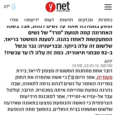
סעודיה: אשה הפרה החוק,
נהגה - והרגה בתאונה
החוק בממלכה אוסר על נשים לנהוג, אבל בשנה
האחרונה קמה תנועת "מרד" של נשים
המתעקשות לאחוז בהגה. לטענת המשטר בריאד,
שלשום זה עלה ביוקר. ובבריטניה: גבר נכשל
ב-92 מבחני תיאוריה. כמה זה עלה לו עד עכשיו?
AFP
פורסם: 23.01.12, 15:08
דובר אחת מתחנות המשטרה מצפון לריאד, בירת
סעודיה
, אמר היום (ב') כי אשה שהפרה את החוק
במדינה האוסר על נשים לנהוג גרמה לתאונה, שבה
נהרגה נוסעת שהייתה איתה במכונית. הדובר, קולונל
עבד אל-עזיז א-זוניידי, אמר לסוכנות הידיעות
הצרפתית כי האשה והנוסעת נפצעו בתאונה שאירעה
שלשום ואושפזו בבית החולים. בהמשך מתה הנוסעת