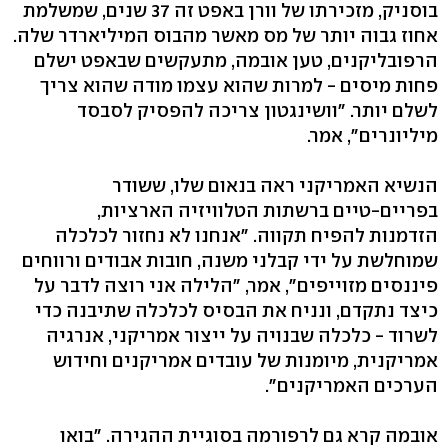
בוסניק, מזכירתו של וורן באפט זה 37 שנים, שמשלמת
אחוז גבוה יותר של מס מאשר מהבוס המיליארדר שלה.
הרפובליקנים, טען אובמה, מתעקשים שבאפט ישלם
פחות מיסים - למרות שהוא עצמו מודה שהוא צריך
לשלם יותר. "וושינגטון צריכה להפסיק לסבסד
מיליונרים", אמר.
הנשיא האמריקני ראה בנאום שלו, ששודר
בפריים-טיים ברשתות הטלוויזיה הארציות,
הזדמנות להפיח תקווה. "אנחנו לא נחזור לכלכלה
שמוחלשת על ידי קבלני משנה, חובות אבודים ורווחים
פיננסים מזוייפים", אמר, "הלילה אני רוצה לדבר על
כיצד נתקדם, ונניח את הבסיס לכלכלה שתיבנה כדי
לשרוד - כלכלה שבנויה על ייצור אמריקני, אנרגיה
אמריקנית, מיומנות של עובדים אמריקנים וחידוש
הערכים האמריקנים".
אובמה קרא גם לרפורמה בסוגיית ההגירה. "בואו