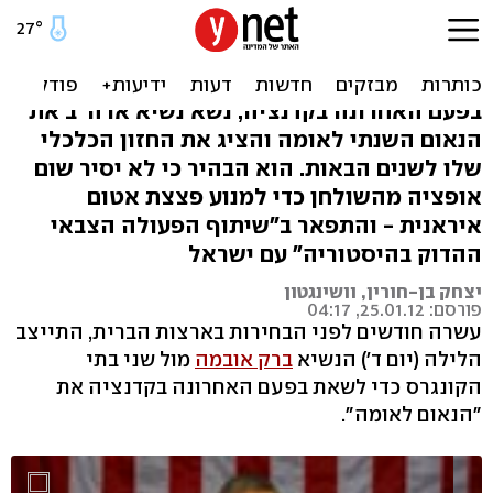
אובמה לאומה: לא מסיר אף
אופציה נגד איראן
בפעם האחרונה בקדנציה, נשא נשיא ארה"ב את
הנאום השנתי לאומה והציג את החזון הכלכלי
שלו לשנים הבאות. הוא הבהיר כי לא יסיר שום
אופציה מהשולחן כדי למנוע פצצת אטום
איראנית - והתפאר ב"שיתוף הפעולה הצבאי
ההדוק בהיסטוריה" עם ישראל
יצחק בן-חורין, וושינגטון
פורסם: 25.01.12, 04:17
עשרה חודשים לפני הבחירות בארצות הברית, התייצב
הלילה (יום ד') הנשיא
ברק אובמה
מול שני בתי
הקונגרס כדי לשאת בפעם האחרונה בקדנציה את
"הנאום לאומה".