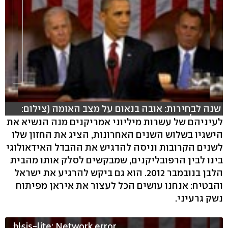
שנה לבחירות: אובה בנאום על מצב האומה (צילום:
רויטרס)
לעיניהם של עשרות מיליוני אמריקנים מנה הנשיא את
הישגיו בשלוש השנים האחרונות, הציג את החזון שלו
hlsjs-lite: Network error
לשנים הקרובות וניסה להדגיש את ההבדל האידאולוגי
בינו לבין הרפובליקנים, שמבקשים לסלק אותו מהבית
הלבן בנובמבר 2012. הוא גם ביקש להרגיע את ישראל
והבטיח: אנחנו עושים הכל לעצור את איראן מפיתוח
נשק גרעיני.
hlsjs-lite: Network error