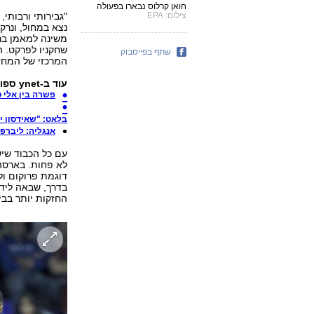
חואן קרלוס נבארו בפעולה
צילום: EPA
"גבירותי ורבותי,
נצא במחול, ונרק
משינה למאמן ברצ
שתף בפייסבוק
המרכזי של המחזור השני בטופ 16, וכו
עוד ב-ynet ספורט:
פשרה בין אלי 
בלאט: "שאידסון יצ
אנגליה: ליברפו
עם כל הכבוד שיש
לא פחות. בארסה
דוגמת פרוקום ול
בדרך, שבאה לידי 
החזקות יותר בבי