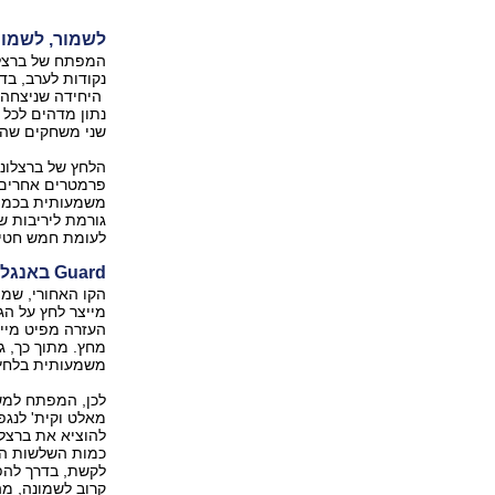
לשמור, לשמו
נקודות לערב, בדר
שני משחקים שהסתי
הלחץ של ברצלונה
פרמטרים אחרים -
משמעותית בכמות
לעומת חמש חטי
Guard באנגלית זה "לשמור"
הקו האחורי, שמור
מייצר לחץ על הג
העזרה מפיט מייק
מחץ. מתוך כך, ג
משמעותית בלחץ
לכן, המפתח למשח
מאלט וקית' לנגפ
להוציא את ברצלו
כמות השלשות הק
לקשת, בדרך להפ
קרוב לשמונה, מ