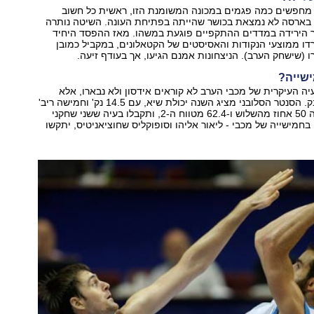
 מחפשים כמה פגמים במכונה המשומנת הזו, ראשית כל חשוב
 בארסה לא נמצאת בכושר שהייתה בפתיחת העונה. השיטה נותרה
 הירידה במדדים ההתקפיים פוגעת במשהו. מאז ההפסד היחיד
ירדו ממוצעי הנקודות והאסיסטים של הקטאלונים, במקביל כמובן
ו (שישחק הערב). הניצחונות אמנם הגיעו, אך בעודף זיעה.
שייה?
יה העיקרית של מכבי הערב לא קוראים אידסון ולא נבארו, אלא
דווקא ארזם לורבק. הסנטר הסלובני מציג השנה יכולת שיא, עם 14.5 נק' וחמישה ריב'
לערב. תוסיפו לזה 50 אחוז מהשלוש ו-62.4 מטווח ה-2, ותקבלו בעיה ששני שחקני
חמישייה של מכבי - ליאור אליהו וסופוקליס שחוציאניטיס, יתקשו