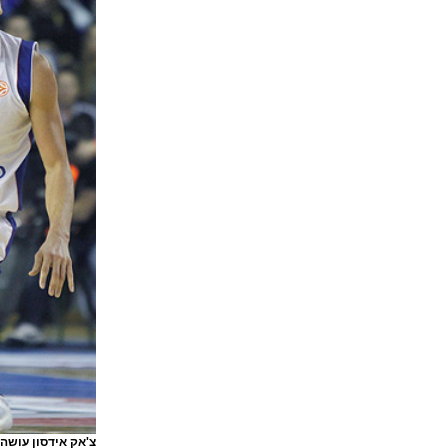
צ'אק אידסון עושה הגנה. 