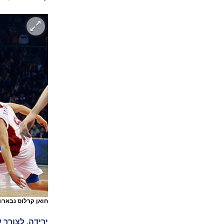
חואן קרלוס נבאר
ירידה. לצורך 