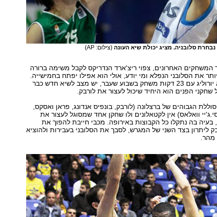
נבחרת סלובניה. מציג יכולת שיא העונה
(צילום: AP)
ר המשחקים האחרונים, צפוי ריצ'ארד הנדריקס לקבל משימה ברורה
ותר את הסלובני הנפלא ומי יודע, אולי הוא אפילו יפתח בחמישייה.
לאחר ששבר שיא יורוליג עם 23 דקות משחק בשבוע שעבר, יש מצב לשיא חדש כבר
 שחקני הפנים הוא היחיד שיכול לעצור את לורבק.
סוללת הגבוהים של ברצלונה (לורבק, בונפיס אנדונג, פראן ואסקס,
י.ג'יי וואלאס) אין לקטאלונים ולו שחקן אחד שמסוגל לעצור את
בעיה בה נתקלו כל הקבוצות באירופה. מכבי חייבת להפוך את
בק ליתרון בצד השני של המגרש, לסבך את הסלובני בעבירות ולהוציא
מהר.