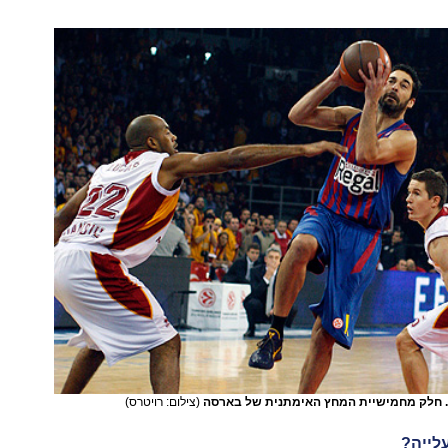
ו. חלק מחמישיית המחץ האימתנית של בארסה
(צילום: רויטרס)
עלייה?