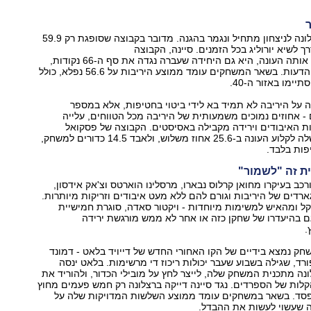
ר
המפתח של ברצלונה לניצחון מתחיל ונגמר בהגנה. מדובר בקבוצה שסופגת רק 59.9
ך לשיא יורוליג בכל הזמנים. סיינה, הקבוצה
היחידה שניצחה אותה העונה, היא גם היחידה שעברה נגדה את סף ה-66 נקודות,
נתון מדהים לכל הדעות. בשאר המשחקים עומד ממוצע היריבות על 56.6 נפלא, כולל
ימו באזור ה-40.
 על היריבה לא תמיד בא לידי ביטוי בחטיפות, אלא במספר
 אחוזים נמוכים משמעותית של היריבה מכל הטווחים, עלייה
 האיבודים וירידה מקבילה באסיסטים. הקבוצה של פסקואל
גורמת ליריבות שלה לקלוע העונה ב-25.6 אחוז משלוש, ולאבד 14.5 כדורים למשחק,
פות בלבד.
כב בעיקרו מחואן קרלוס נבארו, מרסלינו הוארטס וצ'אק אידסון,
ארדים של היריבות וגורם להם ללא מעט איבודים וזריקות מיותרות.
ל ומהאיש למשימות מיוחדות - ויקטור סאדה, סוגרת חמישיית
ם בהיעדרו של שחקן כזה או אחר לא ממש מורגשת ירידה
.
ק נמצא בידיים של הקו האחורי החדש של דייויד בלאט - דמונד
ורד, שגילה בשבוע שעבר יכולות ריכוז די מרשימות. בלאט ינסה
נה מתכנית המשחק שלה, לייצר לחץ על מובילי הכדור, ולהוריד את
לות של הספרדים. נגד סיינה דייקה ברצלונה רק חמש פעמים מחוץ
סד. בשאר במשחקים עומד ממוצע השלשות המדויקות שלה על
ה שעשוי לעשות את ההבדל.