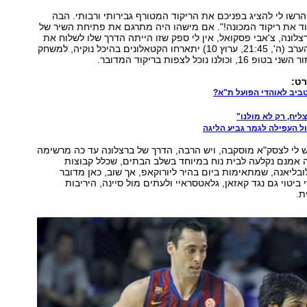
 הרשו לי להציג בפניכם את הריקוד המטורף גבירותי ורבותי. הבה
וד את ריקוד המכונה!". אם מישהו היה מתרגם את פתיחת השיר של
לונה, צ'אבי פסקואל, אין לי ספק שזו הייתה הדרך שלו לשלוח את
שחקניו לפרקט. הערב (ה', 21:45, ערוץ 10) יתארחו הקטאלונים בהיכל נוקיה, למשחק
לנו נוכל לצפות בריקוד המדובר.
טביב לאוהדי הפועל ת"א?
ליח, רק לא מולנו"
ל העפילה לגמר גביע הליגה
 לי לצסק"א מוסקבה, ויש הרבה, הדרך של ברצלונה עד כה מרשימה
 אמנם נקלעה לבית נוח במיוחד בשלב הבתים, שכלל קבוצות
ובליאנה, שמתאימות ביום בהיר ליורוקאפ, אך שוב, כאן מדובר
ביטוי גם נגד קאזאן, גלאטסראיי ולעתים מול סיינה, היריבות
ת.