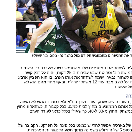
זר את המספרים מהמפגש הקודם מול ברצלונה
(צילום: מור שאולי)
ליח לשחזר את המספרים שלו מהמפגש בשנה שעברה בין השתיים
בהיכל - 16 נק', חמישה ריב' וסחיטת שבע עבירות ב-25 דקות, יהיה ללורבק קשה
פו לשחזר, נבארו ישמח לשחזור את אותו הערב, בו הוא הפציץ ארבע
שלשות. מאז עברו על לה בומבה עוד 12 משחקי יורוליג, ובאף אחד מהם הוא לא
של שלשות.
רה
, העובדה שהמשחק הערב נערך בת"א ולא בספרד ממש לא משנה.
 אותם הממוצעים מחוץ לבית כמעט בכל קטגוריה, כשהאחוז מחוץ
לקשת אף עולה במשחקי החוץ מ-33 ל-40, כך שאולי בכלל כדאי לעודד הערב
 של בארסה אפשר להרגיש כמעט בכל פינה על הפרקט. הקבוצה של
פסקואל נמצאת בטופ 5 של היורוליג בשמונה מתוך תשע הקטגוריות המרכזיות,