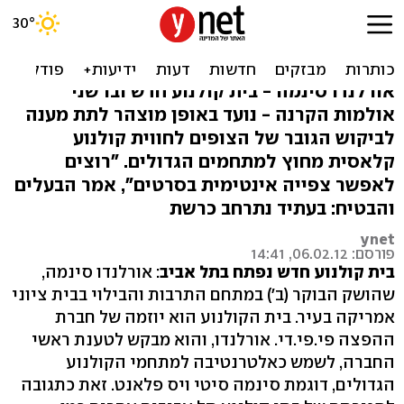
קולנוע חדש בתל אביב:
אורלנדו סינמה
אורלנדו סינמה - בית קולנוע חדש ובו שני
אולמות הקרנה - נועד באופן מוצהר לתת מענה
לביקוש הגובר של הצופים לחווית קולנוע
קלאסית מחוץ למתחמים הגדולים. "רוצים
לאפשר צפייה אינטימית בסרטים", אמר הבעלים
והבטיח: בעתיד נתרחב כרשת
ynet
פורסם: 06.02.12, 14:41
בית קולנוע חדש נפתח בתל אביב
: אורלנדו סינמה,
שהושק הבוקר (ב') במתחם התרבות והבילוי בבית ציוני
אמריקה בעיר. בית הקולנוע הוא יוזמה של חברת
ההפצה פי.פי.די. אורלנדו, והוא מבקש לטענת ראשי
החברה, לשמש כאלטרנטיבה למתחמי הקולנוע
הגדולים, דוגמת סינמה סיטי ויס פלאנט. זאת כתגובה