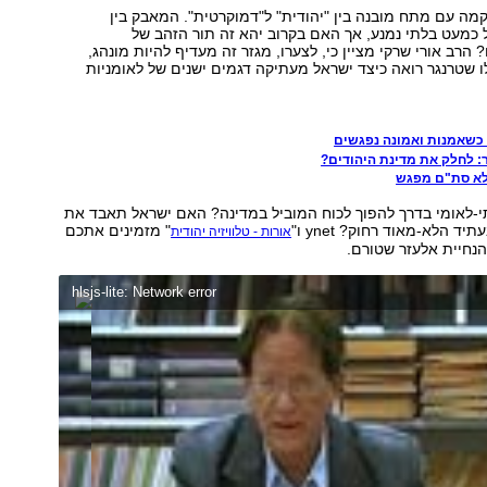
מה עם מתח מובנה בין "יהודית" ל"דמוקרטית". המאבק בין
כמעט בלתי נמנע, אך האם בקרוב יהא זה תור הזהב של
הרב אורי שרקי מציין כי, לצערו, מגזר זה מעדיף להיות מונהג,
לו שטרנגר רואה כיצד ישראל מעתיקה דגמים ישנים של לאומניות
 כשאמנות ואמונה נפגשים
: לחלק את מדינת היהודים?
-לאומי בדרך להפוך לכוח המוביל במדינה? האם ישראל תאבד את
ד הלא-מאוד רחוק? ynet ו"
" מזמינים אתכם
אורות - טלוויזיה יהודית
הנחיית אלעזר שטורם.
hlsjs-lite: Network error